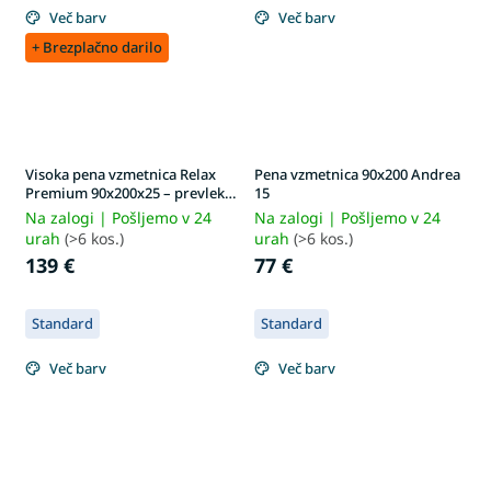
Več barv
Več barv
+ Brezplačno darilo
Visoka pena vzmetnica Relax
Pena vzmetnica 90x200 Andrea
Premium 90x200x25 – prevleka
15
Lavender
Na zalogi | Pošljemo v 24
Na zalogi | Pošljemo v 24
urah
(>6 kos.)
urah
(>6 kos.)
139 €
77 €
Standard
Standard
Več barv
Več barv