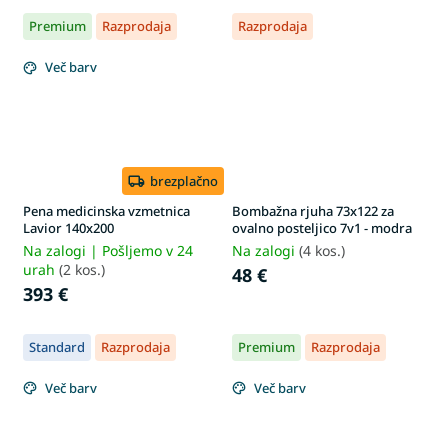
Premium
Razprodaja
Razprodaja
Več barv
brezplačno
Pena medicinska vzmetnica
Bombažna rjuha 73x122 za
Lavior 140x200
ovalno posteljico 7v1 - modra
Na zalogi | Pošljemo v 24
Na zalogi
(4 kos.)
urah
(2 kos.)
48 €
393 €
Standard
Razprodaja
Premium
Razprodaja
Več barv
Več barv