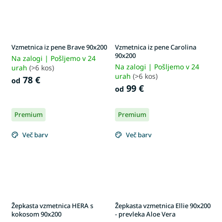
Vzmetnica iz pene Brave 90x200
Vzmetnica iz pene Carolina
90x200
Na zalogi | Pošljemo v 24
Na zalogi | Pošljemo v 24
urah
(>6 kos)
urah
(>6 kos)
78 €
od
99 €
od
Premium
Premium
Več barv
Več barv
Žepkasta vzmetnica HERA s
Žepkasta vzmetnica Ellie 90x200
kokosom 90x200
- prevleka Aloe Vera