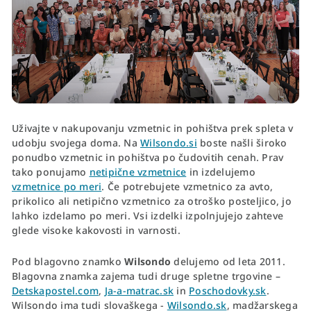
Uživajte v nakupovanju vzmetnic in pohištva prek spleta v
udobju svojega doma. Na
Wilsondo.si
boste našli široko
ponudbo vzmetnic in pohištva po čudovitih cenah. Prav
tako ponujamo
netipične vzmetnice
in izdelujemo
vzmetnice po meri
. Če potrebujete vzmetnico za avto,
prikolico ali netipično vzmetnico za otroško posteljico, jo
lahko izdelamo po meri. Vsi izdelki izpolnjujejo zahteve
glede visoke kakovosti in varnosti.
Pod blagovno znamko
Wilsondo
delujemo od leta 2011.
Blagovna znamka zajema tudi druge spletne trgovine –
Detskapostel.com
,
Ja-a-matrac.sk
in
Poschodovky.sk
.
Wilsondo ima tudi slovaškega -
Wilsondo.sk
, madžarskega