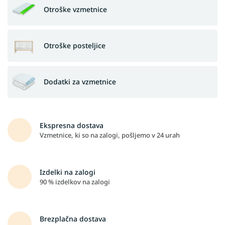
c
Otroške vzmetnice
e
i
n
Otroške posteljice
p
o
Dodatki za vzmetnice
h
i
š
Ekspresna dostava
t
Vzmetnice, ki so na zalogi, pošljemo v 24 urah
v
o
p
Izdelki na zalogi
o
90 % izdelkov na zalogi
č
u
Brezplačna dostava