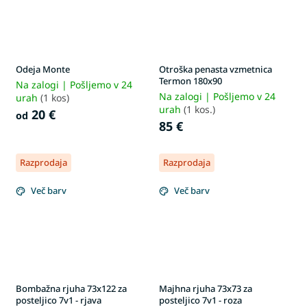
Odeja Monte
Otroška penasta vzmetnica
Termon 180x90
Na zalogi | Pošljemo v 24
Na zalogi | Pošljemo v 24
urah
(1 kos)
urah
(1 kos.)
20 €
od
85 €
Razprodaja
Razprodaja
Več barv
Več barv
Bombažna rjuha 73x122 za
Majhna rjuha 73x73 za
posteljico 7v1 - rjava
posteljico 7v1 - roza