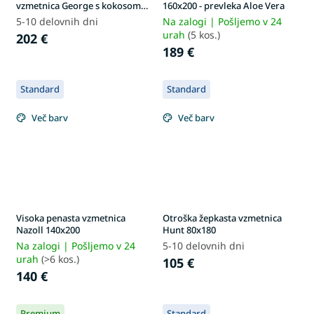
vzmetnica George s kokosom
160x200 - prevleka Aloe Vera
200x200 cm
5-10 delovnih dni
Na zalogi | Pošljemo v 24
urah
(5 kos.)
202 €
189 €
Standard
Standard
Več barv
Več barv
Visoka penasta vzmetnica
Otroška žepkasta vzmetnica
Nazoll 140x200
Hunt 80x180
Na zalogi | Pošljemo v 24
5-10 delovnih dni
urah
(>6 kos.)
105 €
140 €
Premium
Standard