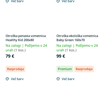
Več barv
Več barv
Otroška penasta vzmetnica
Otroška ekološka vzmetnica
Healthy Kid 200x80
Baby Green 160x70
Na zalogi | Pošljemo v 24
Na zalogi | Pošljemo v 24
urah
(1 kos.)
urah
(1 kos.)
79 €
99 €
Razprodaja
Premium
Razprodaja
Več barv
Več barv