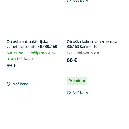
Več barv
Otroška antibakterijska
Otroška kokosova vzmetnica
vzmetnica Sanito KID 80x160
80x160 Karmel 10
Na zalogi | Pošljemo v 24
5-10 delovnih dni
urah
(>6 kos.)
66 €
93 €
Premium
Več barv
Več barv