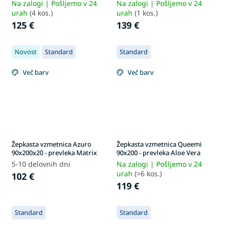
Na zalogi | Pošljemo v 24
Na zalogi | Pošljemo v 24
urah
(4 kos.)
urah
(1 kos.)
125 €
139 €
Novost
Standard
Standard
Več barv
Več barv
Žepkasta vzmetnica Azuro
Žepkasta vzmetnica Queemi
90x200x20 - prevleka Matrix
90x200 - prevleka Aloe Vera
5-10 delovnih dni
Na zalogi | Pošljemo v 24
urah
(>6 kos.)
102 €
119 €
Standard
Standard