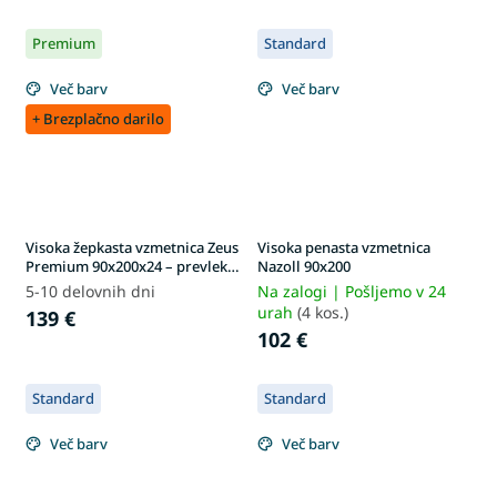
Premium
Standard
Več barv
Več barv
+ Brezplačno darilo
Visoka žepkasta vzmetnica Zeus
Visoka penasta vzmetnica
Premium 90x200x24 – prevleka
Nazoll 90x200
Aloe Vera
5-10 delovnih dni
Na zalogi | Pošljemo v 24
urah
(4 kos.)
139 €
102 €
Standard
Standard
Več barv
Več barv