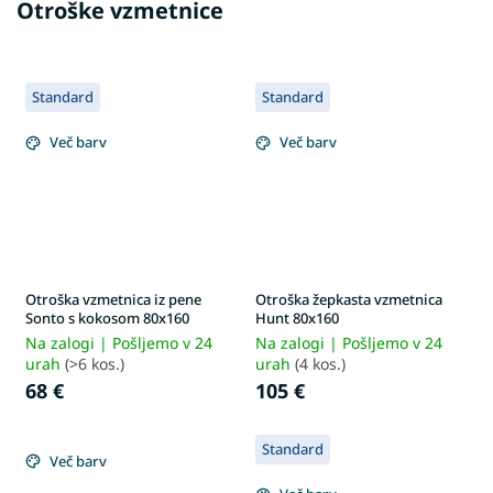
Otroške vzmetnice
Standard
Standard
Več barv
Več barv
Otroška vzmetnica iz pene
Otroška žepkasta vzmetnica
Sonto s kokosom 80x160
Hunt 80x160
Na zalogi | Pošljemo v 24
Na zalogi | Pošljemo v 24
urah
(>6 kos.)
urah
(4 kos.)
68 €
105 €
Standard
Več barv