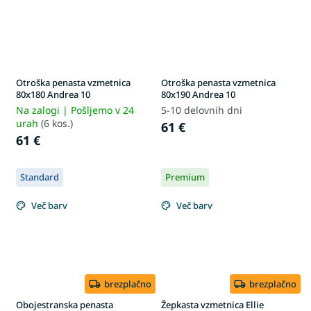
Otroška penasta vzmetnica
Otroška penasta vzmetnica
80x180 Andrea 10
80x190 Andrea 10
Na zalogi | Pošljemo v 24
5-10 delovnih dni
urah
(6 kos.)
61 €
61 €
Standard
Premium
Več barv
Več barv
brezplačno
brezplačno
Obojestranska penasta
Žepkasta vzmetnica Ellie