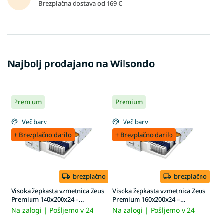
d
Brezplačna dostava od 169 €
o
v
i
t
Najbolj prodajano na Wilsondo
i
h
c
Premium
Premium
e
n
Več barv
Več barv
a
+ Brezplačno darilo
+ Brezplačno darilo
h
brezplačno
brezplačno
Visoka žepkasta vzmetnica Zeus
Visoka žepkasta vzmetnica Zeus
Premium 140x200x24 –
Premium 160x200x24 –
prevleka Aloe Vera
prevleka Aloe Vera
Na zalogi | Pošljemo v 24
Na zalogi | Pošljemo v 24