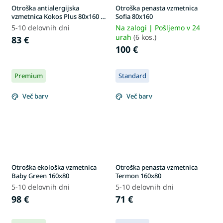
Otroška antialergijska
Otroška penasta vzmetnica
vzmetnica Kokos Plus 80x160 -
Sofia 80x160
prevleka Aloe Vera
5-10 delovnih dni
Na zalogi | Pošljemo v 24
urah
(6 kos.)
83 €
100 €
Premium
Standard
Več barv
Več barv
Otroška ekološka vzmetnica
Otroška penasta vzmetnica
Baby Green 160x80
Termon 160x80
5-10 delovnih dni
5-10 delovnih dni
98 €
71 €