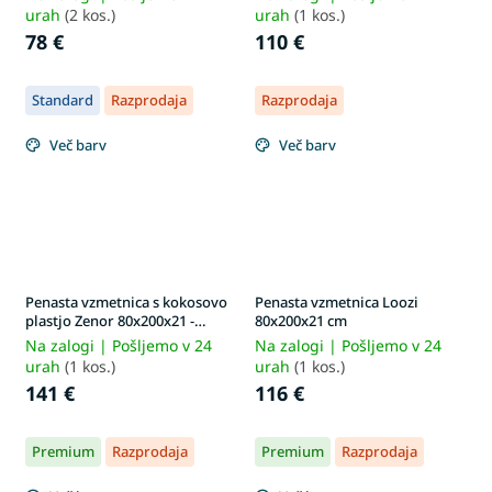
urah
(2 kos.)
urah
(1 kos.)
78 €
110 €
Standard
Razprodaja
Razprodaja
Več barv
Več barv
Penasta vzmetnica s kokosovo
Penasta vzmetnica Loozi
plastjo Zenor 80x200x21 -
80x200x21 cm
prevleka Silver
Na zalogi | Pošljemo v 24
Na zalogi | Pošljemo v 24
urah
(1 kos.)
urah
(1 kos.)
141 €
116 €
Premium
Razprodaja
Premium
Razprodaja