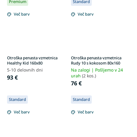
Premium
Standard
Več barv
Več barv
Otroška penasta vzmetnica
Otroška penasta vzmetnica
Healthy Kid 160x80
Rudy 10 s kokosom 80x160
5-10 delovnih dni
Na zalogi | Pošljemo v 24
urah
(2 kos.)
93 €
76 €
Standard
Standard
Več barv
Več barv