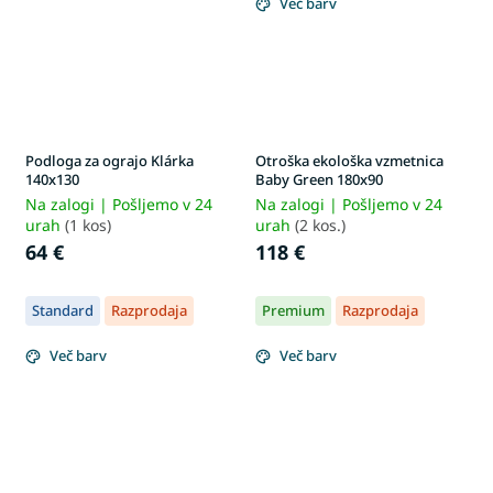
Več barv
Podloga za ograjo Klárka
Otroška ekološka vzmetnica
140x130
Baby Green 180x90
Na zalogi | Pošljemo v 24
Na zalogi | Pošljemo v 24
urah
(1 kos)
urah
(2 kos.)
64 €
118 €
Standard
Razprodaja
Premium
Razprodaja
Več barv
Več barv