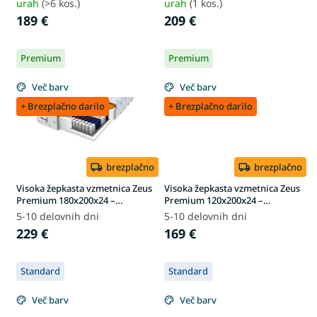
urah
(>6 kos.)
urah
(1 kos.)
189 €
209 €
Premium
Premium
Več barv
Več barv
+ Brezplačno darilo
+ Brezplačno darilo
brezplačno
brezplačno
Visoka žepkasta vzmetnica Zeus
Visoka žepkasta vzmetnica Zeus
Premium 180x200x24 –
Premium 120x200x24 –
prevleka Aloe Vera
prevleka Aloe Vera
5-10 delovnih dni
5-10 delovnih dni
229 €
169 €
Standard
Standard
Več barv
Več barv