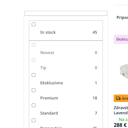
R
a
Prip
z
v
In stock
45
L
r
Eksklu
i
š
s
č
Novost
0
t
a
o
n
f
j
Tip
0
p
e
r
i
Ekskluzivno
1
o
z
d
d
u
e
Premium
18
br
c
l
Zdravs
t
k
Lavend
Standard
7
s
o
Na z
v
288 €