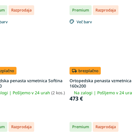
um
Razprodaja
Premium
Razprodaja
barv
Več barv
ezplačno
brezplačno
dska penasta vzmetnica Softina
Ortopedska penasta vzmetnica 
0
160x200
logi | Pošljemo v 24 urah
(2 kos.)
Na zalogi | Pošljemo v 24 ur
473 €
um
Razprodaja
Premium
Razprodaja