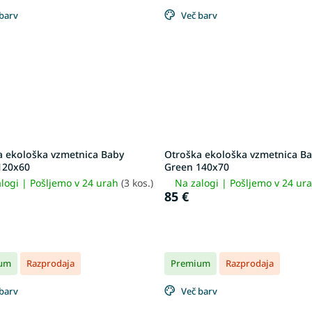
barv
Več barv
a ekološka vzmetnica Baby
Otroška ekološka vzmetnica B
120x60
Green 140x70
logi | Pošljemo v 24 urah
(3 kos.)
Na zalogi | Pošljemo v 24 ur
85 €
um
Razprodaja
Premium
Razprodaja
barv
Več barv