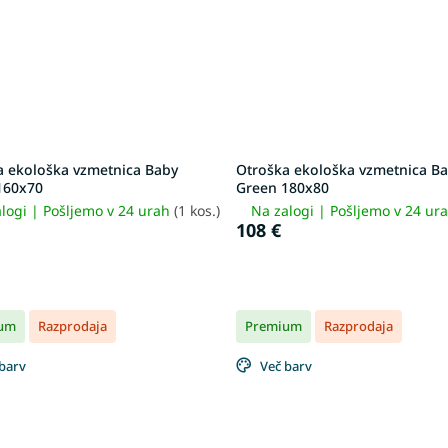
a ekološka vzmetnica Baby
Otroška ekološka vzmetnica B
160x70
Green 180x80
logi | Pošljemo v 24 urah
(1 kos.)
Na zalogi | Pošljemo v 24 ur
108 €
um
Razprodaja
Premium
Razprodaja
barv
Več barv