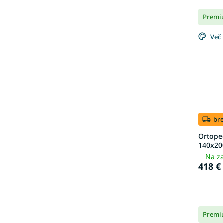
Premi
Več 
br
Ortope
140x20
Na za
418 €
Premi