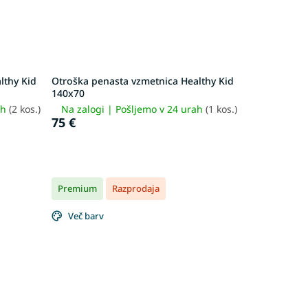
lthy Kid
Otroška penasta vzmetnica Healthy Kid
140x70
ah
(2 kos.)
Na zalogi | Pošljemo v 24 urah
(1 kos.)
75 €
Premium
Razprodaja
Več barv