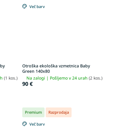
Več barv
aby
Otroška ekološka vzmetnica Baby
Green 140x80
ah
(1 kos.)
Na zalogi | Pošljemo v 24 urah
(2 kos.)
90 €
Premium
Razprodaja
Več barv