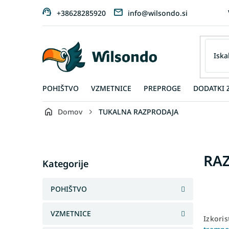
Preskoči
+38628285920
info@wilsondo.si
na
vsebino
POHIŠTVO
VZMETNICE
PREPROGE
DODATKI 
Domov
TUKALNA RAZPRODAJA
S
i
d
Skip
RAZ
e
Kategorije
categories
b
a
POHIŠTVO
r
VZMETNICE
Izkoris