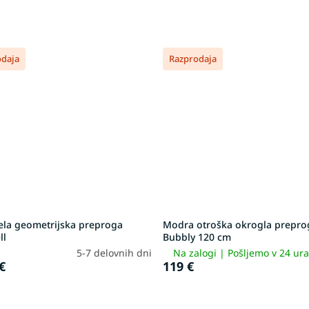
odaja
Razprodaja
ela geometrijska preproga
Modra otroška okrogla prepro
ll
Bubbly 120 cm
5-7 delovnih dni
Na zalogi | Pošljemo v 24 ur
€
119 €