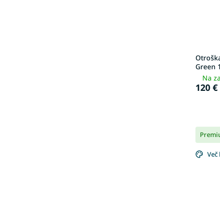
Otrošk
Green 
Na za
120 €
Premi
Več 