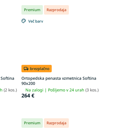
Premium
Razprodaja
Več barv
brezplačno
Softina
Ortopedska penasta vzmetnica Softina
90x200
ah
(2 kos.)
Na zalogi | Pošljemo v 24 urah
(3 kos.)
264 €
Premium
Razprodaja