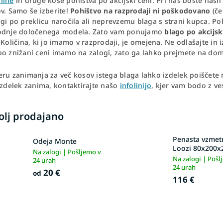
line
in druge kose pohištva po akcijski ceni. Pri nas boste našli
v. Samo še izberite!
Pohištvo na razprodaji ni poškodovano
(če
gi po preklicu naročila ali neprevzemu blaga s strani kupca. P
odnje določenega modela. Zato vam ponujamo
blago po akcijsk
 Količina, ki jo imamo v razprodaji, je omejena. Ne odlašajte in 
po znižani ceni imamo na zalogi, zato ga lahko prejmete na dom
ru zanimanja za več kosov istega blaga lahko izdelek poiščete n
izdelek zanima, kontaktirajte našo
infolinijo
, kjer vam bodo z ve
olj prodajano
Penasta vzmet
Odeja Monte
Loozi 80x200x
Na zalogi | Pošljemo v
Na zalogi | Pošl
24 urah
24 urah
20 €
od
116 €