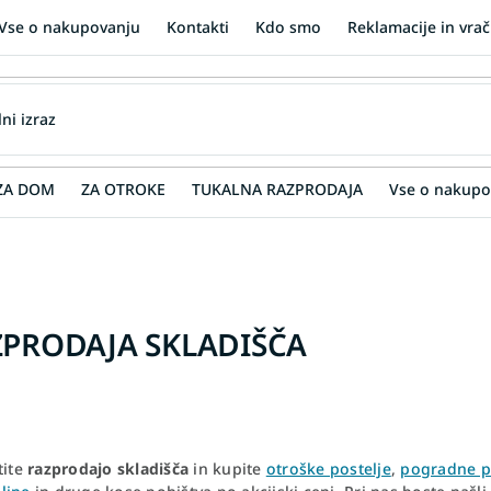
Vse o nakupovanju
Kontakti
Kdo smo
Reklamacije in vrač
ZA DOM
ZA OTROKE
TUKALNA RAZPRODAJA
Vse o nakupo
PRODAJA SKLADIŠČA
tite
razprodajo skladišča
in kupite
otroške postelje
,
pogradne p