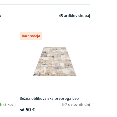
45
artiklov skupaj
o
Razprodaja
Bežna oblikovalska preproga Leo
ah
(3 kos.)
5-7 delovnih dni
50 €
od