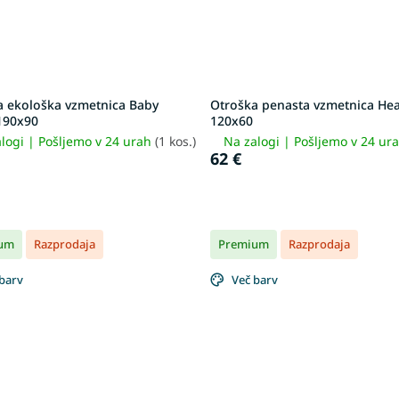
a ekološka vzmetnica Baby
Otroška penasta vzmetnica Hea
190x90
120x60
logi | Pošljemo v 24 urah
(1 kos.)
Na zalogi | Pošljemo v 24 ur
62 €
um
Razprodaja
Premium
Razprodaja
barv
Več barv