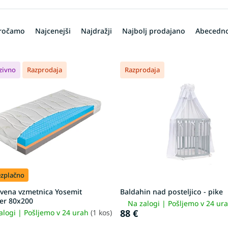
oročamo
Najcenejši
Najdražji
Najbolj prodajano
Abecedn
zivno
Razprodaja
Razprodaja
ezplačno
tvena vzmetnica Yosemit
Baldahin nad posteljico - pike
er 80x200
Na zalogi | Pošljemo v 24 ur
88 €
alogi | Pošljemo v 24 urah
(1 kos)