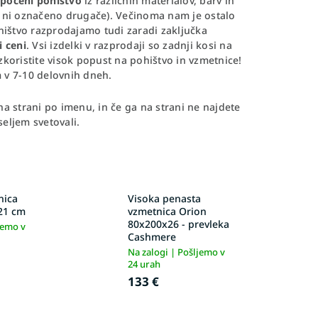
poceni pohištvo
iz različnih materialov, barv in
 ni označeno drugače). Večinoma nam je ostalo
ohištvo razprodajamo tudi zaradi zaključka
i ceni
. Vsi izdelki v razprodaji so zadnji kosi na
izkoristite visok popust na pohištvo in vzmetnice!
 v 7-10 delovnih dneh.
a strani po imenu, in če ga na strani ne najdete
seljem svetovali.
nica
Visoka penasta
21 cm
vzmetnica Orion
80x200x26 - prevleka
jemo v
Cashmere
Na zalogi | Pošljemo v
24 urah
133 €