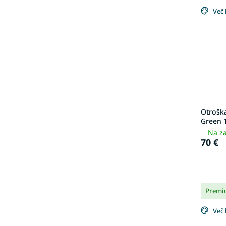
Več 
Otrošk
Green 
Na za
70 €
Premi
Več 