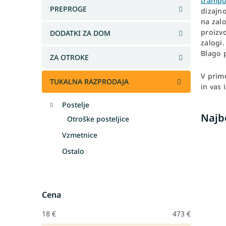
trampo
PREPROGE
dizajno
na zalo
proizv
DODATKI ZA DOM
zalogi.
Blago 
ZA OTROKE
V prime
TUKALNA RAZPRODAJA
in vas 
Postelje
Najb
Otroške posteljice
Vzmetnice
Ostalo
Cena
18
€
473
€