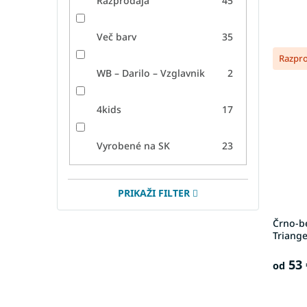
Razprodaja
45
Več barv
35
Razpr
WB – Darilo – Vzglavnik
2
4kids
17
Vyrobené na SK
23
PRIKAŽI FILTER
Črno-b
Triange
53 
od