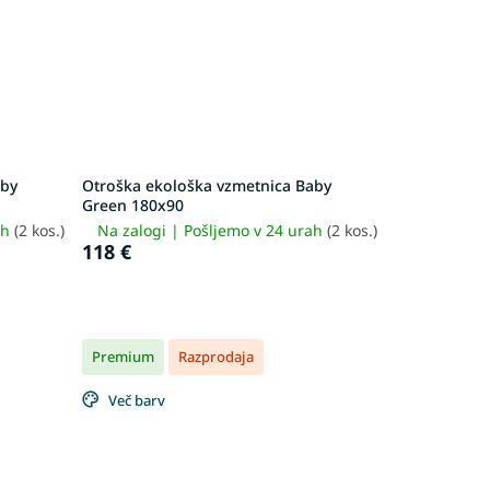
aby
Otroška ekološka vzmetnica Baby
Green 180x90
ah
(2 kos.)
Na zalogi | Pošljemo v 24 urah
(2 kos.)
118 €
Premium
Razprodaja
Več barv