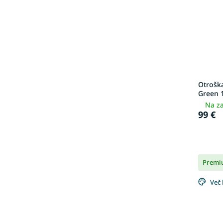
Otrošk
Green 
Na za
99 €
Premi
Več 