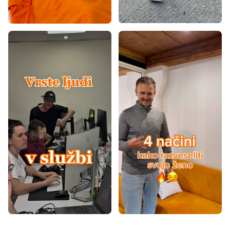
Vijolične preproge
Oranžne preproge
Preproge 60x100
Preproge 60x120
Preproge 80x150
Preproge 80x200
Preproge 80x300
Preproge 90x200
Preproge 100x200
Preproge 120x160
Preproge 120x170
Preproge 120x180
Preproge 120x200
Preproge 140x190
Preproge 140x200