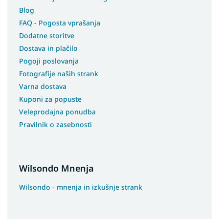
Preproge 70x400
Blog
Preproge 80x250
FAQ - Pogosta vprašanja
Dodatne storitve
Preproge 80x400
Dostava in plačilo
Preproge 100x150
Pogoji poslovanja
Preproge 100x250
Fotografije naših strank
Preproge 100x300
Varna dostava
Preproge 100x400
Kuponi za popuste
Preproge 180x250
Veleprodajna ponudba
Preproge 250x350
Pravilnik o zasebnosti
Preproge 133x190
Preproge 180x200
Preproge 200X200
Wilsondo Mnenja
Preproge 240x305
Wilsondo - mnenja in izkušnje strank
Preproge 133x195
Preproge 240x340