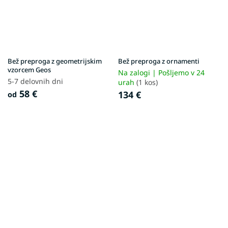
Bež preproga z geometrijskim
Bež preproga z ornamenti
vzorcem Geos
Na zalogi | Pošljemo v 24
5-7 delovnih dni
urah
(1 kos)
58 €
134 €
od