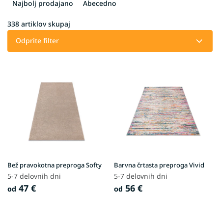
v
Najbolj prodajano
Abecedno
r
š
338
artiklov skupaj
č
Odprite filter
a
n
L
j
i
e
s
i
t
z
o
d
f
e
p
l
r
k
o
o
d
v
Bež pravokotna preproga Softy
Barvna črtasta preproga Vivid
u
5-7 delovnih dni
5-7 delovnih dni
c
47 €
56 €
od
od
t
s