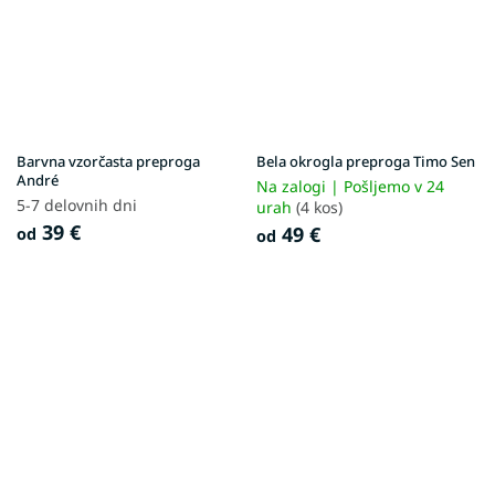
Barvna vzorčasta preproga
Bela okrogla preproga Timo Sen
André
Na zalogi | Pošljemo v 24
5-7 delovnih dni
urah
(4 kos)
39 €
49 €
od
od