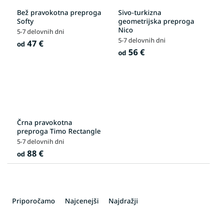
Bež pravokotna preproga
Sivo-turkizna
Softy
geometrijska preproga
Nico
5-7 delovnih dni
5-7 delovnih dni
47 €
od
56 €
od
Črna pravokotna
preproga Timo Rectangle
5-7 delovnih dni
88 €
od
R
a
Priporočamo
Najcenejši
Najdražji
z