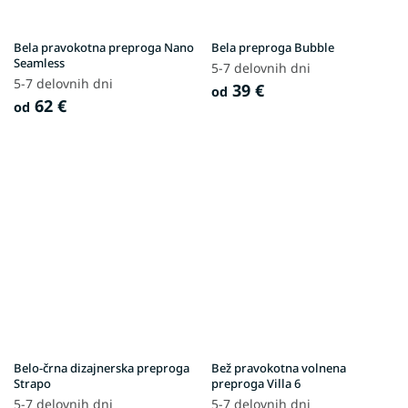
Bela pravokotna preproga Nano
Bela preproga Bubble
Seamless
5-7 delovnih dni
5-7 delovnih dni
39 €
od
62 €
od
Belo-črna dizajnerska preproga
Bež pravokotna volnena
Strapo
preproga Villa 6
5-7 delovnih dni
5-7 delovnih dni