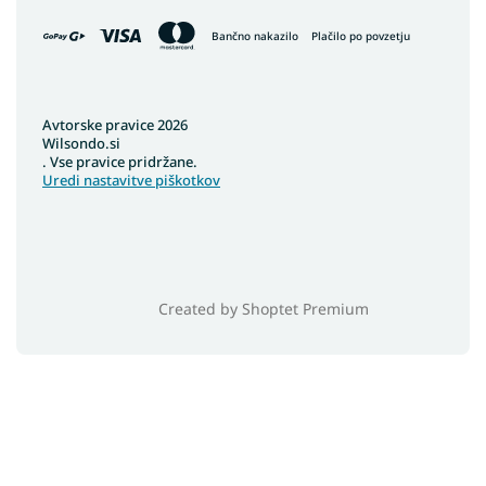
Preproge 230x340
Preproge 400x400
Bančno nakazilo
Plačilo po povzetju
Preproge 150x80
Avtorske pravice 2026
Wilsondo.si
. Vse pravice pridržane.
Uredi nastavitve piškotkov
Created by Shoptet Premium