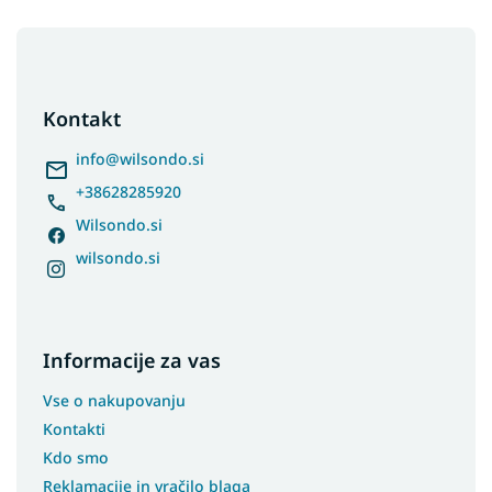
Preproge 160x200
Preproge 160x220
F
o
Preproge 160x230
o
Preproge 170x240
t
Kontakt
Preproge 180x260
e
r
info
@
wilsondo.si
Preproge 180x280
+38628285920
Preproge 200x290
Preproge 200x300
Wilsondo.si
Preproge 240x330
wilsondo.si
Preproge 300x400
Preproge 400x500
Preproge 60x110
Informacije za vas
Preproge 70x150
Vse o nakupovanju
Preproge 70x200
Kontakti
Preproge 70x250
Kdo smo
Preproge 70x300
Reklamacije in vračilo blaga