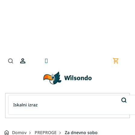
Preskoči
na
vsebino
Nakupov
košarica
Domov
PREPROGE
Za dnevno sobo