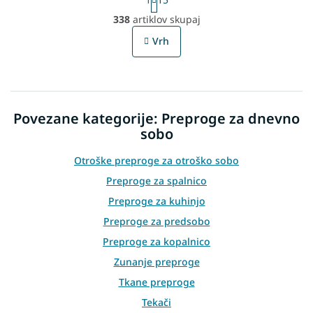
a
L
g
338
artiklov skupaj
i
i
s
n
Vrh
t
a
t
i
i
n
o
g
n
c
Povezane kategorije: Preproge za dnevno
o
n
sobo
t
r
Otroške preproge za otroško sobo
o
Preproge za spalnico
l
s
Preproge za kuhinjo
Preproge za predsobo
Preproge za kopalnico
Zunanje preproge
Tkane preproge
Tekači