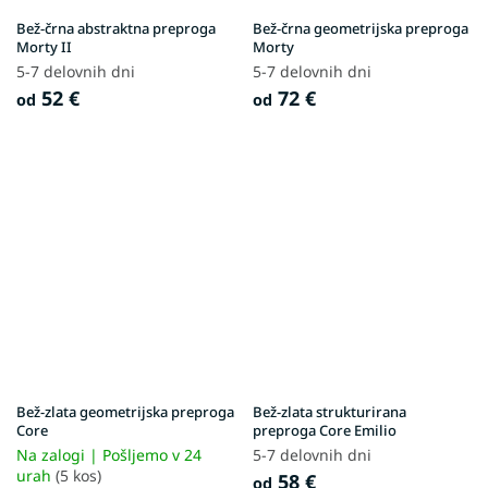
Bež-črna abstraktna preproga
Bež-črna geometrijska preproga
Morty II
Morty
5-7 delovnih dni
5-7 delovnih dni
52 €
72 €
od
od
Bež-zlata geometrijska preproga
Bež-zlata strukturirana
Core
preproga Core Emilio
Na zalogi | Pošljemo v 24
5-7 delovnih dni
urah
(5 kos)
58 €
od