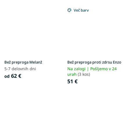
Več barv
Bež preproga Melanž
Bež preproga proti zdrsu Enzo
5-7 delovnih dni
Na zalogi | Pošljemo v 24
urah
(3 kos)
62 €
od
51 €