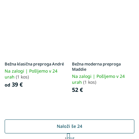
Bežna klasična preproga André
Bežna moderna preproga
Maddie
Na zalogi | Pošljemo v 24
Na zalogi | Pošljemo v 24
urah
(1 kos)
urah
(1 kos)
39 €
od
52 €
Naloži še 24
P
1
15