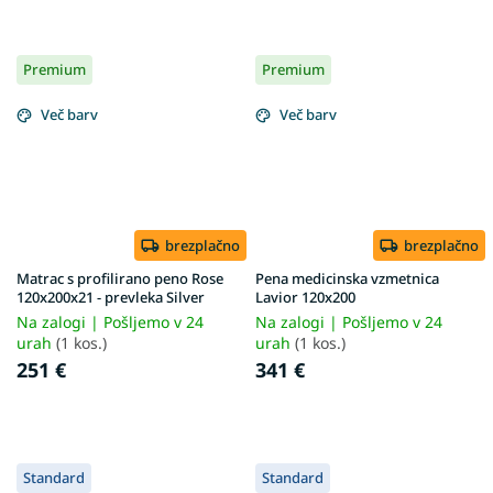
Premium
Premium
Več barv
Več barv
brezplačno
brezplačno
Matrac s profilirano peno Rose
Pena medicinska vzmetnica
120x200x21 - prevleka Silver
Lavior 120x200
Na zalogi | Pošljemo v 24
Na zalogi | Pošljemo v 24
urah
(1 kos.)
urah
(1 kos.)
251 €
341 €
Standard
Standard