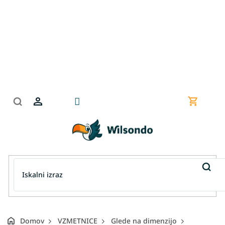
Preskoči
na
vsebino
Nakupov
košarica
Domov
VZMETNICE
Glede na dimenzijo