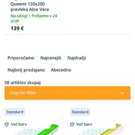
Queemi 120x200 -
prevleka Aloe Vera
Na zalogi | Pošljemo v 24
urah
139 €
R
a
Priporočamo
Najcenejši
Najdražji
z
v
Najbolj prodajano
Abecedno
r
š
58
artiklov skupaj
č
Odprite filter
a
n
L
j
Standard
Standard
i
e
s
i
Več barv
Več barv
t
z
o