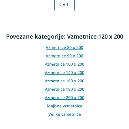
s
n
Vrh
t
a
t
i
i
n
o
g
n
c
Povezane kategorije: Vzmetnice 120 x 200
o
n
t
Vzmetnice 80 x 200
r
Vzmetnice 90 x 200
o
l
Vzmetnice 100 x 200
s
Vzmetnice 140 x 200
Vzmetnice 160 x 200
Vzmetnice 180 x 200
Vzmetnice 200 x 200
Majhne vzmetnice
Velike vzmetnice
Vzmetnice za zakonske postelje