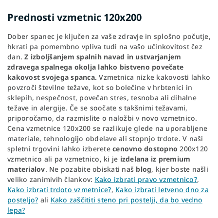
Prednosti vzmetnic 120x200
Dober spanec je ključen za vaše zdravje in splošno počutje,
hkrati pa pomembno vpliva tudi na vašo učinkovitost čez
dan.
Z izboljšanjem spalnih navad in ustvarjanjem
zdravega spalnega okolja lahko bistveno povečate
kakovost svojega spanca.
Vzmetnica nizke kakovosti lahko
povzroči številne težave, kot so bolečine v hrbtenici in
sklepih, nespečnost, povečan stres, tesnoba ali dihalne
težave in alergije. Če se soočate s takšnimi težavami,
priporočamo, da razmislite o naložbi v novo vzmetnico.
Cena vzmetnice 120x200 se razlikuje glede na uporabljene
materiale, tehnologijo obdelave ali stopnjo trdote. V naši
spletni trgovini lahko izberete
cenovno dostopno
200x120
vzmetnico ali pa vzmetnico, ki je
izdelana iz premium
materialov
. Ne pozabite obiskati naš
blog
, kjer boste našli
veliko zanimivih člankov:
Kako izbrati pravo vzmetnico?
,
Kako izbrati trdoto vzmetnice?
,
Kako izbrati letveno dno za
posteljo?
ali
Kako zaščititi steno pri postelji, da bo vedno
lepa?