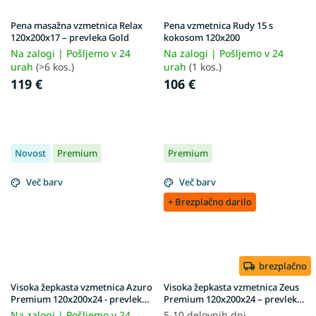
Pena masažna vzmetnica Relax
Pena vzmetnica Rudy 15 s
120x200x17 – prevleka Gold
kokosom 120x200
Na zalogi | Pošljemo v 24
Na zalogi | Pošljemo v 24
urah
(>6 kos.)
urah
(1 kos.)
119 €
106 €
Novost
Premium
Premium
Več barv
Več barv
+ Brezplačno darilo
brezplačno
Visoka žepkasta vzmetnica Azuro
Visoka žepkasta vzmetnica Zeus
Premium 120x200x24 - prevleka
Premium 120x200x24 – prevleka
Exclusive Premium
Aloe Vera
Na zalogi | Pošljemo v 24
5-10 delovnih dni