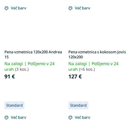
Več barv
Več barv
Pena vzmetnica 120x200 Andrea
Pena vzmetnica s kokosom Jovis
15
120x200
Na zalogi | Pošljemo v 24
Na zalogi | Pošljemo v 24
urah
(3 kos.)
urah
(>6 kos.)
91 €
127 €
Standard
Standard
Več barv
Več barv