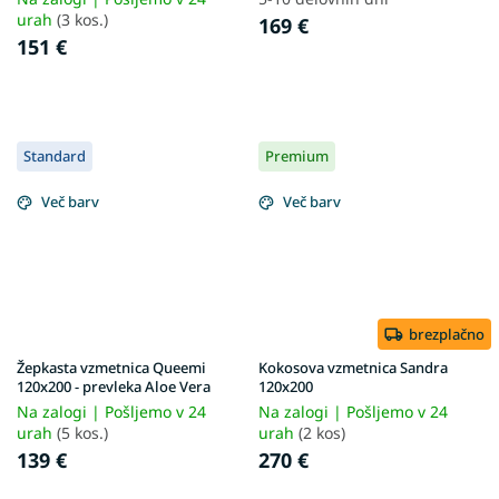
urah
(3 kos.)
169 €
151 €
Standard
Premium
Več barv
Več barv
brezplačno
Žepkasta vzmetnica Queemi
Kokosova vzmetnica Sandra
120x200 - prevleka Aloe Vera
120x200
Na zalogi | Pošljemo v 24
Na zalogi | Pošljemo v 24
urah
(5 kos.)
urah
(2 kos)
139 €
270 €