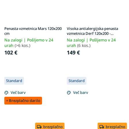
Penasta vzmetnica Mars 120x200
Visoka antialergijska penasta
cm
vzmetnica Derf 120x200 -
prevleka Aloe Vera
Na zalogi | Pošljemo v 24
Na zalogi | Pošljemo v 24
urah
(>6 kos.)
urah
(6 kos.)
102 €
149 €
Standard
Standard
Več barv
Več barv
+ Brezplačno darilo
brezplačno
brezplačno