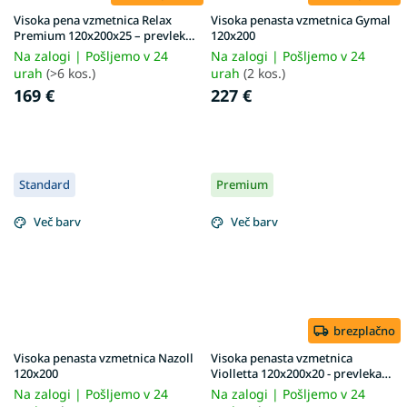
Visoka pena vzmetnica Relax
Visoka penasta vzmetnica Gymal
Premium 120x200x25 – prevleka
120x200
Lavender
Na zalogi | Pošljemo v 24
Na zalogi | Pošljemo v 24
urah
(>6 kos.)
urah
(2 kos.)
169 €
227 €
Standard
Premium
Več barv
Več barv
brezplačno
Visoka penasta vzmetnica Nazoll
Visoka penasta vzmetnica
120x200
Violletta 120x200x20 - prevleka
Lavender
Na zalogi | Pošljemo v 24
Na zalogi | Pošljemo v 24