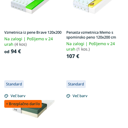
d
f
e
p
l
r
k
o
o
d
v
Vzmetnica iz pene Brave 120x200
Penasta vzmetnica Memo s
u
spominsko peno 120x200 cm
Na zalogi | Pošljemo v 24
c
Na zalogi | Pošljemo v 24
urah
(4 kos)
t
urah
(1 kos.)
94 €
od
s
107 €
Standard
Standard
Več barv
Več barv
+ Brezplačno darilo