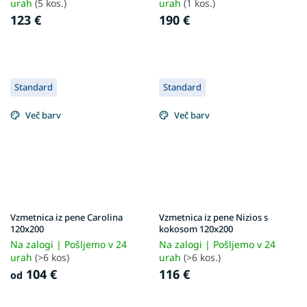
urah
(5 kos.)
urah
(1 kos.)
123 €
190 €
Standard
Standard
Več barv
Več barv
Vzmetnica iz pene Carolina
Vzmetnica iz pene Nizios s
120x200
kokosom 120x200
Na zalogi | Pošljemo v 24
Na zalogi | Pošljemo v 24
urah
(>6 kos)
urah
(>6 kos.)
104 €
116 €
od