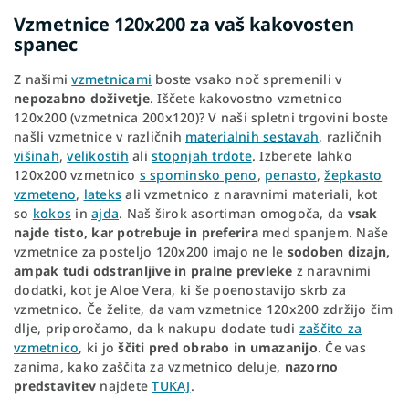
Vzmetnice 120x200 za vaš kakovosten
spanec
Z našimi
vzmetnicami
boste vsako noč spremenili v
nepozabno doživetje
. Iščete kakovostno vzmetnico
120x200 (vzmetnica 200x120)? V naši spletni trgovini boste
našli vzmetnice v različnih
materialnih sestavah
, različnih
višinah
,
velikostih
ali
stopnjah trdote
. Izberete lahko
120x200 vzmetnico
s spominsko peno
,
penasto
,
žepkasto
vzmeteno
,
lateks
ali vzmetnico z naravnimi materiali, kot
so
kokos
in
ajda
. Naš širok asortiman omogoča, da
vsak
najde
tisto, kar potrebuje in preferira
med spanjem. Naše
vzmetnice za posteljo 120x200 imajo ne le
sodoben dizajn,
ampak tudi odstranljive in pralne prevleke
z naravnimi
dodatki, kot je Aloe Vera, ki še poenostavijo skrb za
vzmetnico. Če želite, da vam vzmetnice 120x200 zdržijo čim
dlje, priporočamo, da k nakupu dodate tudi
zaščito za
vzmetnico
, ki jo
ščiti pred obrabo in umazanijo
. Če vas
zanima, kako zaščita za vzmetnico deluje,
nazorno
predstavitev
najdete
TUKAJ
.