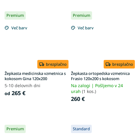
Premium
Premium
Več barv
Več barv
brezplačno
brezplačno
Žepkasta medicinska vzmetnica s
Žepkasta ortopedska vzmetnica
kokosom Gina 120x200
Frasio 120x200 s kokosom
5-10 delovnih dni
Na zalogi | Pošljemo v 24
urah
(1 kos.)
265 €
od
260 €
Premium
Standard