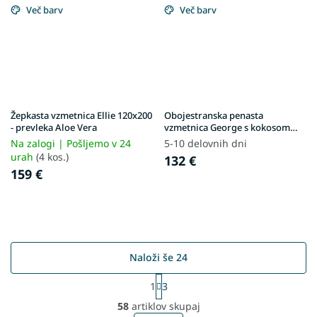
Več barv
Več barv
Žepkasta vzmetnica Ellie 120x200
Obojestranska penasta
- prevleka Aloe Vera
vzmetnica George s kokosom
120x200 cm
Na zalogi | Pošljemo v 24
5-10 delovnih dni
urah
(4 kos.)
132 €
159 €
Naloži še 24
P
1
3
a
L
g
58
artiklov skupaj
i
i