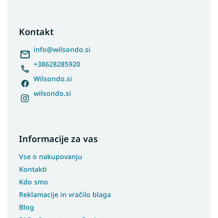
o
o
t
Kontakt
e
r
info
@
wilsondo.si
+38628285920
Wilsondo.si
wilsondo.si
Informacije za vas
Vse o nakupovanju
Kontakti
Kdo smo
Reklamacije in vračilo blaga
Blog