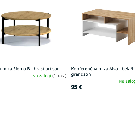
 miza Sigma B - hrast artisan
Konferenčna miza Alva - bela/h
grandson
Na zalogi
(1 kos.)
Na zalo
95 €