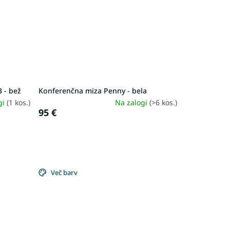
 - bež
Konferenčna miza Penny - bela
gi
(1 kos.)
Na zalogi
(>6 kos.)
95 €
Več barv