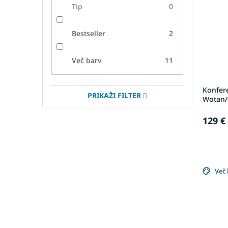
Tip
0
Bestseller
2
Več barv
11
Konfer
PRIKAŽI FILTER
Wotan/
129 €
Več 