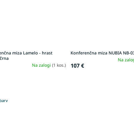
enčna miza Lamelo - hrast
Konferenčna miza NUBIA NB-03
črna
Na zalo
107 €
Na zalogi
(1 kos.)
barv