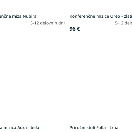
enčna miza Nubira
Konferenčne mizice Oreo - zlati
5-12 delovnih dni
5-12 del
96 €
a mizica Aura - bela
Priročni stoli Folla - črna