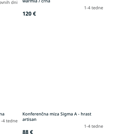
warmia / črna
ovnih dni
1-4 tedne
120 €
rna
Konferenčna miza Sigma A - hrast
artisan
1-4 tedne
1-4 tedne
88 €