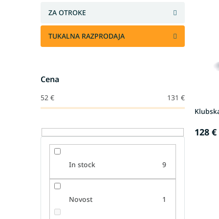
s
č
ZA OTROKE
t
a
o
n
TUKALNA RAZPRODAJA
f
j
p
e
r
i
o
z
Cena
d
d
u
e
52
€
131
€
c
l
Klubska
t
k
s
o
128 €
v
In stock
9
Novost
1