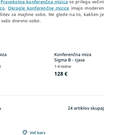
.
Pravokotna konferenčna mizica
se prilega večini
ico
.
Okrogle konferenčne mizice
imajo moderen
ešitev za majhne sobe. Ne glede na to, kakšen je
za vašo dnevno sobo.
iza
Konferenčna miza
Sigma B - rjava
i
1-4 tedne
128 €
24
artiklov skupaj
o
Več barv