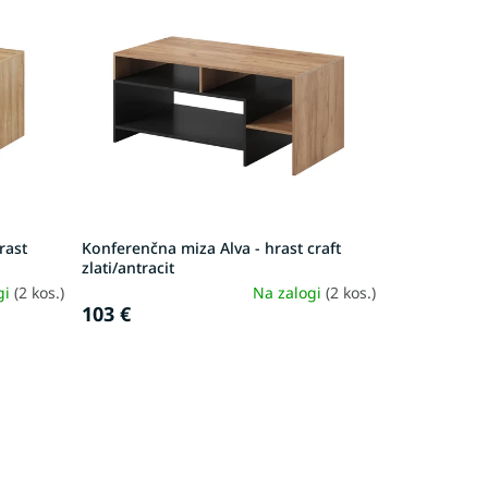
rast
Konferenčna miza Alva - hrast craft
zlati/antracit
gi
(2 kos.)
Na zalogi
(2 kos.)
103 €