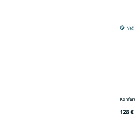
Več 
Konfere
128 €