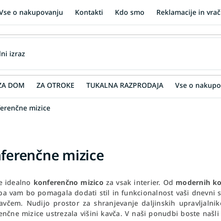
Vse o nakupovanju
Kontakti
Kdo smo
Reklamacije in vrač
ZA DOM
ZA OTROKE
TUKALNA RAZPRODAJA
Vse o nakupo
erenčne mizice
ferenčne mizice
te idealno
konferenčno mizico
za vsak interier. Od
modernih ko
a vam bo pomagala dodati stil in funkcionalnost vaši dnevni s
včem. Nudijo prostor za shranjevanje daljinskih upravljalnikov,
enčne mizice ustrezala višini kavča. V naši ponudbi boste našli