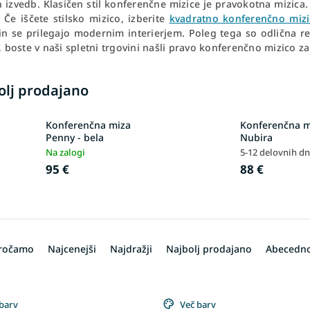
n izvedb. Klasičen stil konferenčne mizice je pravokotna mizica
 Če iščete stilsko mizico, izberite
kvadratno konferenčno miz
 in se prilegajo modernim interierjem. Poleg tega so odlična r
l, boste v naši spletni trgovini našli pravo konferenčno mizico 
olj prodajano
Konferenčna miza
Konferenčna m
Penny - bela
Nubira
Na zalogi
5-12 delovnih dn
95 €
88 €
oročamo
Najcenejši
Najdražji
Najbolj prodajano
Abecedn
barv
Več barv