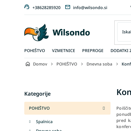
Preskoči
+38628285920
info@wilsondo.si
na
vsebino
POHIŠTVO
VZMETNICE
PREPROGE
DODATKI 
Domov
POHIŠTVO
Dnevna soba
Konf
S
i
d
Skip
Kon
e
Kategorije
categories
b
a
POHIŠTVO
Poišči
r
ponudb
pred ka
Spalnica
konfer
Dnevna soba