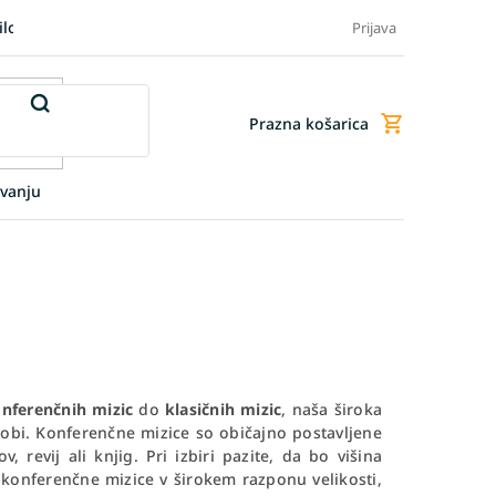
ilo blaga
Blog
FAQ - Pogosta vprašanja
Dodatne storitve
Prijava
Prazna košarica
Nakupovalna
košarica
vanju
nferenčnih mizic
do
klasičnih mizic
, naša široka
obi. Konferenčne mizice so običajno postavljene
 revij ali knjig. Pri izbiri pazite, da bo višina
 konferenčne mizice v širokem razponu velikosti,