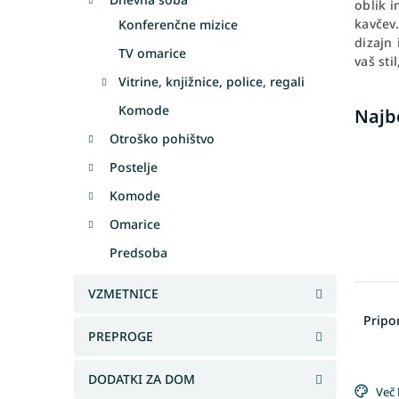
oblik i
kavčev.
Konferenčne mizice
dizajn
TV omarice
vaš sti
Vitrine, knjižnice, police, regali
Komode
Najb
Otroško pohištvo
Postelje
Komode
Omarice
Predsoba
VZMETNICE
R
a
Prip
z
PREPROGE
v
L
r
DODATKI ZA DOM
i
Več 
š