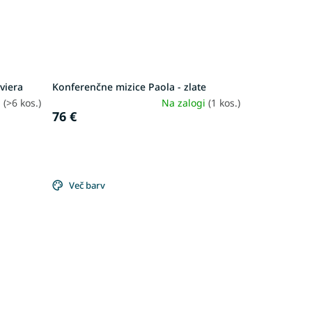
viera
Konferenčne mizice Paola - zlate
i
(>6 kos.)
Na zalogi
(1 kos.)
76 €
Več barv