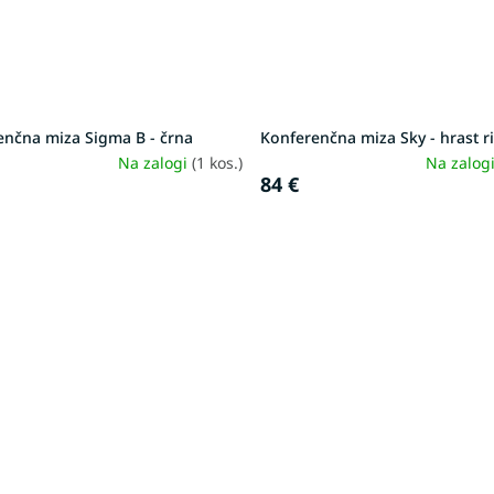
enčna miza Sigma B - črna
Konferenčna miza Sky - hrast ri
Na zalogi
(1 kos.)
Na zalog
84 €