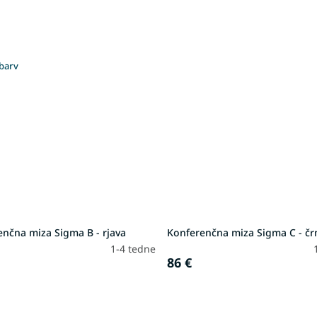
barv
nčna miza Sigma B - rjava
Konferenčna miza Sigma C - čr
1-4 tedne
86 €