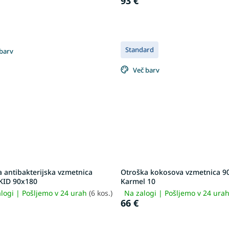
93 €
Standard
barv
Več barv
 antibakterijska vzmetnica
Otroška kokosova vzmetnica 9
 KID 90x180
Karmel 10
logi | Pošljemo v 24 urah
(6 kos.)
Na zalogi | Pošljemo v 24 ura
66 €