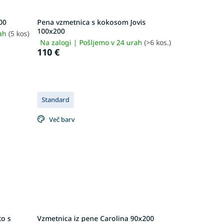
00
Pena vzmetnica s kokosom Jovis
100x200
rah
(5 kos)
Na zalogi | Pošljemo v 24 urah
(>6 kos.)
110 €
Standard
Več barv
to s
Vzmetnica iz pene Carolina 90x200