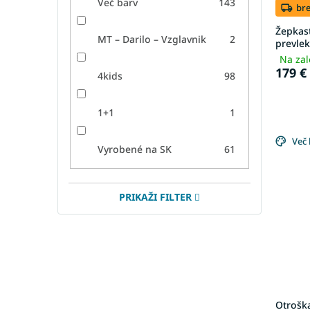
Več barv
143
u
e
br
c
l
Žepkast
t
k
MT – Darilo – Vzglavnik
2
prevlek
s
o
Na zal
v
179 €
4kids
98
1+1
1
Več 
Vyrobené na SK
61
PRIKAŽI FILTER
Otroška