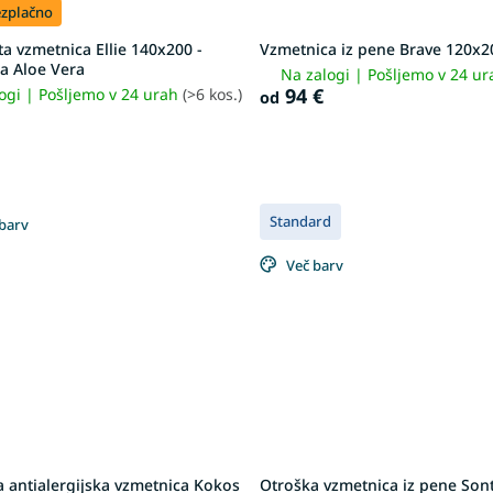
ezplačno
a vzmetnica Ellie 140x200 -
Vzmetnica iz pene Brave 120x2
a Aloe Vera
Na zalogi | Pošljemo v 24 u
94 €
ogi | Pošljemo v 24 urah
(>6 kos.)
od
Standard
barv
Več barv
 antialergijska vzmetnica Kokos
Otroška vzmetnica iz pene Son