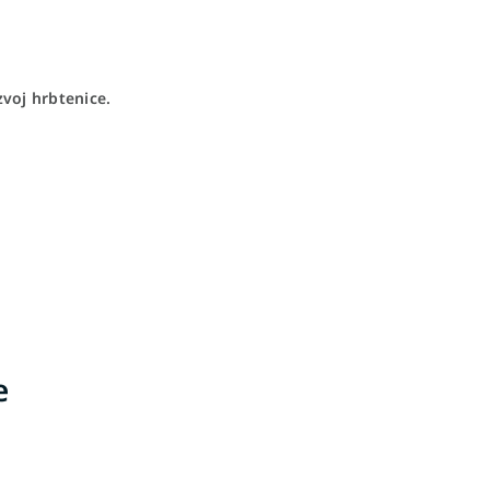
zvoj hrbtenice.
e