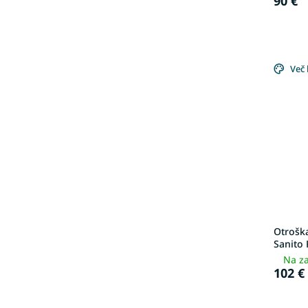
90 €
Več 
Otroška
Sanito
Na za
102 €