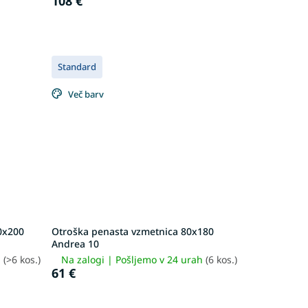
108 €
Standard
Več barv
0x200
Otroška penasta vzmetnica 80x180
Andrea 10
h
(>6 kos.)
Na zalogi | Pošljemo v 24 urah
(6 kos.)
61 €