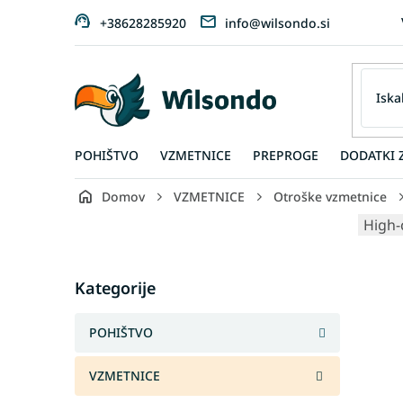
Preskoči
+38628285920
info@wilsondo.si
na
vsebino
POHIŠTVO
VZMETNICE
PREPROGE
DODATKI 
Domov
VZMETNICE
Otroške vzmetnice
S
High-
i
d
Skip
e
Kategorije
categories
b
a
POHIŠTVO
r
VZMETNICE