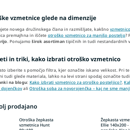
ške vzmetnice glede na dimenzije
ujete novega družinskega člana in razmišljate, kakšno
vzmetnico
jica premajhna in iščete
otroško vzmetnico za manjšo posteljo
? 
rijo
. Ponujamo
širok asortiman
tipičnih in tudi nestandardnih ve
ti in triki, kako izbrati otroško vzmetnico
to izberite s pomočjo filtra, kjer označite iskano velikost. Pri 
i tudi glede materiala, lahko na levi strani spodaj označite tud
anki na blogu
:
Kako izbrati vzmetnico za otroško posteljico?
,
Ka
 dojenčkov
ali
Otroška soba za novorojenčka – kaj ne sme manj
olj prodajano
Otroška žepkasta
Žepkasta vzme
vzmetnica Hunt
Ellie 140x200 -