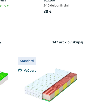
Vera
90x200
jemo v
5-10 delovnih dni
80 €
147
artiklov skupaj
o
Standard
Več barv