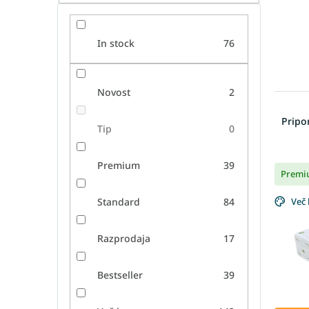
In stock
76
Novost
2
R
a
Prip
Tip
0
z
v
L
r
Premium
39
Premi
i
š
s
č
Standard
84
Več 
t
a
o
n
f
j
Razprodaja
17
p
e
r
i
Bestseller
39
o
z
d
d