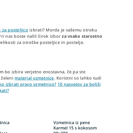
 za posteljico
izbrati? Morda je vašemu otroku
Pri nas boste našli širok izbor
za vsako starostno
likosti za otroške posteljice in postelje.
tem bo izbira verjetno enostavna, če pa ste
i želeni
material vzmetnice
. Koristni so lahko tudi
ko izbrati pravo vzmetnico?
10 nasvetov za boljši
kati?
tnica
Vzmetnica iz pene
Karmel 15 s kokosom