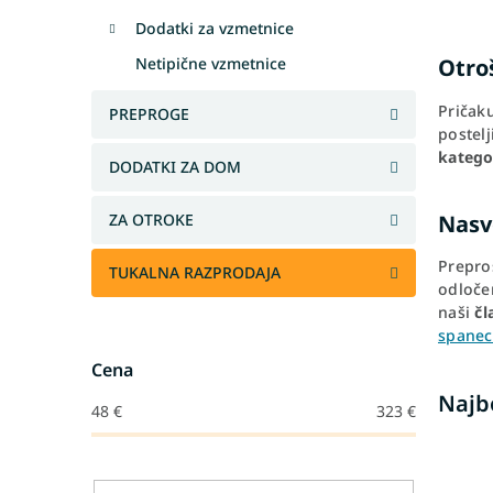
Dodatki za vzmetnice
Netipične vzmetnice
Otro
Pričak
PREPROGE
postel
katego
DODATKI ZA DOM
Nasve
ZA OTROKE
Prepros
TUKALNA RAZPRODAJA
odločen
naši
čl
spanec
Cena
Najb
48
€
323
€