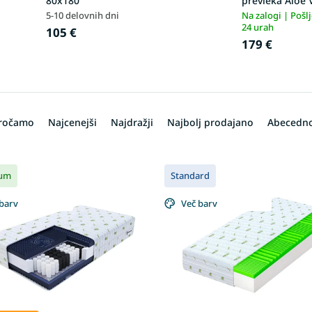
80x180
prevleka Aloe 
5-10 delovnih dni
Na zalogi | Pošl
24 urah
105 €
179 €
oročamo
Najcenejši
Najdražji
Najbolj prodajano
Abecedn
um
Standard
barv
Več barv