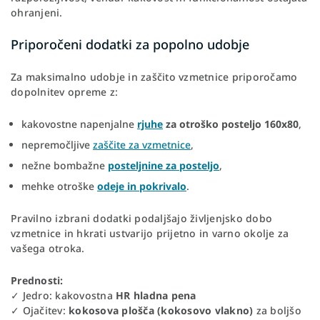
ohranjeni.
Priporočeni dodatki za popolno udobje
Za maksimalno udobje in zaščito vzmetnice priporočamo
dopolnitev opreme z:
kakovostne napenjalne
rjuhe
za otroško posteljo 160x80
,
nepremočljive
zaščite za vzmetnice
,
nežne bombažne
posteljnine za posteljo
,
mehke otroške
odeje in pokrivalo
.
Pravilno izbrani dodatki podaljšajo življenjsko dobo
vzmetnice in hkrati ustvarijo prijetno in varno okolje za
vašega otroka.
Prednosti:
✓ Jedro: kakovostna
HR hladna pena
✓ Ojačitev:
kokosova plošča (kokosovo vlakno)
za boljšo