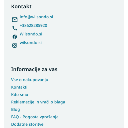
t
Kontakt
e
r
info
@
wilsondo.si
+38628285920
Wilsondo.si
wilsondo.si
Informacije za vas
Vse o nakupovanju
Kontakti
Kdo smo
Reklamacije in vračilo blaga
Blog
FAQ - Pogosta vprašanja
Dodatne storitve