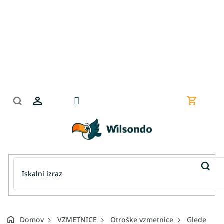
Preskoči
na
vsebino
Nakupov
košarica
Domov
VZMETNICE
Otroške vzmetnice
Glede