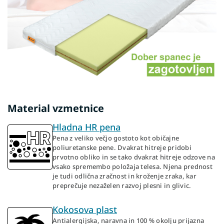
Material vzmetnice
Hladna HR pena
Pena z veliko večjo gostoto kot običajne
poliuretanske pene. Dvakrat hitreje pridobi
prvotno obliko in se tako dvakrat hitreje odzove na
vsako spremembo položaja telesa. Njena prednost
je tudi odlična zračnost in kroženje zraka, kar
preprečuje nezaželen razvoj plesni in glivic.
Kokosova plast
Antialergijska, naravna in 100 % okolju prijazna