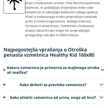
plast iz kokosovih orehov. Ima številne pozitivne
lastnosti, ki podaljšajo življenjsko dobo vaše
vzmetnice in izboljšajo kakovost vašega spanca.
Plast iz kokosovega oreha preprečuje nastanek
pršic in mikroorganizmov, dodaja zračnost,
čvrstost in elastičnost. Vzmetnice s kokosovo
plastjo absorbirajo vlago ter preprečujejo
prezgodnjo obrabo in deformacijo.
Najpogostejša vprašanja o Otroška
penasta vzmetnica Healthy Kid 160x80
Katera vzmetnica je primerna za majhnega otroka
ali malčka?
Kako skrbeti za prevleko vzmetnice?
Kako očistiti vzmetnico od urina, znoja ali krvi?