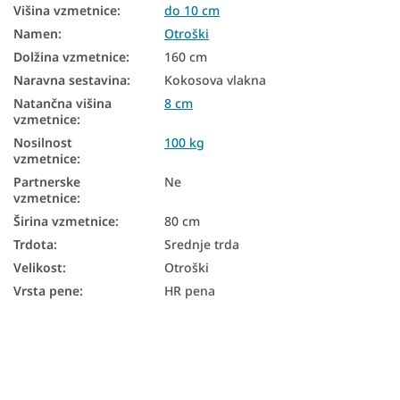
Višina vzmetnice
:
do 10 cm
Antialergijske vzmetnice
Namen
:
Otroški
Antibakterijske vzmetnice
Dolžina vzmetnice
:
160 cm
Naravna sestavina
:
Kokosova vlakna
Trdota vzmetnice H3
Natančna višina
8 cm
vzmetnice
:
Kokosove vzmetnice 80x160
Nosilnost
100 kg
vzmetnice
:
Partnerske
Ne
vzmetnice
:
Širina vzmetnice
:
80 cm
Trdota
:
Srednje trda
Velikost
:
Otroški
Vrsta pene
:
HR pena