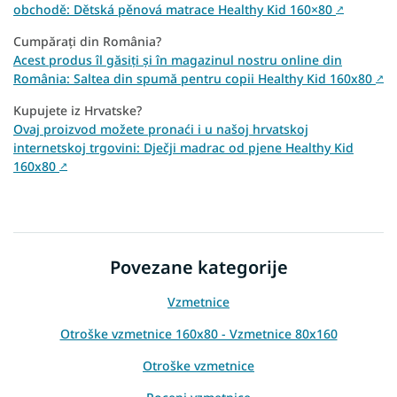
obchodě: Dětská pěnová matrace Healthy Kid 160×80
↗
Cumpărați din România?
Acest produs îl găsiți și în magazinul nostru online din
România: Saltea din spumă pentru copii Healthy Kid 160x80
↗
Kupujete iz Hrvatske?
Ovaj proizvod možete pronaći i u našoj hrvatskoj
internetskoj trgovini: Dječji madrac od pjene Healthy Kid
160x80
↗
Povezane kategorije
Vzmetnice
Otroške vzmetnice 160x80 - Vzmetnice 80x160
Otroške vzmetnice