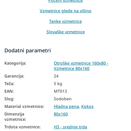
Poceni vzmetnice
Vzmetnice glede na višino
Tanke vzmetnice
Slovaške vzmetnice
Vzmetnice iz naravnih materialov
Dodatni parametri
Dvostranske vzmetnice
Kategorija
:
Otroške vzmetnice 160x80 -
Vzmetnice glede na trdoto
Vzmetnice 80x160
Mehke vzmetnice
Garancija
:
24
Teža
:
5 kg
Trde vzmetnice
EAN
:
MT013
Otroške vzmetnice glede na dimenzije
Slog
:
Sodoben
Otroške vzmetnice glede na material
Material vzmetnice
:
Hladna pena
,
Kokos
Dimenzija
80x160
Otroške vzmetnice iz HR pene
vzmetnice
:
Otroške kokosove vzmetnice
Trdota vzmetnice
:
H3 - srednje trda