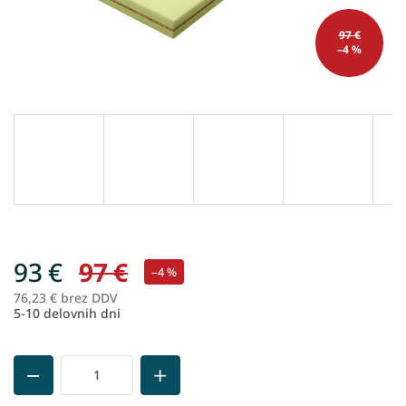
97 €
–4 %
93 €
97 €
–4 %
76,23 € brez DDV
Me
5-10 delovnih dni
ce