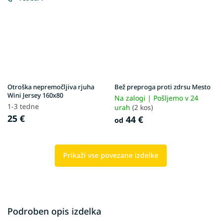
Otroška nepremočljiva rjuha
Bež preproga proti zdrsu Mesto
Wini Jersey 160x80
Na zalogi | Pošljemo v 24
1-3 tedne
urah
(2 kos)
25 €
44 €
od
Prikaži vse povezane izdelke
Podroben opis izdelka