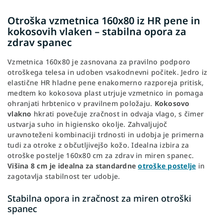
Otroška vzmetnica 160x80 iz HR pene in
kokosovih vlaken – stabilna opora za
zdrav spanec
Vzmetnica 160x80 je zasnovana za pravilno podporo
otroškega telesa in udoben vsakodnevni počitek. Jedro iz
elastične HR hladne pene enakomerno razporeja pritisk,
medtem ko kokosova plast utrjuje vzmetnico in pomaga
ohranjati hrbtenico v pravilnem položaju.
Kokosovo
vlakno
hkrati povečuje zračnost in odvaja vlago, s čimer
ustvarja suho in higiensko okolje. Zahvaljujoč
uravnoteženi kombinaciji trdnosti in udobja je primerna
tudi za otroke z občutljivejšo kožo. Idealna izbira za
otroške postelje 160x80 cm za zdrav in miren spanec.
Višina 8 cm je idealna za standardne
otroške postelje
in
zagotavlja stabilnost ter udobje.
Stabilna opora in zračnost za miren otroški
spanec