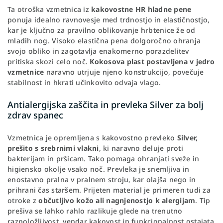
Ta otroška vzmetnica iz
kakovostne HR hladne pene
ponuja idealno ravnovesje med trdnostjo in elastičnostjo,
kar je ključno za pravilno oblikovanje hrbtenice že od
mladih nog. Visoko elastična pena dolgoročno ohranja
svojo obliko in zagotavlja enakomerno porazdelitev
pritiska skozi celo noč.
Kokosova plast postavljena v jedro
vzmetnice
naravno utrjuje njeno konstrukcijo, povečuje
stabilnost in hkrati učinkovito odvaja vlago.
Antialergijska zaščita in prevleka Silver za bolj
zdrav spanec
Vzmetnica je opremljena s kakovostno prevleko
Silver,
prešito s srebrnimi vlakni
, ki naravno deluje proti
bakterijam in pršicam. Tako pomaga ohranjati sveže in
higiensko okolje vsako noč. Prevleka je snemljiva in
enostavno pralna v pralnem stroju, kar olajša nego in
prihrani čas staršem. Prijeten material je primeren tudi za
otroke z
občutljivo kožo ali nagnjenostjo k alergijam
. Tip
prešiva se lahko rahlo razlikuje glede na trenutno
razpoložljivost, vendar kakovost in funkcionalnost ostajata