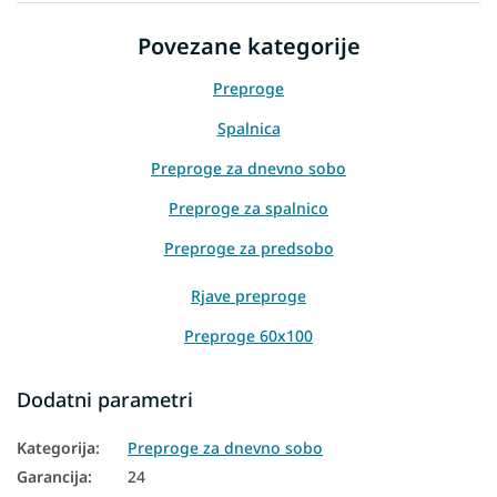
Povezane kategorije
Preproge
Spalnica
Preproge za dnevno sobo
Preproge za spalnico
Preproge za predsobo
Rjave preproge
Preproge 60x100
Preproge 80x150
Dodatni parametri
Preproge 120x170
Kategorija
:
Preproge za dnevno sobo
Preproge 200x300
Garancija
:
24
Preproge 300x400