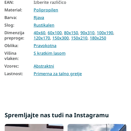
EAN
:
Izberite različico
Material
:
Polipropilen
Preproge 400x500
Barva
:
Rjava
Preproge 180x250
Slog
:
Rustikalen
Preproge 250x350
Dimenzija
40x60
,
60x100
,
80x150
,
90x310
,
100x190
,
preproge
:
120x170
,
150x300
,
150x210
,
180x250
Oblika
:
Pravokotna
Višina
S kratkim lasom
vlaken
:
Vzorec
:
Abstraktni
Lastnost
:
Primerna za talno gretje
Spremljajte nas tudi na Instagramu