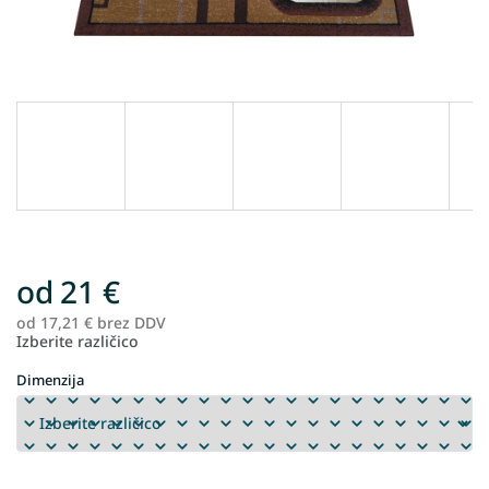
od
21 €
od
17,21 €
brez DDV
Me
Izberite različico
ce
Dimenzija