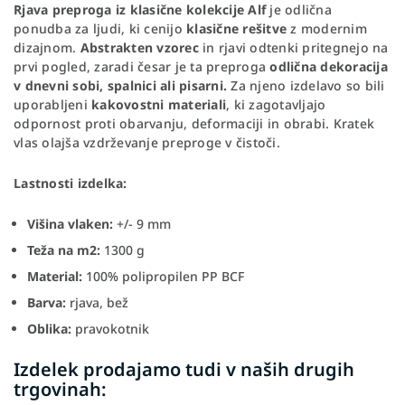
Rjava preproga iz klasične kolekcije Alf
je odlična
ponudba za ljudi, ki cenijo
klasične rešitve
z modernim
dizajnom.
Abstrakten vzorec
in rjavi odtenki pritegnejo na
prvi pogled, zaradi česar je ta preproga
odlična dekoracija
v dnevni sobi, spalnici ali pisarni.
Za njeno izdelavo so bili
uporabljeni
kakovostni materiali
, ki zagotavljajo
odpornost proti obarvanju, deformaciji in obrabi. Kratek
vlas olajša vzdrževanje preproge v čistoči.
Lastnosti izdelka:
Višina vlaken:
+/- 9 mm
Teža na m2:
1300 g
Material:
100% polipropilen PP BCF
Barva:
rjava, bež
Oblika:
pravokotnik
Izdelek prodajamo tudi v naših drugih
trgovinah: