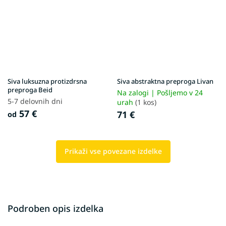
Siva luksuzna protizdrsna
Siva abstraktna preproga Livan
preproga Beid
Na zalogi | Pošljemo v 24
5-7 delovnih dni
urah
(1 kos)
57 €
71 €
od
Prikaži vse povezane izdelke
Podroben opis izdelka