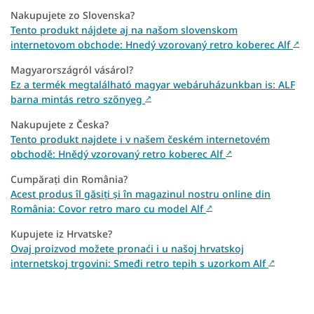
Nakupujete zo Slovenska?
Tento produkt nájdete aj na našom slovenskom
internetovom obchode: Hnedý vzorovaný retro koberec Alf
↗
Magyarországról vásárol?
Ez a termék megtalálható magyar webáruházunkban is: ALF
barna mintás retro szőnyeg
↗
Nakupujete z Česka?
Tento produkt najdete i v našem českém internetovém
obchodě: Hnědý vzorovaný retro koberec Alf
↗
Cumpărați din România?
Acest produs îl găsiți și în magazinul nostru online din
România: Covor retro maro cu model Alf
↗
Kupujete iz Hrvatske?
Ovaj proizvod možete pronaći i u našoj hrvatskoj
internetskoj trgovini: Smeđi retro tepih s uzorkom Alf
↗