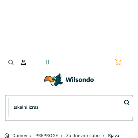
Preskoči
na
vsebino
Nakupov
košarica
Domov
PREPROGE
Za dnevno sobo
Rjava