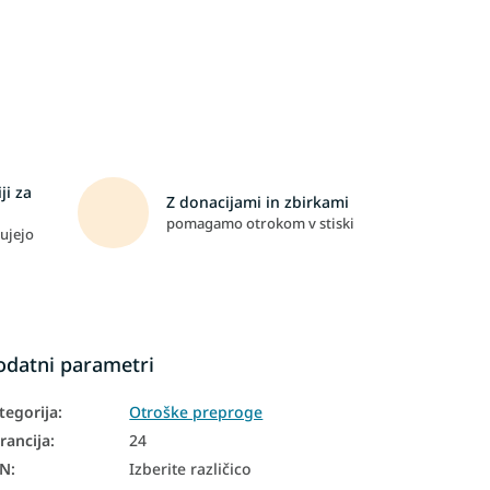
ji za
Z donacijami in zbirkami
pomagamo otrokom v stiski
ujejo
odatni parametri
tegorija
:
Otroške preproge
rancija
:
24
AN
:
Izberite različico