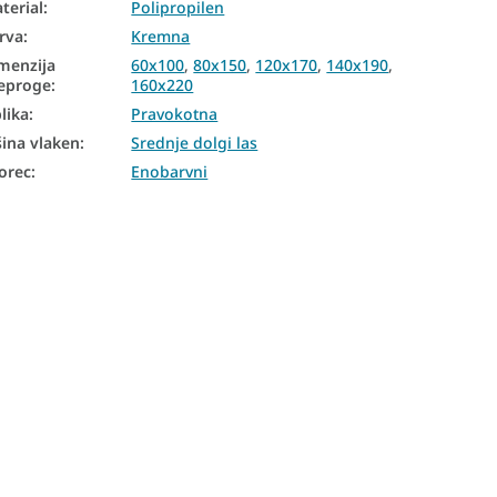
terial
:
Polipropilen
rva
:
Kremna
menzija
60x100
,
80x150
,
120x170
,
140x190
,
eproge
:
160x220
lika
:
Pravokotna
šina vlaken
:
Srednje dolgi las
orec
:
Enobarvni