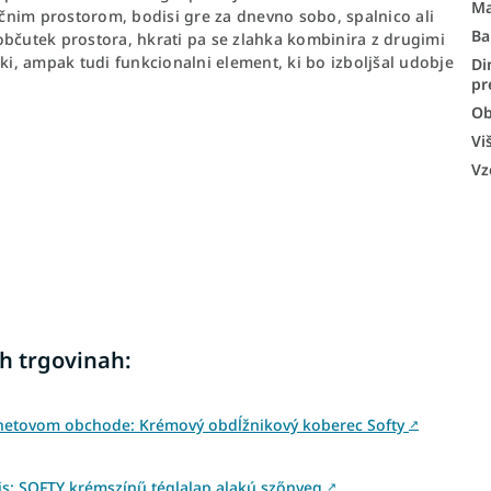
Ma
ličnim prostorom, bodisi gre za dnevno sobo, spalnico ali
Ba
občutek prostora, hkrati pa se zlahka kombinira z drugimi
ki, ampak tudi funkcionalni element, ki bo izboljšal udobje
Di
pr
Ob
Vi
Vz
h trgovinah:
rnetovom obchode: Krémový obdĺžnikový koberec Softy
↗
s: SOFTY krémszínű téglalap alakú szőnyeg
↗