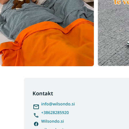
F
o
o
Kontakt
t
info
@
wilsondo.si
e
r
+38628285920
Wilsondo.si