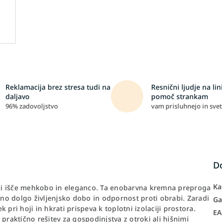
Reklamacija brez stresa tudi na
Resnični ljudje na lini
daljavo
pomoč strankam
96% zadovoljstvo
vam prisluhnejo in svet
D
Ka
, ki išče mehkobo in eleganco. Ta enobarvna kremna preproga
jeno dolgo življenjsko dobo in odpornost proti obrabi. Zaradi
Ga
pri hoji in hkrati prispeva k toplotni izolaciji prostora.
E
praktično rešitev za gospodinjstva z otroki ali hišnimi