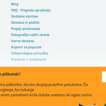
Blog
FAQ - Pogosta vprašanja
Dodatne storitve
Dostava in plačilo
Pogoji poslovanja
Fotografije naših strank
Varna dostava
Kuponi za popuste
Veleprodajna ponudba
Pravilnik o zasebnosti
te piškotek?
ira piškotke, da vse skupaj pravilno potukana. Če
oglasje, bo tukanje
ju
 z enim zamahom krila dobite vsebino ali oglas točno