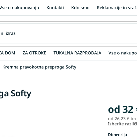
Vse o nakupovanju
Kontakti
Kdo smo
Reklamacije in vrač
ZA DOM
ZA OTROKE
TUKALNA RAZPRODAJA
Vse o nakupo
Kremna pravokotna preproga Softy
a Softy
od
32 
od
26,23 €
br
Izberite različ
Dimenzija