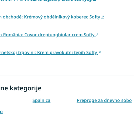
ém obchodě: Krémový obdélníkový koberec Softy
↗
 din România: Covor dreptunghiular crem Softy
↗
rnetskoj trgovini: Krem pravokutni tepih Softy
↗
ne kategorije
Spalnica
Preproge za dnevno sobo
bo
Preproge 80x150
Preproge 120x170
Preproge 200x290
Preproge 240x330