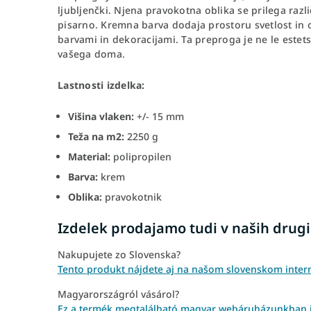
ljubljenčki. Njena pravokotna oblika se prilega raz
pisarno. Kremna barva dodaja prostoru svetlost in 
barvami in dekoracijami. Ta preproga je ne le estets
vašega doma.
Lastnosti izdelka:
Višina vlaken:
+/- 15 mm
Teža na m2:
2250 g
Material:
polipropilen
Barva:
krem
Oblika:
pravokotnik
Izdelek prodajamo tudi v naših drugi
Nakupujete zo Slovenska?
Tento produkt nájdete aj na našom slovenskom inte
Magyarországról vásárol?
Ez a termék megtalálható magyar webáruházunkban i