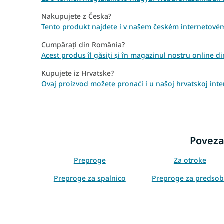
Nakupujete z Česka?
Tento produkt najdete i v našem českém internetov
Cumpărați din România?
Acest produs îl găsiți și în magazinul nostru online
Kupujete iz Hrvatske?
Ovaj proizvod možete pronaći i u našoj hrvatskoj inte
Poveza
Preproge
Za otroke
Preproge za spalnico
Preproge za predso
Kremne preproge
Preproge 60x100
Preproge 140x190
Preproge 160x220