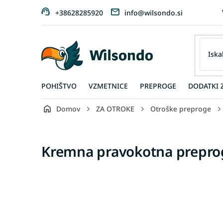
Preskoči
+38628285920
info@wilsondo.si
na
vsebino
POHIŠTVO
VZMETNICE
PREPROGE
DODATKI 
Domov
ZA OTROKE
Otroške preproge
Kremna pravokotna preprog