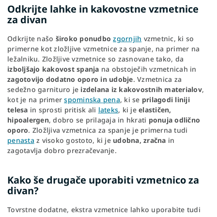
o
g
Odkrijte lahke in kakovostne vzmetnice
n
c
za divan
o
n
Odkrijte našo
široko ponudbo
zgornjih
vzmetnic, ki so
t
primerne kot zložljive vzmetnice za spanje, na primer na
r
o
ležalniku. Zložljive vzmetnice so zasnovane tako, da
l
izboljšajo kakovost spanja
na obstoječih vzmetnicah in
s
zagotovijo dodatno oporo in udobje
. Vzmetnica za
sedežno garnituro je
izdelana iz kakovostnih materialov
,
kot je na primer
spominska pena
, ki se
prilagodi liniji
telesa
in sprosti pritisk ali
lateks
, ki je
elastičen,
hipoalergen
, dobro se prilagaja in hkrati
ponuja odlično
oporo
. Zložljiva vzmetnica za spanje je primerna tudi
penasta
z visoko gostoto, ki je
udobna, zračna
in
zagotavlja dobro prezračevanje.
Kako še drugače uporabiti vzmetnico za
divan?
Tovrstne dodatne, ekstra vzmetnice lahko uporabite tudi