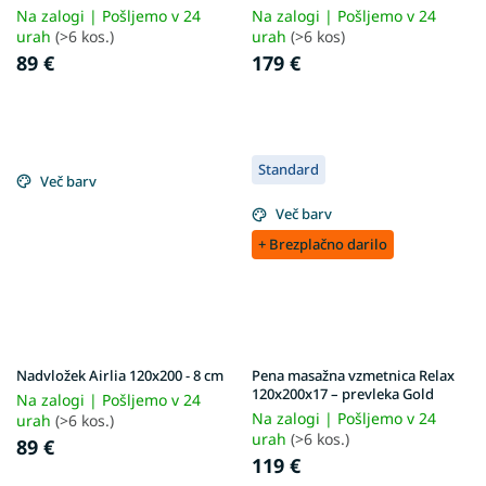
Na zalogi | Pošljemo v 24
Na zalogi | Pošljemo v 24
urah
(>6 kos.)
urah
(>6 kos)
89 €
179 €
Standard
Več barv
Več barv
+ Brezplačno darilo
Nadvložek Airlia 120x200 - 8 cm
Pena masažna vzmetnica Relax
120x200x17 – prevleka Gold
Na zalogi | Pošljemo v 24
Na zalogi | Pošljemo v 24
urah
(>6 kos.)
urah
(>6 kos.)
89 €
119 €