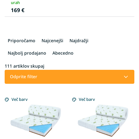
urah
169 €
R
a
Priporočamo
Najcenejši
Najdražji
z
v
Najbolj prodajano
Abecedno
r
š
111
artiklov skupaj
č
Odprite filter
a
n
L
j
i
Več barv
Več barv
e
s
i
t
z
o
d
f
e
p
l