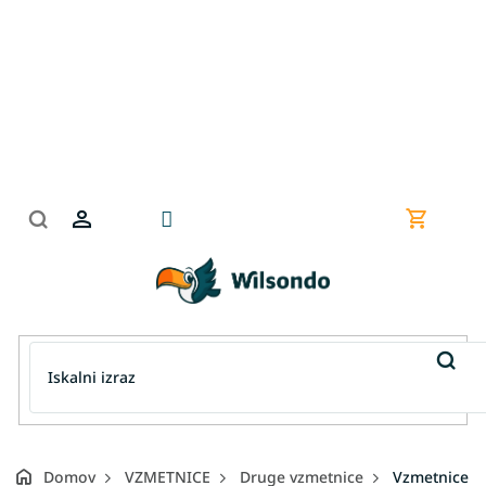
Preskoči
na
vsebino
Nakupov
košarica
Domov
VZMETNICE
Druge vzmetnice
Vzmetnice