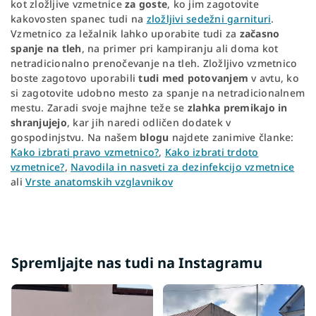
kot zložljive vzmetnice
za goste
, ko jim zagotovite
kakovosten spanec tudi na
zložljivi sedežni garnituri
.
Vzmetnico za ležalnik lahko uporabite tudi za
začasno
spanje na tleh
, na primer pri kampiranju ali doma kot
netradicionalno prenočevanje na tleh. Zložljivo vzmetnico
boste zagotovo uporabili
tudi med potovanjem
v avtu, ko
si zagotovite udobno mesto za spanje na netradicionalnem
mestu. Zaradi svoje majhne teže se
zlahka premikajo in
shranjujejo
, kar jih naredi odličen dodatek v
gospodinjstvu. Na našem
blogu
najdete zanimive članke:
Kako izbrati pravo vzmetnico?
,
Kako izbrati trdoto
vzmetnice?
,
Navodila in nasveti za dezinfekcijo vzmetnice
ali
Vrste anatomskih vzglavnikov
Spremljajte nas tudi na Instagramu