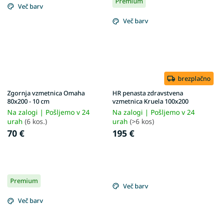
Premium
Več barv
Več barv
brezplačno
Zgornja vzmetnica Omaha
HR penasta zdravstvena
80x200 - 10 cm
vzmetnica Kruela 100x200
Na zalogi | Pošljemo v 24
Na zalogi | Pošljemo v 24
urah
(6 kos.)
urah
(>6 kos)
70 €
195 €
Premium
Več barv
Več barv