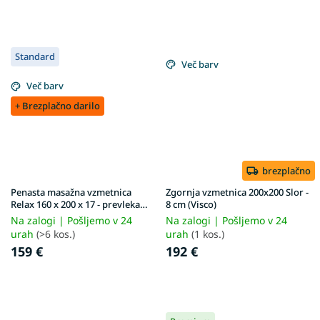
Standard
Več barv
Več barv
+ Brezplačno darilo
brezplačno
Penasta masažna vzmetnica
Zgornja vzmetnica 200x200 Slor -
Relax 160 x 200 x 17 - prevleka
8 cm (Visco)
Gold
Na zalogi | Pošljemo v 24
Na zalogi | Pošljemo v 24
urah
(>6 kos.)
urah
(1 kos.)
159 €
192 €