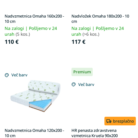
r
k
o
o
d
v
Nadvzmetnica Omaha 160x200 -
Nadvložek Omaha 180x200 - 10
u
10 cm
cm
c
Na zalogi | Pošljemo v 24
Na zalogi | Pošljemo v 24
t
urah
(5 kos.)
urah
(>6 kos.)
s
110 €
117 €
Premium
Več barv
Več barv
brezplačno
Nadvzmetnica Omaha 120x200 -
HR penasta zdravstvena
10 cm
vzmetnica Kruela 90x200