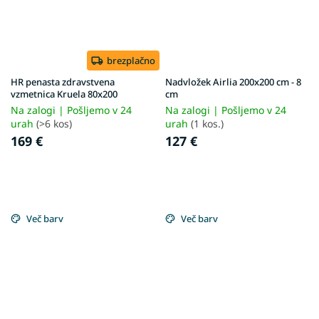
brezplačno
HR penasta zdravstvena
Nadvložek Airlia 200x200 cm - 8
vzmetnica Kruela 80x200
cm
Na zalogi | Pošljemo v 24
Na zalogi | Pošljemo v 24
urah
(>6 kos)
urah
(1 kos.)
169 €
127 €
Več barv
Več barv