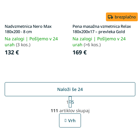
brezplačno
Nadvzmetnica Nero Max
Pena masažna vzmetnica Relax
180x200 - 8 cm
180x200x17 – prevleka Gold
Na zalogi | Pošljemo v 24
Na zalogi | Pošljemo v 24
urah
(3 kos.)
urah
(>6 kos.)
132 €
169 €
Naloži še 24
P
1
5
a
L
g
111
artiklov skupaj
i
i
s
n
Vrh
t
a
t
i
i
n