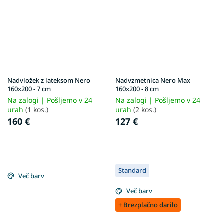
Nadvložek z lateksom Nero
Nadvzmetnica Nero Max
160x200 - 7 cm
160x200 - 8 cm
Na zalogi | Pošljemo v 24
Na zalogi | Pošljemo v 24
urah
(1 kos.)
urah
(2 kos.)
160 €
127 €
Standard
Več barv
Več barv
+ Brezplačno darilo