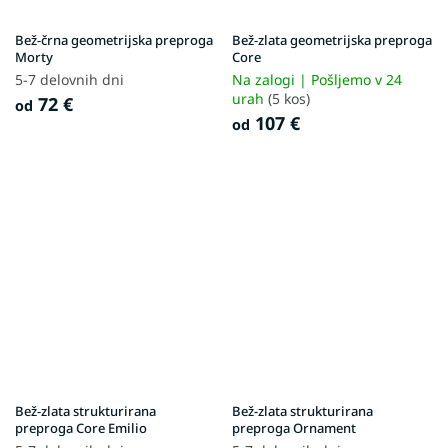
Bež-črna geometrijska preproga
Bež-zlata geometrijska preproga
Morty
Core
5-7 delovnih dni
Na zalogi | Pošljemo v 24
urah
(5 kos)
72 €
od
107 €
od
Bež-zlata strukturirana
Bež-zlata strukturirana
preproga Core Emilio
preproga Ornament