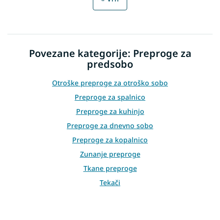
t
a
t
i
i
n
o
g
n
c
Povezane kategorije: Preproge za
o
n
predsobo
t
r
Otroške preproge za otroško sobo
o
Preproge za spalnico
l
s
Preproge za kuhinjo
Preproge za dnevno sobo
Preproge za kopalnico
Zunanje preproge
Tkane preproge
Tekači
Plišaste preproge
Preproge za pod božično drevo