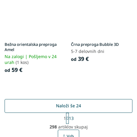
Bežna orientalska preproga
Črna preproga Bubble 3D
Amel
5-7 delovnih dni
Na zalogi | Pošljemo v 24
39 €
od
urah
(1 kos)
59 €
od
Naloži še 24
P
1
13
a
L
g
298
artiklov skupaj
i
i
s
n
Vrh