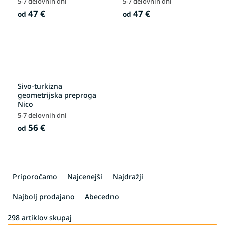
5-7 delovnih dni
5-7 delovnih dni
47 €
47 €
od
od
Sivo-turkizna
geometrijska preproga
Nico
5-7 delovnih dni
56 €
od
R
a
Priporočamo
Najcenejši
Najdražji
z
v
Najbolj prodajano
Abecedno
r
š
298
artiklov skupaj