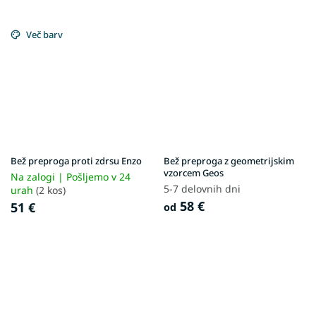
Več barv
Bež preproga proti zdrsu Enzo
Bež preproga z geometrijskim
vzorcem Geos
Na zalogi | Pošljemo v 24
5-7 delovnih dni
urah
(2 kos)
58 €
51 €
od