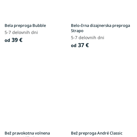
Bela preproga Bubble
Belo-črna dizajnerska preproga
Strapo
5-7 delovnih dni
5-7 delovnih dni
39 €
od
37 €
od
Bež pravokotna volnena
Bež preproga André Classic