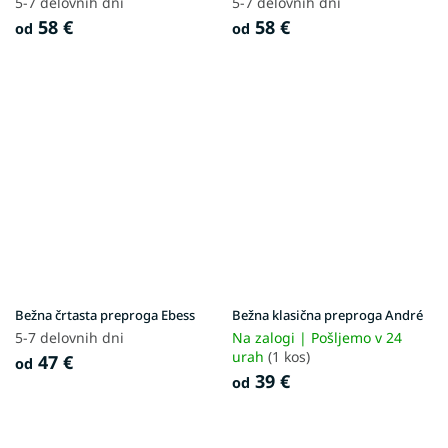
5-7 delovnih dni
5-7 delovnih dni
58 €
58 €
od
od
Bežna črtasta preproga Ebess
Bežna klasična preproga André
5-7 delovnih dni
Na zalogi | Pošljemo v 24
urah
(1 kos)
47 €
od
39 €
od