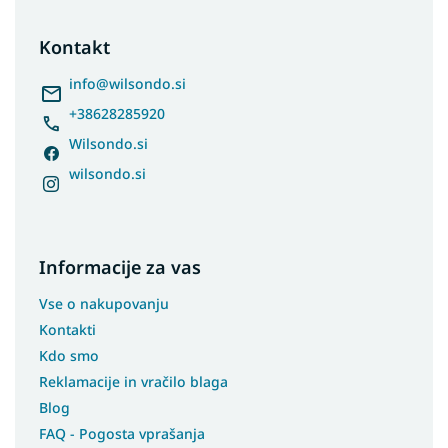
o
Preproge 170x240
t
Kontakt
Preproge 180x260
e
r
info
@
wilsondo.si
Preproge 180x280
+38628285920
Preproge 200x290
Preproge 200x300
Wilsondo.si
Preproge 240x330
wilsondo.si
Preproge 300x400
Preproge 400x500
Preproge 60x110
Informacije za vas
Preproge 70x150
Vse o nakupovanju
Preproge 70x200
Kontakti
Preproge 70x250
Kdo smo
Preproge 70x300
Reklamacije in vračilo blaga
Preproge 70x400
Blog
Preproge 80x250
FAQ - Pogosta vprašanja