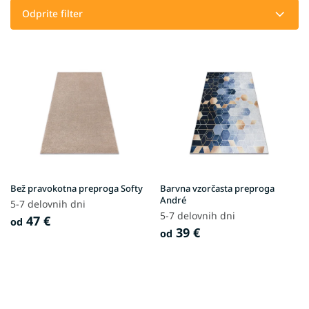
č
Odprite filter
a
n
L
j
i
e
s
i
t
z
o
d
f
e
p
l
r
k
o
o
d
v
Bež pravokotna preproga Softy
Barvna vzorčasta preproga
u
André
5-7 delovnih dni
c
5-7 delovnih dni
47 €
od
t
39 €
od
s