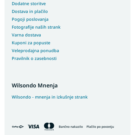
Dodatne storitve
Preproge 80x400
Dostava in plačilo
Preproge 100x150
Pogoji poslovanja
Preproge 100x250
Fotografije naših strank
Preproge 100x300
Varna dostava
Preproge 100x400
Kuponi za popuste
Preproge 180x250
Veleprodajna ponudba
Preproge 250x350
Pravilnik o zasebnosti
Preproge 133x190
Preproge 180x200
Preproge 200X200
Wilsondo Mnenja
Preproge 240x305
Wilsondo - mnenja in izkušnje strank
Preproge 133x195
Preproge 240x340
Preproge 230x340
Preproge 400x400
Bančno nakazilo
Plačilo po povzetju