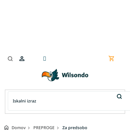
Preskoči
na
vsebino
Nakupov
košarica
Domov
PREPROGE
Za predsobo