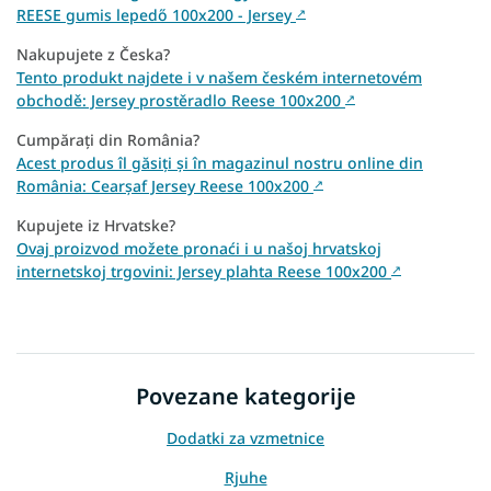
REESE gumis lepedő 100x200 - Jersey
↗
Nakupujete z Česka?
Tento produkt najdete i v našem českém internetovém
obchodě: Jersey prostěradlo Reese 100x200
↗
Cumpărați din România?
Acest produs îl găsiți și în magazinul nostru online din
România: Cearșaf Jersey Reese 100x200
↗
Kupujete iz Hrvatske?
Ovaj proizvod možete pronaći i u našoj hrvatskoj
internetskoj trgovini: Jersey plahta Reese 100x200
↗
Povezane kategorije
Dodatki za vzmetnice
Rjuhe