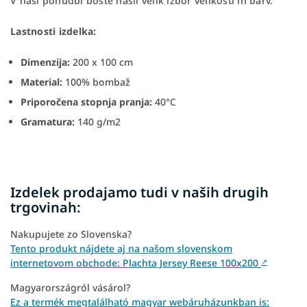
V naši ponudbi boste našli velik izbor velikosti in barv.
Lastnosti izdelka:
Dimenzija:
200 x 100 cm
Material:
100% bombaž
Priporočena stopnja pranja:
40°C
Gramatura:
140 g/m2
Izdelek prodajamo tudi v naših drugih
trgovinah:
Nakupujete zo Slovenska?
Tento produkt nájdete aj na našom slovenskom
internetovom obchode: Plachta Jersey Reese 100x200
↗
Magyarországról vásárol?
Ez a termék megtalálható magyar webáruházunkban is: