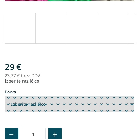
29 €
23,77 € brez DDV
Me
Izberite različico
ce
Barva