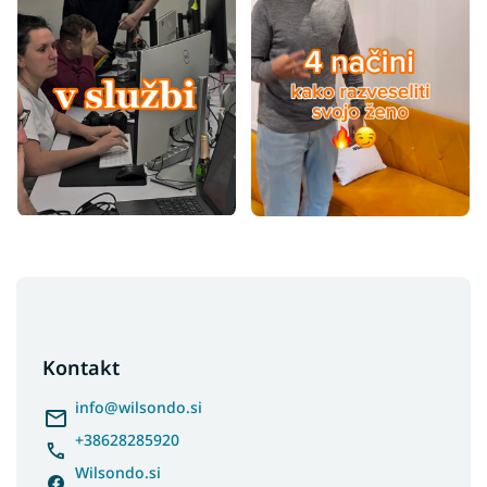
F
o
o
t
Kontakt
e
r
info
@
wilsondo.si
+38628285920
Wilsondo.si