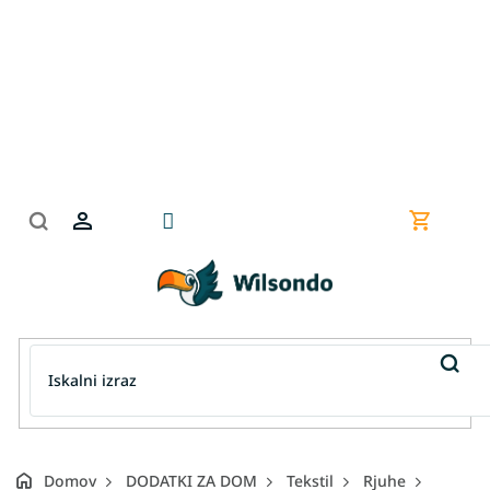
Preskoči
na
vsebino
Nakupov
košarica
Domov
DODATKI ZA DOM
Tekstil
Rjuhe