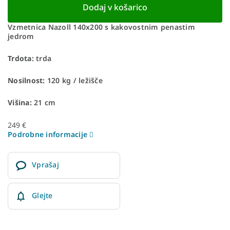
Dodaj v košarico
Vzmetnica Nazoll 140x200 s kakovostnim penastim
jedrom
Trdota:
trda
Nosilnost:
120 kg / ležišče
Višina:
21 cm
249 €
Podrobne informacije
Vprašaj
Glejte