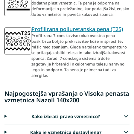
dodatna plast vzmetnic. Ta pena je odporna na
deformacije in preležanine, kar podaljša življenjsko
dobo vzmetnice in poveča kakovost spanca.
Profilirana poliuretanska pena (T25)
Profilirana 7-conska visokokakovostna pena
poskrbi za boljšo prekrvavitev kože in sprostitev
mišic med spanjem. Glede na telesno temperaturo
se prilagaja obliki telesa in tako izboljša kakovost
spanca. Zaradi 7-conskega sistema trdote
zagotavlja hrbtenici in celotnemu telesu naravno
lego in podporo. Ta pena je primerna tudi za
alergike.
Najpogostejša vprašanja o Visoka penasta
vzmetnica Nazoll 140x200
Kako izbrati pravo vzmetnico?
Kako je vzmetnica dostavljena?