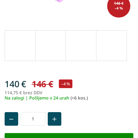
146 €
–4 %
140 €
146 €
–4 %
114,75 € brez DDV
Me
Na zalogi | Pošljemo v 24 urah
(>6 kos.)
ce