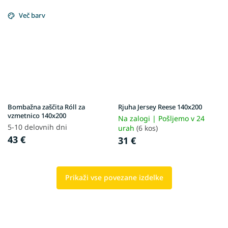
Več barv
Bombažna zaščita Róll za
Rjuha Jersey Reese 140x200
vzmetnico 140x200
Na zalogi | Pošljemo v 24
5-10 delovnih dni
urah
(6 kos)
43 €
31 €
Prikaži vse povezane izdelke