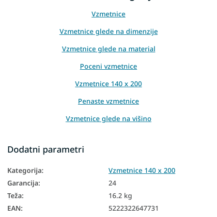
Vzmetnice
Vzmetnice glede na dimenzije
Vzmetnice glede na material
Poceni vzmetnice
Vzmetnice 140 x 200
Penaste vzmetnice
Vzmetnice glede na višino
Vzmetnice glede na nosilnost
Dodatni parametri
Visoke vzmetnice
Kategorija
:
Vzmetnice 140 x 200
Vzmetnice Aloe Vera
Garancija
:
24
Vzmetnice PUR pena
Teža
:
16.2 kg
Vzmetnice iz naravnih materialov
EAN
:
5222322647731