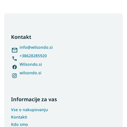
F
o
o
t
Kontakt
e
r
info
@
wilsondo.si
+38628285920
Wilsondo.si
wilsondo.si
Informacije za vas
Vse o nakupovanju
Kontakti
Kdo smo