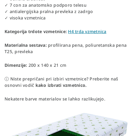
✓ 7 con za anatomsko podporo telesu
✓ antialergijska pralna prevleka z zadrgo
✓ visoka vzmetnica
Kategorija trdote vzmetnice:
H4 trda vzmetnica
Materialna sestava:
profilirana pena, poliuretanska pena
T25, prevleka
Dimenzije:
200 x 140 x 21 cm
ⓘ Niste prepričani pri izbiri vzmetnice? Preberite naš
osnovni vodič
kako izbrati vzmetnico.
Nekatere barve materialov se lahko razlikujejo.