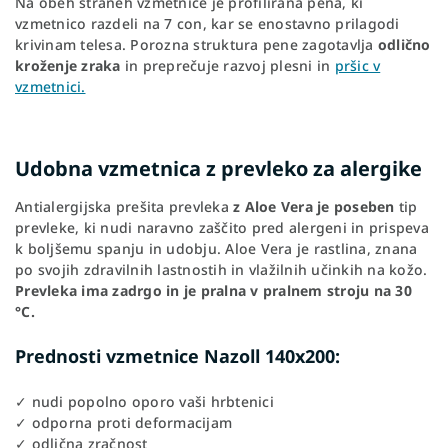
Na obeh straneh vzmetnice je profilirana pena, ki
vzmetnico razdeli na 7 con, kar se enostavno prilagodi
krivinam telesa. Porozna struktura pene zagotavlja
odlično
kroženje zraka
in preprečuje razvoj plesni in
pršic v
vzmetnici.
Udobna vzmetnica z prevleko za alergike
Antialergijska prešita prevleka
z Aloe Vera je poseben
tip
prevleke, ki nudi naravno zaščito pred alergeni in prispeva
k boljšemu spanju in udobju. Aloe Vera je rastlina, znana
po svojih zdravilnih lastnostih in vlažilnih učinkih na kožo.
Prevleka ima zadrgo in je pralna v pralnem stroju na 30
°C.
Prednosti vzmetnice Nazoll 140x200:
✓ nudi popolno oporo vaši hrbtenici
✓ odporna proti deformacijam
✓ odlična zračnost