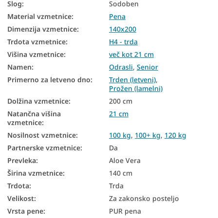
Slog
:
Sodoben
Talne vzmetnice
Material vzmetnice
:
Pena
Talne vzmetnice
Dimenzija vzmetnice
:
140x200
Najbolje prodajane vzmetnice
Trdota vzmetnice
:
H4 - trda
Višina vzmetnice
:
več kot 21 cm
Vzmetnice za nastavljivo posteljno dno
Namen
:
Odrasli
,
Senior
Vzmetnice glede na trdoto
Primerno za letveno dno
:
Trden (letveni)
,
Prožen (lamelni)
Trde vzmetnice
Dolžina vzmetnice
:
200 cm
Vzmetnice za zakonske postelje
Natančna višina
21 cm
vzmetnice
:
Antialergijske vzmetnice
Nosilnost vzmetnice
:
100 kg
,
100+ kg
,
120 kg
Partnerske vzmetnice
:
Da
Pene vzmetnice 140x200
Prevleka
:
Aloe Vera
Vzmetnice Aloe Vera 140x200
Širina vzmetnice
:
140 cm
Poceni vzmetnice 140x200
Trdota
:
Trda
Velikost
:
Za zakonsko posteljo
Trdota vzmetnice H4
Vrsta pene
:
PUR pena