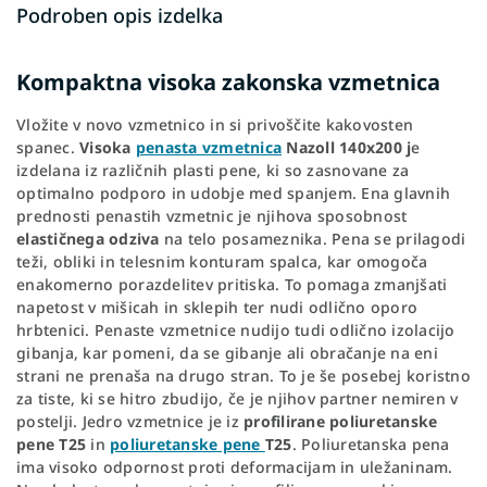
Podroben opis izdelka
Kompaktna visoka zakonska vzmetnica
Vložite v novo vzmetnico in si privoščite kakovosten
spanec.
Visoka
penasta vzmetnica
Nazoll 140x200 j
e
izdelana iz različnih plasti pene, ki so zasnovane za
optimalno podporo in udobje med spanjem. Ena glavnih
prednosti penastih vzmetnic je njihova sposobnost
elastičnega odziva
na telo posameznika. Pena se prilagodi
teži, obliki in telesnim konturam spalca, kar omogoča
enakomerno porazdelitev pritiska. To pomaga zmanjšati
napetost v mišicah in sklepih ter nudi odlično oporo
hrbtenici. Penaste vzmetnice nudijo tudi odlično izolacijo
gibanja, kar pomeni, da se gibanje ali obračanje na eni
strani ne prenaša na drugo stran. To je še posebej koristno
za tiste, ki se hitro zbudijo, če je njihov partner nemiren v
postelji. Jedro vzmetnice je iz
profilirane poliuretanske
pene T25
in
poliuretanske pene
T25
. Poliuretanska pena
ima visoko odpornost proti deformacijam in uležaninam.