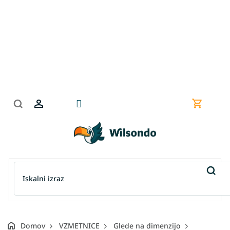
Preskoči
na
vsebino
Nakupov
košarica
Domov
VZMETNICE
Glede na dimenzijo