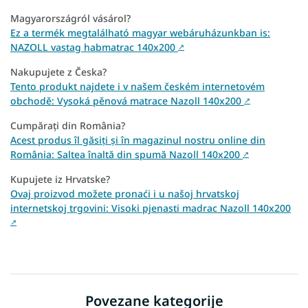
Magyarországról vásárol?
Ez a termék megtalálható magyar webáruházunkban is:
NAZOLL vastag habmatrac 140x200
↗
Nakupujete z Česka?
Tento produkt najdete i v našem českém internetovém
obchodě: Vysoká pěnová matrace Nazoll 140x200
↗
Cumpărați din România?
Acest produs îl găsiți și în magazinul nostru online din
România: Saltea înaltă din spumă Nazoll 140x200
↗
Kupujete iz Hrvatske?
Ovaj proizvod možete pronaći i u našoj hrvatskoj
internetskoj trgovini: Visoki pjenasti madrac Nazoll 140x200
↗
Povezane kategorije