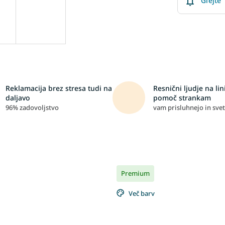
Glejte
Reklamacija brez stresa tudi na
Resnični ljudje na lini
daljavo
pomoč strankam
96% zadovoljstvo
vam prisluhnejo in svet
Premium
Več barv