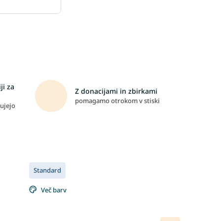
ji za
Z donacijami in zbirkami
pomagamo otrokom v stiski
ujejo
Standard
Več barv