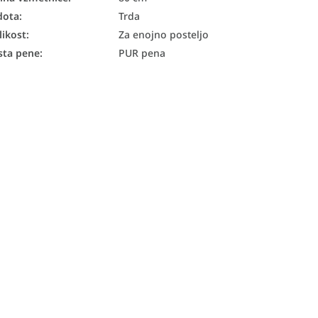
dota
:
Trda
likost
:
Za enojno posteljo
sta pene
:
PUR pena