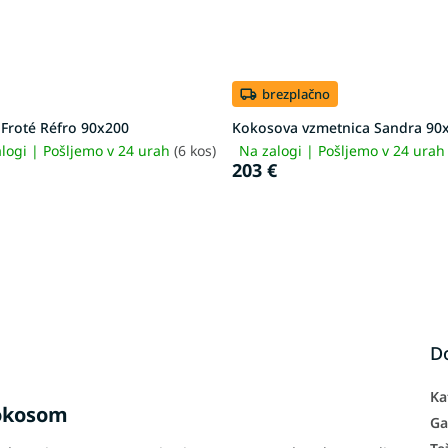
brezplačno
 Froté Réfro 90x200
Kokosova vzmetnica Sandra 90
logi | Pošljemo v 24 urah
(6 kos)
Na zalogi | Pošljemo v 24 ura
203 €
D
Ka
kokosom
Ga