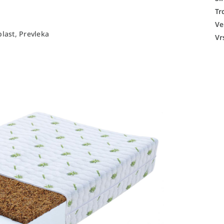
Tr
Ve
last, Prevleka
Vr