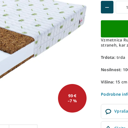
Vzmetnica Ru
straneh, kar 
Trdota:
trda
Nosilnost:
10
Višina:
15 cm
Podrobne inf
93 €
–7 %
Vpraša