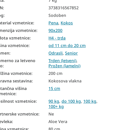
ža
:
7 kg
AN
:
3738316567852
og
:
Sodoben
terial vzmetnice
:
Pena
,
Kokos
menzija vzmetnice
:
90x200
dota vzmetnice
:
H4 - trda
šina vzmetnice
:
od 11 cm do 20 cm
amen
:
Odrasli
,
Senior
imerno za letveno
Trden (letveni)
,
no
:
Prožen (lamelni)
lžina vzmetnice
:
200 cm
ravna sestavina
:
Kokosova vlakna
tančna višina
15 cm
metnice
:
silnost vzmetnice
:
90 kg
,
do 100 kg
,
100 kg
,
100+ kg
rtnerske vzmetnice
:
Ne
evleka
:
Aloe Vera
rina vzmetnice
:
80 cm