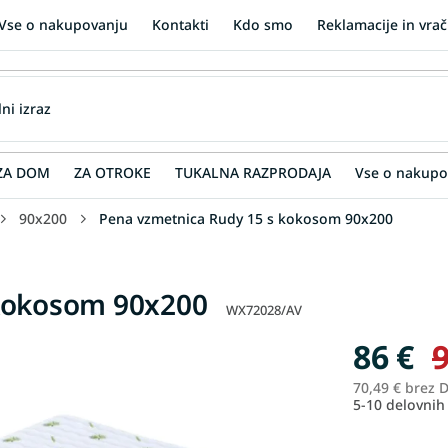
Vse o nakupovanju
Kontakti
Kdo smo
Reklamacije in vrač
ZA DOM
ZA OTROKE
TUKALNA RAZPRODAJA
Vse o nakupo
90x200
Pena vzmetnica Rudy 15 s kokosom 90x200
 kokosom 90x200
WX72028/AV
86 €
9
70,49 € brez 
5-10 delovnih