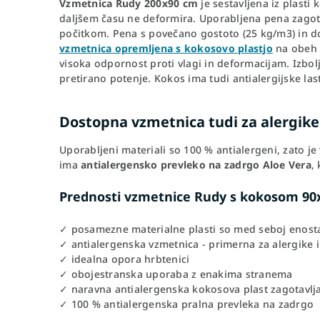
Vzmetnica Rudy 200x90 cm
je sestavljena iz plasti
daljšem času ne deformira. Uporabljena pena zagot
počitkom. Pena s povečano gostoto (25 kg/m3) in do
vzmetnica opremljena s kokosovo plastjo
na obeh s
visoka odpornost proti vlagi in deformacijam. Izbol
pretirano potenje. Kokos ima tudi antialergijske last
Dostopna vzmetnica tudi za alergike
Uporabljeni materiali so 100 % antialergeni, zato j
ima
antialergensko prevleko na zadrgo Aloe Vera
,
Prednosti vzmetnice Rudy s kokosom 90
✓ posamezne materialne plasti so med seboj enosta
✓ antialergenska vzmetnica - primerna za alergike 
✓ idealna opora hrbtenici
✓ obojestranska uporaba z enakima stranema
✓ naravna antialergenska kokosova plast zagotavlja
✓ 100 % antialergenska pralna prevleka na zadrgo