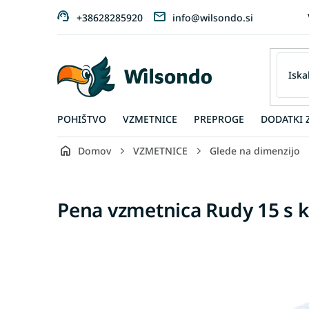
Preskoči
+38628285920
info@wilsondo.si
na
vsebino
POHIŠTVO
VZMETNICE
PREPROGE
DODATKI 
Domov
VZMETNICE
Glede na dimenzijo
Pena vzmetnica Rudy 15 s