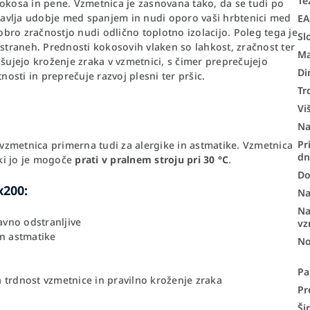
Te
 kokosa in pene. Vzmetnica je zasnovana tako, da se tudi po
avlja udobje med spanjem in nudi oporo vaši hrbtenici med
E
bro zračnostjo nudi odlično toplotno izolacijo. Poleg tega je
Sl
traneh. Prednosti kokosovih vlaken so lahkost, zračnost ter
Ma
jšujejo kroženje zraka v vzmetnici, s čimer preprečujejo
Di
nosti in preprečuje razvoj plesni ter pršic.
Tr
Vi
N
Pr
e vzmetnica primerna tudi za alergike in astmatike. Vzmetnica
d
 ki jo je mogoče
prati v pralnem stroju pri 30 °C
.
Do
x200:
Na
Na
vno odstranljive
vz
in astmatike
No
Pa
 trdnost vzmetnice in pravilno kroženje zraka
Pr
Ši