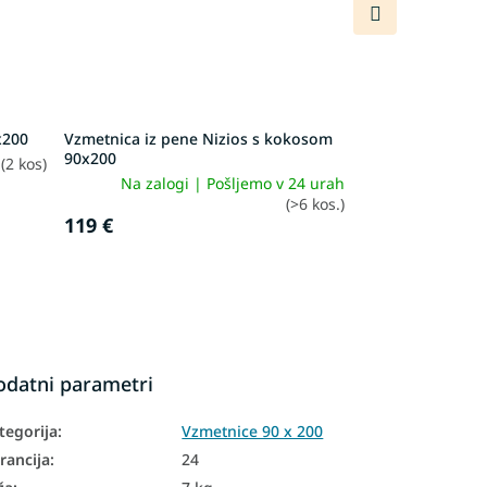
Naslednji
izdelek
x200
Vzmetnica iz pene Nizios s kokosom
90x200
h
(2 kos)
Na zalogi | Pošljemo v 24 urah
(>6 kos.)
119 €
odatni parametri
tegorija
:
Vzmetnice 90 x 200
rancija
:
24