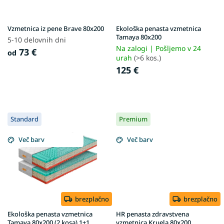
r
k
o
o
d
v
Vzmetnica iz pene Brave 80x200
Ekološka penasta vzmetnica
u
Tamaya 80x200
5-10 delovnih dni
c
Na zalogi | Pošljemo v 24
73 €
od
t
urah
(>6 kos.)
s
125 €
Standard
Premium
Več barv
Več barv
brezplačno
brezplačno
Ekološka penasta vzmetnica
HR penasta zdravstvena
Tamaya 80x200 (2 kosa) 1+1
vzmetnica Kruela 80x200