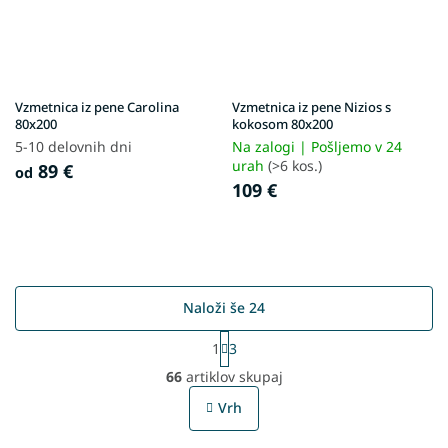
Vzmetnica iz pene Carolina
Vzmetnica iz pene Nizios s
80x200
kokosom 80x200
5-10 delovnih dni
Na zalogi | Pošljemo v 24
urah
(>6 kos.)
89 €
od
109 €
Naloži še 24
P
1
3
a
L
g
66
artiklov skupaj
i
i
s
n
Vrh
t
a
t
i