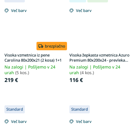
Več barv
Več barv
brezplačno
Visoka vzmetnica iz pene
Visoka žepkasta vzmetnica Azuro
Carolina 80x200x21 (2 kosa) 1+1
Premium 80x200x24 - prevleka
Exclusive Premium
Na zalogi | Pošljemo v 24
Na zalogi | Pošljemo v 24
urah
(5 kos.)
urah
(4 kos.)
219 €
116 €
Standard
Standard
Več barv
Več barv