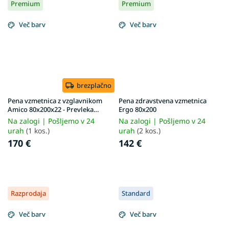
Premium
Premium
Več barv
Več barv
brezplačno
Pena vzmetnica z vzglavnikom
Pena zdravstvena vzmetnica
Amico 80x200x22 - Prevleka
Ergo 80x200
Silver
Na zalogi | Pošljemo v 24
Na zalogi | Pošljemo v 24
urah
(1 kos.)
urah
(2 kos.)
170 €
142 €
Razprodaja
Standard
Več barv
Več barv