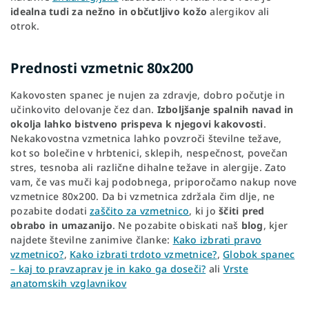
idealna tudi za nežno in občutljivo kožo
alergikov ali
otrok.
Prednosti vzmetnic 80x200
Kakovosten spanec je nujen za zdravje, dobro počutje in
učinkovito delovanje čez dan.
Izboljšanje spalnih navad in
okolja lahko bistveno prispeva k njegovi kakovosti
.
Nekakovostna vzmetnica lahko povzroči številne težave,
kot so bolečine v hrbtenici, sklepih, nespečnost, povečan
stres, tesnoba ali različne dihalne težave in alergije. Zato
vam, če vas muči kaj podobnega, priporočamo nakup nove
vzmetnice 80x200. Da bi vzmetnica zdržala čim dlje, ne
pozabite dodati
zaščito za vzmetnico
, ki jo
ščiti pred
obrabo in umazanijo
. Ne pozabite obiskati naš
blog
, kjer
najdete številne zanimive članke:
Kako izbrati pravo
vzmetnico?
,
Kako izbrati trdoto vzmetnice?
,
Globok spanec
– kaj to pravzaprav je in kako ga doseči?
ali
Vrste
anatomskih vzglavnikov