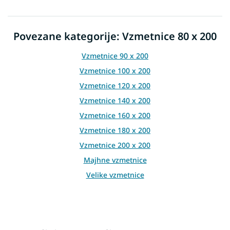
i
n
o
g
n
c
Povezane kategorije: Vzmetnice 80 x 200
o
n
t
Vzmetnice 90 x 200
r
Vzmetnice 100 x 200
o
l
Vzmetnice 120 x 200
s
Vzmetnice 140 x 200
Vzmetnice 160 x 200
Vzmetnice 180 x 200
Vzmetnice 200 x 200
Majhne vzmetnice
Velike vzmetnice
Vzmetnice za zakonske postelje