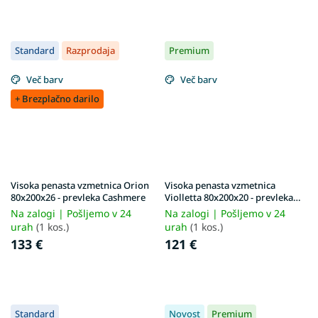
Standard
Razprodaja
Premium
Več barv
Več barv
+ Brezplačno darilo
Visoka penasta vzmetnica Orion
Visoka penasta vzmetnica
80x200x26 - prevleka Cashmere
Violletta 80x200x20 - prevleka
Lavender
Na zalogi | Pošljemo v 24
Na zalogi | Pošljemo v 24
urah
(1 kos.)
urah
(1 kos.)
133 €
121 €
Standard
Novost
Premium