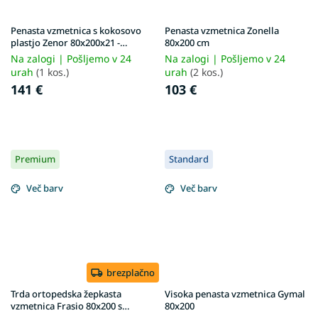
Penasta vzmetnica s kokosovo
Penasta vzmetnica Zonella
plastjo Zenor 80x200x21 -
80x200 cm
prevleka Silver
Na zalogi | Pošljemo v 24
Na zalogi | Pošljemo v 24
urah
(1 kos.)
urah
(2 kos.)
141 €
103 €
Premium
Standard
Več barv
Več barv
brezplačno
Trda ortopedska žepkasta
Visoka penasta vzmetnica Gymal
vzmetnica Frasio 80x200 s
80x200