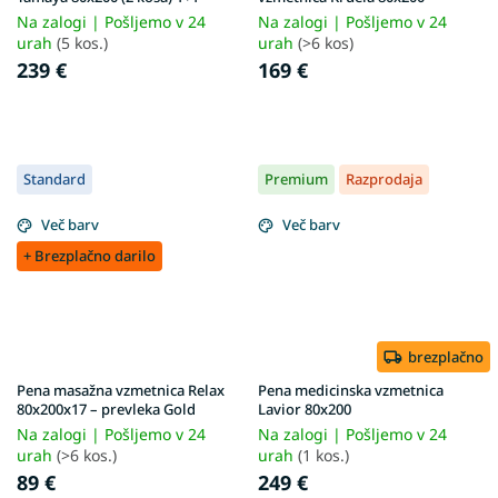
Na zalogi | Pošljemo v 24
Na zalogi | Pošljemo v 24
urah
(5 kos.)
urah
(>6 kos)
239 €
169 €
Standard
Premium
Razprodaja
Več barv
Več barv
+ Brezplačno darilo
brezplačno
Pena masažna vzmetnica Relax
Pena medicinska vzmetnica
80x200x17 – prevleka Gold
Lavior 80x200
Na zalogi | Pošljemo v 24
Na zalogi | Pošljemo v 24
urah
(>6 kos.)
urah
(1 kos.)
89 €
249 €