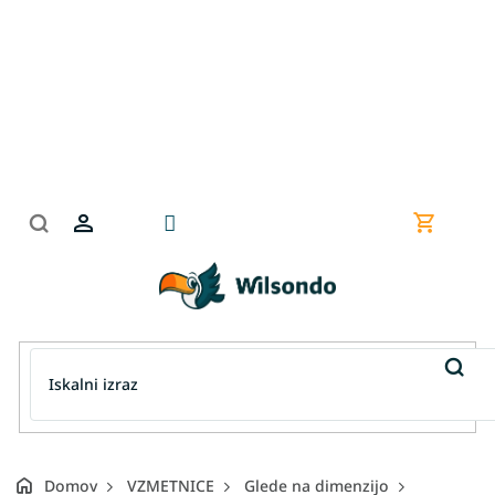
Preskoči
na
vsebino
Nakupov
košarica
Domov
VZMETNICE
Glede na dimenzijo