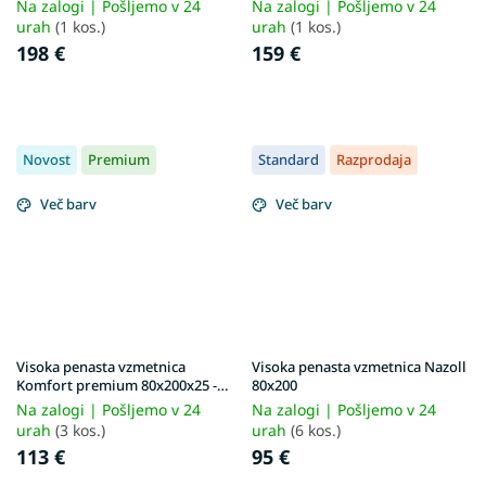
kokosom
Na zalogi | Pošljemo v 24
Na zalogi | Pošljemo v 24
urah
(1 kos.)
urah
(1 kos.)
198 €
159 €
Novost
Premium
Standard
Razprodaja
Več barv
Več barv
Visoka penasta vzmetnica
Visoka penasta vzmetnica Nazoll
Komfort premium 80x200x25 -
80x200
prevleka Exclusive Premium
Na zalogi | Pošljemo v 24
Na zalogi | Pošljemo v 24
urah
(3 kos.)
urah
(6 kos.)
113 €
95 €