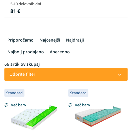
5-10 delovnih dni
81 €
R
a
Priporočamo
Najcenejši
Najdražji
z
v
Najbolj prodajano
Abecedno
r
š
66
artiklov skupaj
č
Odprite filter
a
n
L
j
Standard
Standard
i
e
s
i
Več barv
Več barv
t
z
o
d
f
e
p
l