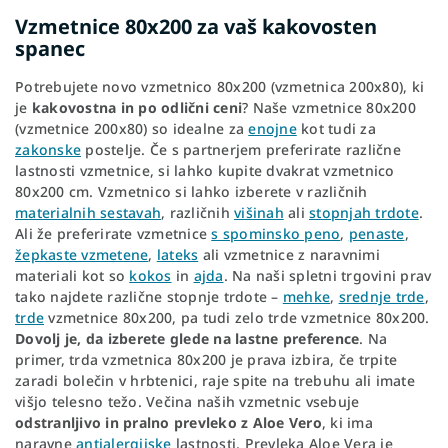
Vzmetnice 80x200 za vaš kakovosten
spanec
Potrebujete novo vzmetnico 80x200 (vzmetnica 200x80), ki
je
kakovostna in po odlični ceni
? Naše vzmetnice 80x200
(vzmetnice 200x80) so idealne za
enojne
kot tudi za
zakonske
postelje. Če s partnerjem preferirate različne
lastnosti vzmetnice, si lahko kupite dvakrat vzmetnico
80x200 cm. Vzmetnico si lahko izberete v različnih
materialnih sestavah
, različnih
višinah
ali
stopnjah trdote
.
Ali že preferirate vzmetnice
s spominsko peno
,
penaste
,
žepkaste vzmetene
,
lateks
ali vzmetnice z naravnimi
materiali kot so
kokos
in
ajda
. Na naši spletni trgovini prav
tako najdete različne stopnje trdote –
mehke
,
srednje trde
,
trde
vzmetnice 80x200, pa tudi zelo trde vzmetnice 80x200.
Dovolj je, da izberete glede na lastne preference
. Na
primer, trda vzmetnica 80x200 je prava izbira, če trpite
zaradi bolečin v hrbtenici, raje spite na trebuhu ali imate
višjo telesno težo. Večina naših vzmetnic vsebuje
odstranljivo in pralno prevleko z Aloe Vero
, ki ima
naravne
antialergijske
lastnosti. Prevleka Aloe Vera je