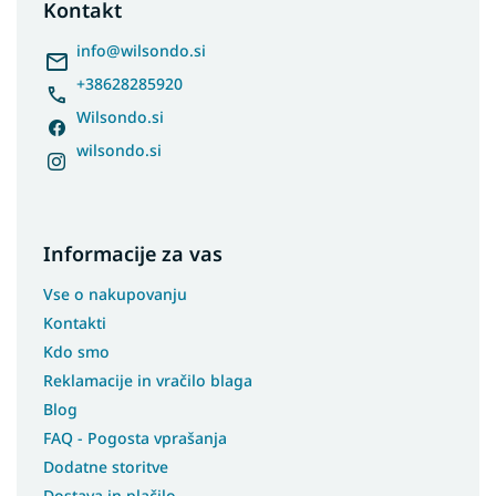
t
Kontakt
e
r
info
@
wilsondo.si
+38628285920
Wilsondo.si
wilsondo.si
Informacije za vas
Vse o nakupovanju
Kontakti
Kdo smo
Reklamacije in vračilo blaga
Blog
FAQ - Pogosta vprašanja
Dodatne storitve
Dostava in plačilo