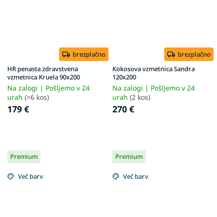
brezplačno
brezplačno
HR penasta zdravstvena
Kokosova vzmetnica Sandra
vzmetnica Kruela 90x200
120x200
Na zalogi | Pošljemo v 24
Na zalogi | Pošljemo v 24
urah
(>6 kos)
urah
(2 kos)
179 €
270 €
Premium
Premium
Več barv
Več barv