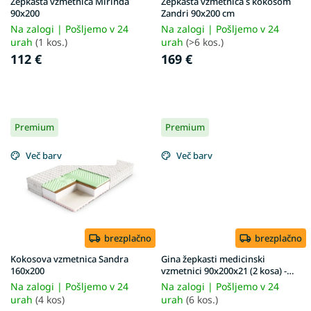
v
Žepkasta vzmetnica Mirinda
Žepkasta vzmetnica s kokosom
u
90x200
Zandri 90x200 cm
c
Na zalogi | Pošljemo v 24
Na zalogi | Pošljemo v 24
t
urah
(1 kos.)
urah
(>6 kos.)
s
112 €
169 €
Premium
Premium
Več barv
Več barv
brezplačno
brezplačno
Kokosova vzmetnica Sandra
Gina žepkasti medicinski
160x200
vzmetnici 90x200x21 (2 kosa) -
1+1
Na zalogi | Pošljemo v 24
Na zalogi | Pošljemo v 24
urah
(4 kos)
urah
(6 kos.)