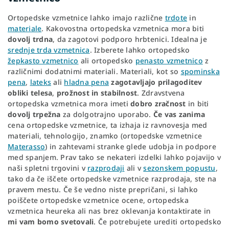
Ortopedske vzmetnice lahko imajo različne
trdote
in
materiale
. Kakovostna ortopedska vzmetnica mora biti
dovolj trdna
, da zagotovi podporo hrbtenici. Idealna je
srednje trda vzmetnica
. Izberete lahko ortopedsko
žepkasto vzmetnico
ali ortopedsko
penasto vzmetnico
z
različnimi dodatnimi materiali. Materiali, kot so
spominska
pena
,
lateks
ali
hladna pena
zagotavljajo prilagoditev
obliki telesa
,
prožnost in stabilnost
. Zdravstvena
ortopedska vzmetnica mora imeti
dobro zračnost
in biti
dovolj trpežna
za dolgotrajno uporabo.
Če vas zanima
cena ortopedske vzmetnice, ta izhaja iz ravnovesja med
materiali, tehnologijo, znamko (ortopedske vzmetnice
Materasso
) in zahtevami stranke glede udobja in podpore
med spanjem. Prav tako se nekateri izdelki lahko pojavijo v
naši spletni trgovini v
razprodaji
ali v
sezonskem popustu
,
tako da če iščete ortopedske vzmetnice razprodaja, ste na
pravem mestu. Če še vedno niste prepričani, si lahko
poiščete ortopedske vzmetnice ocene, ortopedska
vzmetnica heureka ali nas brez oklevanja kontaktirate in
mi vam bomo svetovali
. Če potrebujete urediti ortopedsko