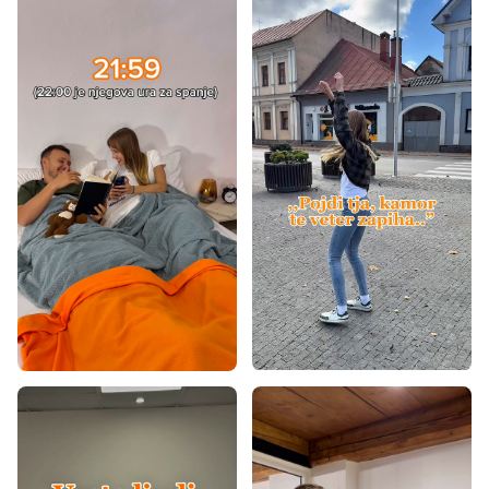
Vzmetnice za nastavljivo posteljno dno
Vzmetnice za sedenje
Vzmetnice za divan
Klinaste vzmetnice
Vzmetnice za starejše