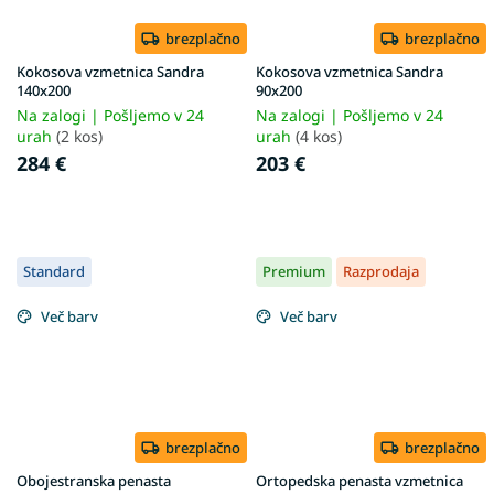
brezplačno
brezplačno
Kokosova vzmetnica Sandra
Kokosova vzmetnica Sandra
140x200
90x200
Na zalogi | Pošljemo v 24
Na zalogi | Pošljemo v 24
urah
(2 kos)
urah
(4 kos)
284 €
203 €
Standard
Premium
Razprodaja
Več barv
Več barv
brezplačno
brezplačno
Obojestranska penasta
Ortopedska penasta vzmetnica