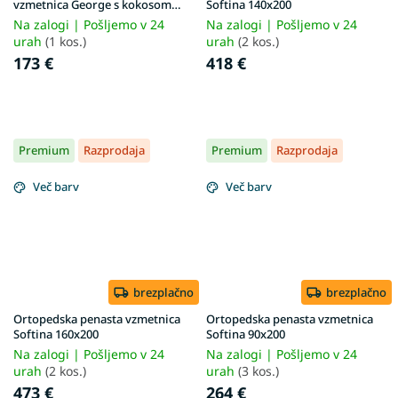
vzmetnica George s kokosom
Softina 140x200
160x200 cm
Na zalogi | Pošljemo v 24
Na zalogi | Pošljemo v 24
urah
(1 kos.)
urah
(2 kos.)
173 €
418 €
Premium
Razprodaja
Premium
Razprodaja
Več barv
Več barv
brezplačno
brezplačno
Ortopedska penasta vzmetnica
Ortopedska penasta vzmetnica
Softina 160x200
Softina 90x200
Na zalogi | Pošljemo v 24
Na zalogi | Pošljemo v 24
urah
(2 kos.)
urah
(3 kos.)
473 €
264 €