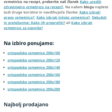
vzmetnico na recept, preberite naš članek
Kako urediti
zdravstveno vzmetnico na recept?
.
Na našem
blogu
najdete
tudi druge koristne in navdihujoče članke:
Kako izbrati
pravo vzmetnico?
,
Kako izbrati trdoto vzmetnice?
,
Dekubiti
in preležanine: Kako jih preprečiti?
ali
Kako izbrati
vzmetnico za starejše?
Na izbiro ponujamo:
ortopedske vzmetnice 200x100
ortopedske vzmetnice 200x120
ortopedske vzmetnice 200x140
ortopedske vzmetnice 200x160
ortopedske vzmetnice 200x180
ortopedske vzmetnice 200x200
Najbolj prodajano