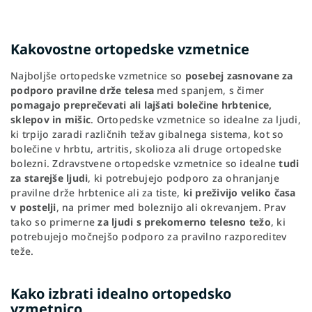
Kakovostne ortopedske vzmetnice
Najboljše ortopedske vzmetnice so
posebej zasnovane za
podporo pravilne drže telesa
med spanjem, s čimer
pomagajo preprečevati ali lajšati bolečine hrbtenice,
sklepov in mišic
. Ortopedske vzmetnice so idealne za ljudi,
ki trpijo zaradi različnih težav gibalnega sistema, kot so
bolečine v hrbtu, artritis, skolioza ali druge ortopedske
bolezni. Zdravstvene ortopedske vzmetnice so idealne
tudi
za starejše ljudi
, ki potrebujejo podporo za ohranjanje
pravilne drže hrbtenice ali za tiste,
ki preživijo veliko časa
v postelji
, na primer med boleznijo ali okrevanjem. Prav
tako so primerne
za ljudi s prekomerno telesno težo
, ki
potrebujejo močnejšo podporo za pravilno razporeditev
teže.
Kako izbrati idealno ortopedsko
vzmetnico