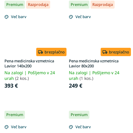
Premium
Razprodaja
Premium
Razprodaja
Več barv
Več barv
brezplačno
brezplačno
Pena medicinska vzmetnica
Pena medicinska vzmetnica
Lavior 140x200
Lavior 80x200
Na zalogi | Pošljemo v 24
Na zalogi | Pošljemo v 24
urah
(2 kos.)
urah
(1 kos.)
393 €
249 €
Premium
Premium
Več barv
Več barv