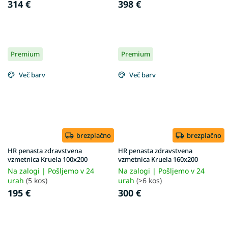
314 €
398 €
Premium
Premium
Več barv
Več barv
brezplačno
brezplačno
HR penasta zdravstvena
HR penasta zdravstvena
vzmetnica Kruela 100x200
vzmetnica Kruela 160x200
Na zalogi | Pošljemo v 24
Na zalogi | Pošljemo v 24
urah
(5 kos)
urah
(>6 kos)
195 €
300 €