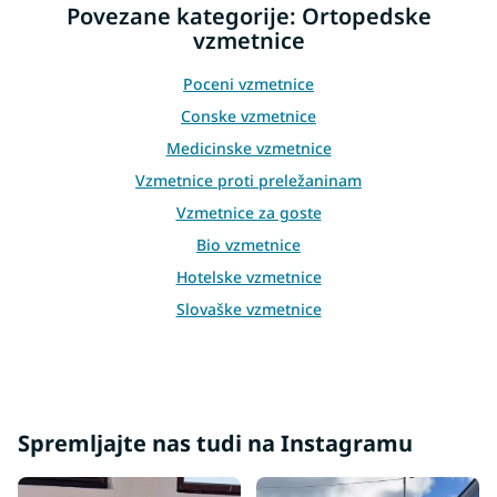
Povezane kategorije: Ortopedske
o
n
vzmetnice
t
r
Poceni vzmetnice
o
Conske vzmetnice
l
s
Medicinske vzmetnice
Vzmetnice proti preležaninam
Vzmetnice za goste
Bio vzmetnice
Hotelske vzmetnice
Slovaške vzmetnice
Retro vzmetnice
Vzmetnice za dodatno posteljo
Talne vzmetnice
Najbolje prodajane vzmetnice
Spremljajte nas tudi na Instagramu
Dvostranske vzmetnice