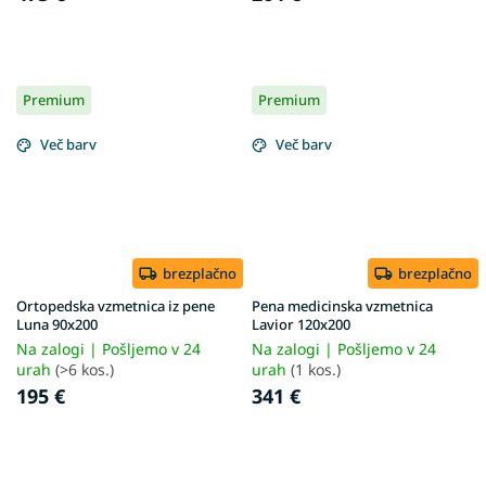
Premium
Premium
Več barv
Več barv
brezplačno
brezplačno
Ortopedska vzmetnica iz pene
Pena medicinska vzmetnica
Luna 90x200
Lavior 120x200
Na zalogi | Pošljemo v 24
Na zalogi | Pošljemo v 24
urah
(>6 kos.)
urah
(1 kos.)
195 €
341 €