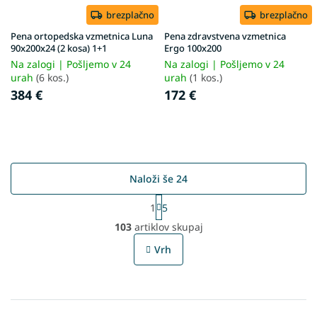
brezplačno
brezplačno
Pena ortopedska vzmetnica Luna
Pena zdravstvena vzmetnica
90x200x24 (2 kosa) 1+1
Ergo 100x200
Na zalogi | Pošljemo v 24
Na zalogi | Pošljemo v 24
urah
(6 kos.)
urah
(1 kos.)
384 €
172 €
Naloži še 24
P
1
5
a
L
g
103
artiklov skupaj
i
i
s
n
Vrh
t
a
t
i
i
n
o
g
n
c