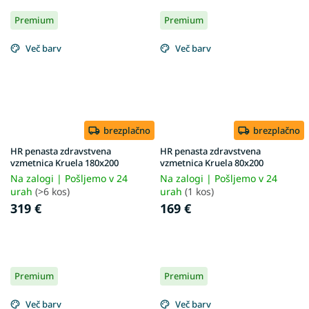
Premium
Premium
Več barv
Več barv
brezplačno
brezplačno
HR penasta zdravstvena
HR penasta zdravstvena
vzmetnica Kruela 180x200
vzmetnica Kruela 80x200
Na zalogi | Pošljemo v 24
Na zalogi | Pošljemo v 24
urah
(>6 kos)
urah
(1 kos)
319 €
169 €
Premium
Premium
Več barv
Več barv