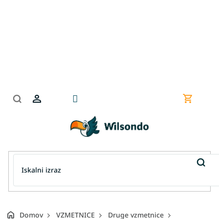
Preskoči
na
vsebino
Nakupov
košarica
Domov
VZMETNICE
Druge vzmetnice