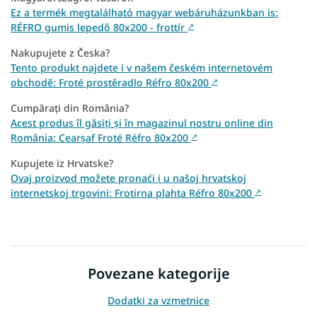
Ez a termék megtalálható magyar webáruházunkban is:
RÉFRO gumis lepedő 80x200 - frottír
↗
Nakupujete z Česka?
Tento produkt najdete i v našem českém internetovém
obchodě: Froté prostěradlo Réfro 80x200
↗
Cumpărați din România?
Acest produs îl găsiți și în magazinul nostru online din
România: Cearșaf Froté Réfro 80x200
↗
Kupujete iz Hrvatske?
Ovaj proizvod možete pronaći i u našoj hrvatskoj
internetskoj trgovini: Frotirna plahta Réfro 80x200
↗
Povezane kategorije
Dodatki za vzmetnice