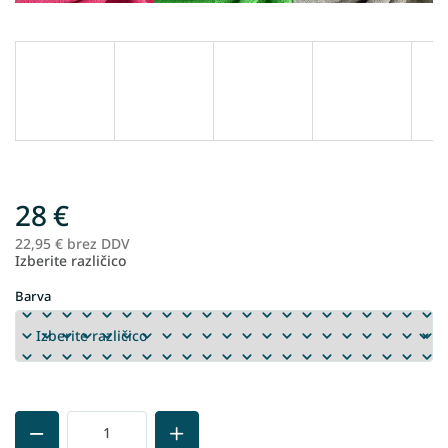
28 €
22,95 € brez DDV
Me
Izberite različico
ce
Barva