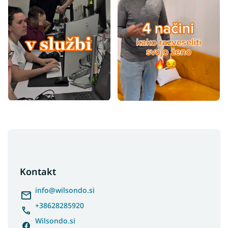
F
o
o
t
Kontakt
e
r
info
@
wilsondo.si
+38628285920
Wilsondo.si