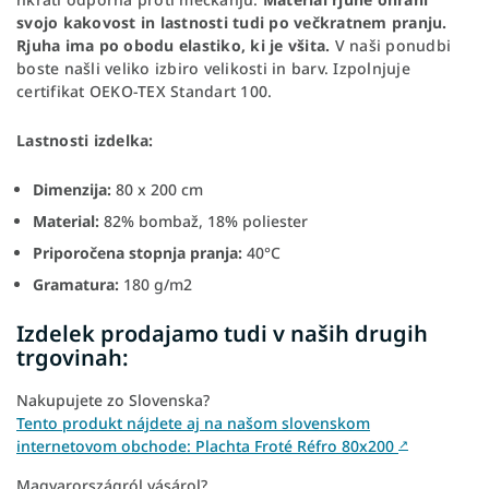
svojo kakovost
in lastnosti
tudi po večkratnem pranju.
Rjuha ima po obodu elastiko,
ki je všita.
V naši ponudbi
boste našli veliko izbiro velikosti in barv. Izpolnjuje
certifikat OEKO-TEX Standart 100.
Lastnosti izdelka:
Dimenzija:
80 x 200 cm
Material:
82% bombaž, 18% poliester
Priporočena stopnja pranja:
40°C
Gramatura:
180 g/m2
Izdelek prodajamo tudi v naših drugih
trgovinah:
Nakupujete zo Slovenska?
Tento produkt nájdete aj na našom slovenskom
internetovom obchode: Plachta Froté Réfro 80x200
↗
Magyarországról vásárol?