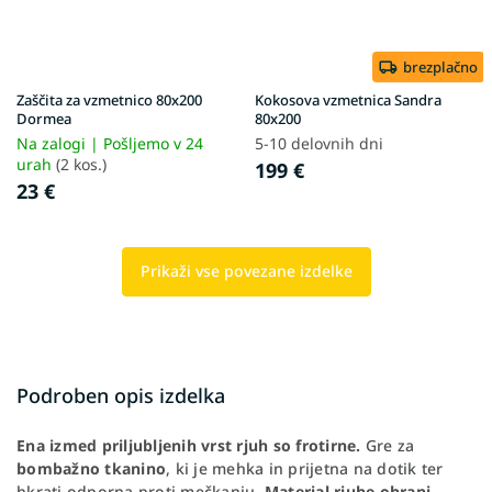
brezplačno
Zaščita za vzmetnico 80x200
Kokosova vzmetnica Sandra
Dormea
80x200
Na zalogi | Pošljemo v 24
5-10 delovnih dni
urah
(2 kos.)
199 €
23 €
Prikaži vse povezane izdelke
Podroben opis izdelka
Ena izmed priljubljenih vrst rjuh so frotirne.
Gre za
bombažno tkanino
, ki je mehka in prijetna na dotik ter
hkrati odporna proti mečkanju.
Material rjuhe ohrani