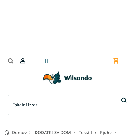
Preskoči
na
vsebino
Nakupov
košarica
Domov
DODATKI ZA DOM
Tekstil
Rjuhe