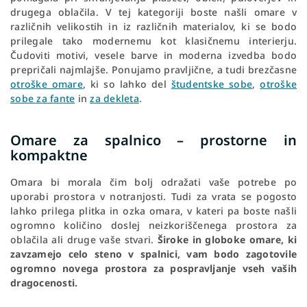
drugega oblačila. V tej kategoriji boste našli omare v
različnih velikostih in iz različnih materialov, ki se bodo
prilegale tako modernemu kot klasičnemu interierju.
Čudoviti motivi, vesele barve in moderna izvedba bodo
prepričali najmlajše. Ponujamo pravljične, a tudi brezčasne
otroške omare
, ki so lahko del
študentske sobe
,
otroške
sobe za fante
in
za dekleta
.
Omare za spalnico – prostorne in
kompaktne
Omara bi morala čim bolj odražati vaše potrebe po
uporabi prostora v notranjosti. Tudi za vrata se pogosto
lahko prilega plitka in ozka omara, v kateri pa boste našli
ogromno količino doslej neizkoriščenega prostora za
oblačila ali druge vaše stvari.
Široke in globoke omare, ki
zavzamejo celo steno v spalnici, vam bodo zagotovile
ogromno novega prostora za pospravljanje vseh vaših
dragocenosti.