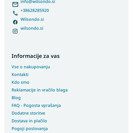
r
info
@
wilsondo.si
+38628285920
Wilsondo.si
wilsondo.si
Informacije za vas
Vse o nakupovanju
Kontakti
Kdo smo
Reklamacije in vračilo blaga
Blog
FAQ - Pogosta vprašanja
Dodatne storitve
Dostava in plačilo
Pogoji poslovanja