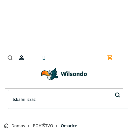
Preskoči
na
vsebino
Nakupov
košarica
Domov
POHIŠTVO
Omarice