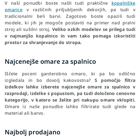
V naši ponudbi boste našli tudi praktične
kopalniške
omarice
v različnih priljubljenih dekorjih, pa tudi v
tradicionalni beli barvi. Zagotovo boste opazili tudi
modele, ki jih je mogoče postaviti na primer nad pralni
stroj ali sušilni stroj.
Veliko ozkih modelov se prilega tudi
v najmanjšo kopalnico in vam tako pomaga izkoristiti
prostor za shranjevanje do stropa.
Najcenejše omare za spalnico
Iščete poceni garderobno omaro, ki pa bo odlično
izgledala in bo dovolj kakovostna?
S pomočjo filtra
izdelkov lahko izberete najcenejše omare za spalnico v
razprodaji, izdelke s popustom, pa tudi določeno cenovno
kategorijo, v katero se želite pri nakupu omare vklopiti.
Omare iz naše ponudbe lahko filtrirate tudi glede na
material ali barvo.
Najbolj prodajano