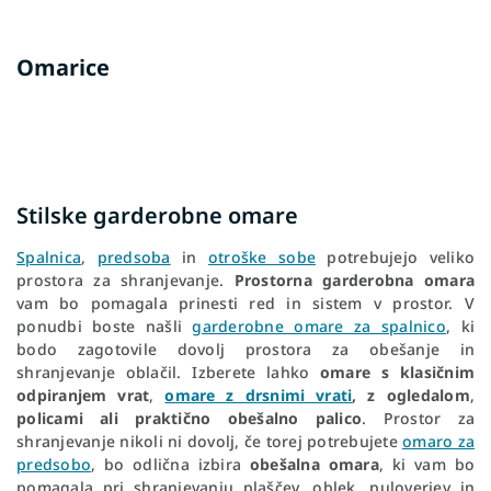
Omarice
Stilske garderobne omare
Spalnica
,
predsoba
in
otroške sobe
potrebujejo veliko
prostora za shranjevanje.
Prostorna garderobna omara
vam bo pomagala prinesti red in sistem v prostor. V
ponudbi boste našli
garderobne omare za spalnico
, ki
bodo zagotovile dovolj prostora za obešanje in
shranjevanje oblačil. Izberete lahko
omare s klasičnim
odpiranjem vrat
,
omare z drsnimi vrati
,
z ogledalom
,
policami ali praktično obešalno palico
. Prostor za
shranjevanje nikoli ni dovolj, če torej potrebujete
omaro za
predsobo
, bo odlična izbira
obešalna omara
, ki vam bo
pomagala pri shranjevanju plaščev, oblek, puloverjev in