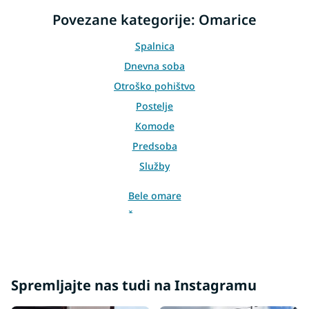
i
Povezane kategorije: Omarice
n
g
Spalnica
c
o
Dnevna soba
n
Otroško pohištvo
t
r
Postelje
o
Komode
l
s
Predsoba
Služby
Bele omare
Črne omare
Omarice barva hrast
Omare hrast sonoma
Obešalne omare
Spremljajte nas tudi na Instagramu
Polične omare