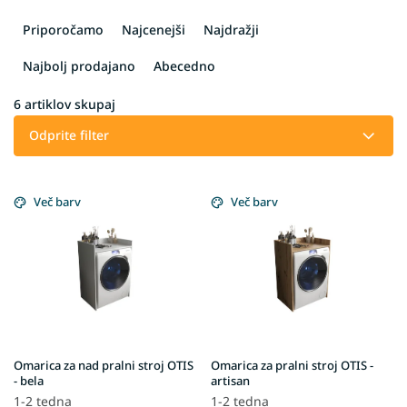
R
a
Priporočamo
Najcenejši
Najdražji
z
v
Najbolj prodajano
Abecedno
r
š
6
artiklov skupaj
č
Odprite filter
a
n
L
j
i
Več barv
Več barv
e
s
i
t
z
o
d
f
e
p
l
r
k
o
o
d
v
Omarica za nad pralni stroj OTIS
Omarica za pralni stroj OTIS -
u
- bela
artisan
c
1-2 tedna
1-2 tedna