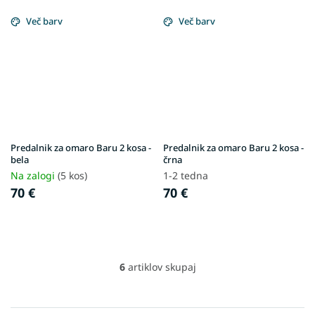
Več barv
Več barv
Predalnik za omaro Baru 2 kosa -
Predalnik za omaro Baru 2 kosa -
bela
črna
Na zalogi
(5 kos)
1-2 tedna
70 €
70 €
6
artiklov skupaj
L
i
s
t