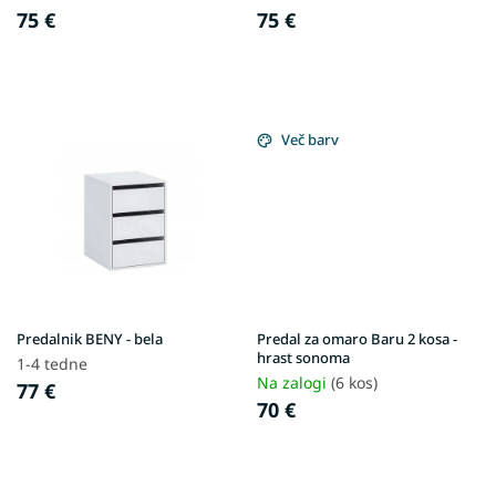
t
75 €
75 €
s
Več barv
Predalnik BENY - bela
Predal za omaro Baru 2 kosa -
hrast sonoma
1-4 tedne
Na zalogi
(6 kos)
77 €
70 €