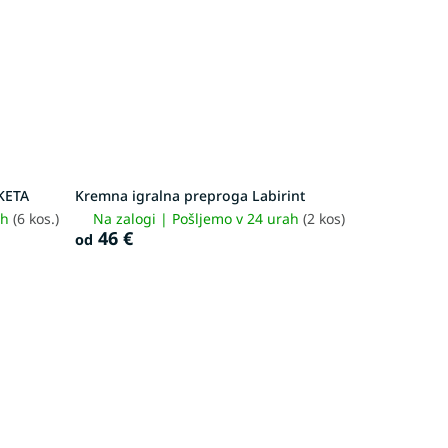
AKETA
Kremna igralna preproga Labirint
ah
(6 kos.)
Na zalogi | Pošljemo v 24 urah
(2 kos)
46 €
od