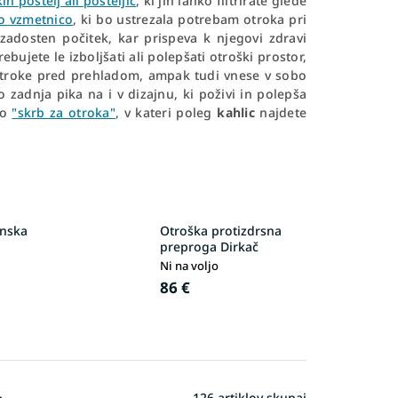
ih postelj ali posteljic
, ki jih lahko filtrirate glede
o vzmetnico
, ki bo ustrezala potrebam otroka pri
zadosten počitek, kar prispeva k njegovi zdravi
ebujete le izboljšati ali polepšati otroški prostor,
 otroke pred prehladom, ampak tudi vnese v sobo
o zadnja pika na i v dizajnu, ki poživi in polepša
jo
"skrb za otroka"
, v kateri poleg
kahlic
najdete
nska
Otroška protizdrsna
preproga Dirkač
Ni na voljo
86 €
126
artiklov skupaj