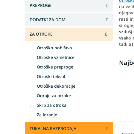
otrošk
PREPROGE
na veli
njegov
rasti i
DODATKI ZA DOM
si ogl
vzdušj
ZA OTROKE
vsako 
tudi
ot
Otroško pohištvo
Otroške vzmetnice
Najb
Otroške preproge
Otroški tekstil
Otroške dekoracije
Ograje za otroke
Skrb za otroka
Za igranje
R
TUKALNA RAZPRODAJA
a