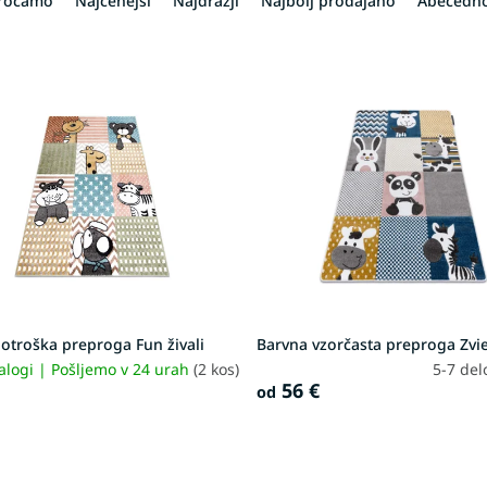
oročamo
Najcenejši
Najdražji
Najbolj prodajano
Abecedn
otroška preproga Fun živali
Barvna vzorčasta preproga Zvi
alogi | Pošljemo v 24 urah
(2 kos)
5-7 del
56 €
od