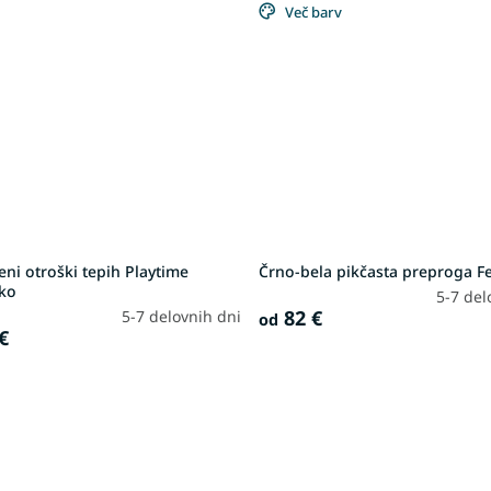
Več barv
eni otroški tepih Playtime
Črno-bela pikčasta preproga F
ko
5-7 del
82 €
5-7 delovnih dni
od
€