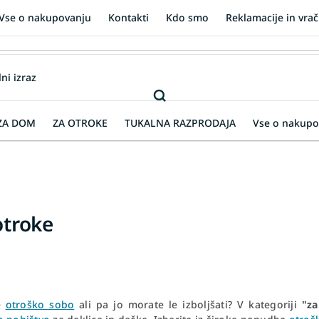
Vse o nakupovanju
Kontakti
Kdo smo
Reklamacije in vrač
ZA DOM
ZA OTROKE
TUKALNA RAZPRODAJA
Vse o nakupo
otroke
e
otroško sobo
ali pa jo morate le izboljšati? V kategoriji
"za