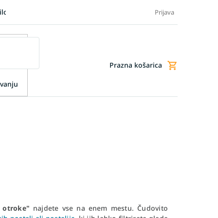
ilo blaga
Blog
FAQ - Pogosta vprašanja
Dodatne storitve
Prijava
Prazna košarica
Nakupovalna
košarica
vanju
 otroke"
najdete vse na enem mestu. Čudovito