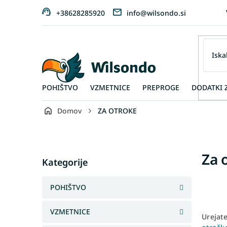
Preskoči
+38628285920
info@wilsondo.si
na
vsebino
POHIŠTVO
VZMETNICE
PREPROGE
DODATKI 
Domov
ZA OTROKE
S
i
d
Skip
Za 
e
Kategorije
categories
b
a
POHIŠTVO
r
VZMETNICE
Urejat