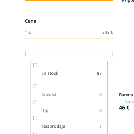
Prip
z
v
L
r
Cena
i
š
s
č
1
€
243
€
t
a
o
n
f
j
p
e
r
i
o
z
In stock
87
d
d
u
e
c
l
Novost
0
Barvna 
t
k
Na z
s
o
46 €
v
Tip
0
Razprodaja
7