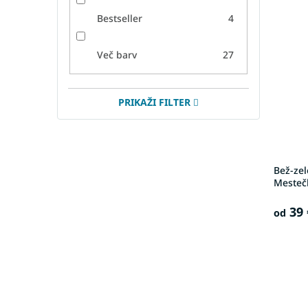
Bestseller
4
Več barv
27
PRIKAŽI FILTER
Bež-zel
Mesteč
39 
od