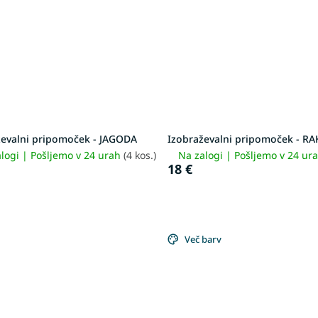
ževalni pripomoček - JAGODA
Izobraževalni pripomoček - R
logi | Pošljemo v 24 urah
(4 kos.)
Na zalogi | Pošljemo v 24 ur
18 €
Več barv