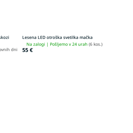
skozi
Lesena LED otroška svetilka mačka
Na zalogi | Pošljemo v 24 urah
(6 kos.)
55 €
ovnih dni