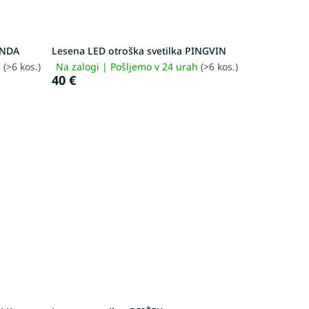
ANDA
Lesena LED otroška svetilka PINGVIN
h
(>6 kos.)
Na zalogi | Pošljemo v 24 urah
(>6 kos.)
40 €