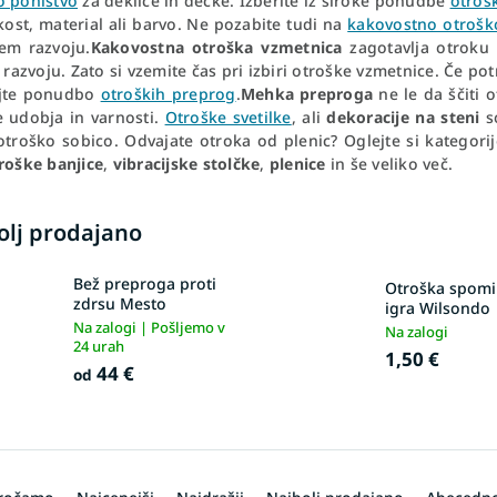
o pohištvo
za deklice in dečke. Izberite iz široke ponudbe
otrošk
kost, material ali barvo. Ne pozabite tudi na
kakovostno otrošk
em razvoju.
Kakovostna otroška vzmetnica
zagotavlja otroku 
n razvoju. Zato si vzemite čas pri izbiri otroške vzmetnice. Če potr
ejte ponudbo
otroških preprog
.
Mehka preproga
ne le da ščiti
e udobja in varnosti.
Otroške svetilke
, ali
dekoracije na steni
s
otroško sobico. Odvajate otroka od plenic? Oglejte si kategori
roške banjice
,
vibracijske stolčke
,
plenice
in še veliko več.
olj prodajano
Bež preproga proti
Otroška spomi
zdrsu Mesto
igra Wilsondo
Na zalogi | Pošljemo v
Na zalogi
24 urah
1,50 €
44 €
od