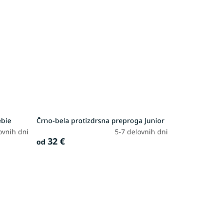
ebie
Črno-bela protizdrsna preproga Junior
ovnih dni
5-7 delovnih dni
32 €
od