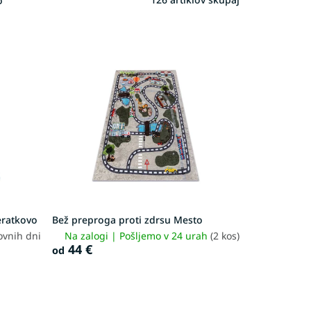
o
eratkovo
Bež preproga proti zdrsu Mesto
ovnih dni
Na zalogi | Pošljemo v 24 urah
(2 kos)
44 €
od