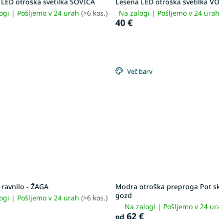
 LED otroška svetilka SOVICA
Lesena LED otroška svetilka V
ogi | Pošljemo v 24 urah
(>6 kos.)
Na zalogi | Pošljemo v 24 ura
40 €
Več barv
ravnilo - ŽAGA
Modra otroška preproga Pot s
gozd
ogi | Pošljemo v 24 urah
(>6 kos.)
Na zalogi | Pošljemo v 24 u
62 €
od