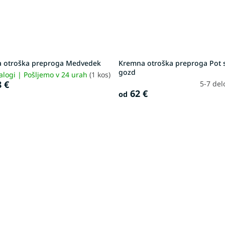
 otroška preproga Medvedek
Kremna otroška preproga Pot 
gozd
alogi | Pošljemo v 24 urah
(1 kos)
 €
5-7 del
62 €
od