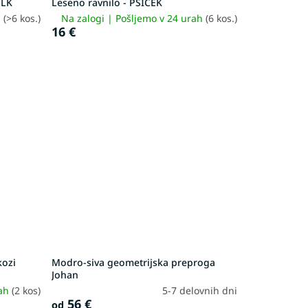
OLK
Leseno ravnilo - PSIČEK
h
(>6 kos.)
Na zalogi | Pošljemo v 24 urah
(6 kos.)
16 €
kozi
Modro-siva geometrijska preproga
Johan
rah
(2 kos)
5-7 delovnih dni
56 €
od