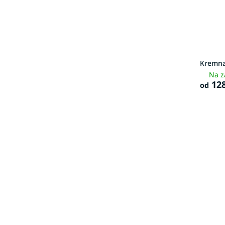
Kremna
Na z
128
od