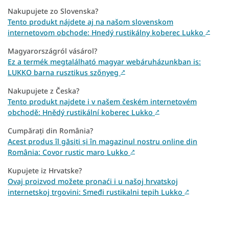
Nakupujete zo Slovenska?
Tento produkt nájdete aj na našom slovenskom
internetovom obchode: Hnedý rustikálny koberec Lukko
↗
Magyarországról vásárol?
Ez a termék megtalálható magyar webáruházunkban is:
LUKKO barna rusztikus szőnyeg
↗
Nakupujete z Česka?
Tento produkt najdete i v našem českém internetovém
obchodě: Hnědý rustikální koberec Lukko
↗
Cumpărați din România?
Acest produs îl găsiți și în magazinul nostru online din
România: Covor rustic maro Lukko
↗
Kupujete iz Hrvatske?
Ovaj proizvod možete pronaći i u našoj hrvatskoj
internetskoj trgovini: Smeđi rustikalni tepih Lukko
↗