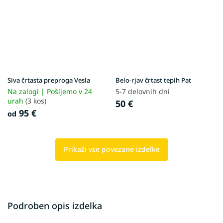
Siva črtasta preproga Vesla
Belo-rjav črtast tepih Pat
Na zalogi | Pošljemo v 24
5-7 delovnih dni
urah
(3 kos)
50 €
95 €
od
Prikaži vse povezane izdelke
Podroben opis izdelka