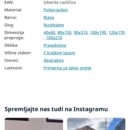
EAN
:
Izberite različico
Material
:
Polipropilen
Preproge 180x250
Barva
:
Rjava
Preproge 250x350
Slog
:
Rustikalen
Dimenzija
40x60
,
80x150
,
90x310
,
100x190
,
120x170
preproge
:
,
150x210
Oblika
:
Pravokotna
Višina vlaken
:
S kratkim lasom
Vzorec
:
Abstraktni
Lastnost
:
Primerna za talno gretje
Spremljajte nas tudi na Instagramu