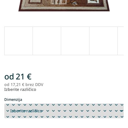
od
21 €
od
17,21 €
brez DDV
Me
Izberite različico
ce
Dimenzija