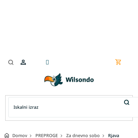
Preskoči
na
vsebino
Nakupov
košarica
Domov
PREPROGE
Za dnevno sobo
Rjava