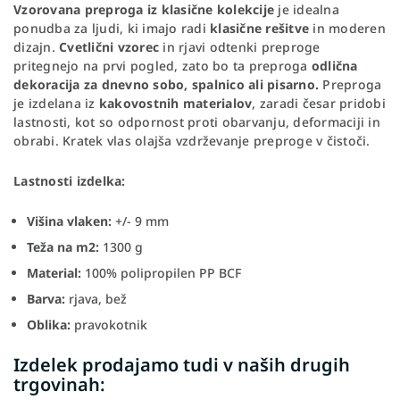
Vzorovana preproga iz klasične kolekcije
je idealna
ponudba za ljudi, ki imajo radi
klasične rešitve
in moderen
dizajn.
Cvetlični vzorec
in rjavi odtenki preproge
pritegnejo na prvi pogled, zato bo ta preproga
odlična
dekoracija za dnevno sobo, spalnico ali pisarno.
Preproga
je izdelana iz
kakovostnih materialov
, zaradi česar pridobi
lastnosti, kot so odpornost proti obarvanju, deformaciji in
obrabi. Kratek vlas olajša vzdrževanje preproge v čistoči.
Lastnosti izdelka:
Višina vlaken:
+/- 9 mm
Teža na m2:
1300 g
Material:
100% polipropilen PP BCF
Barva:
rjava, bež
Oblika:
pravokotnik
Izdelek prodajamo tudi v naših drugih
trgovinah: