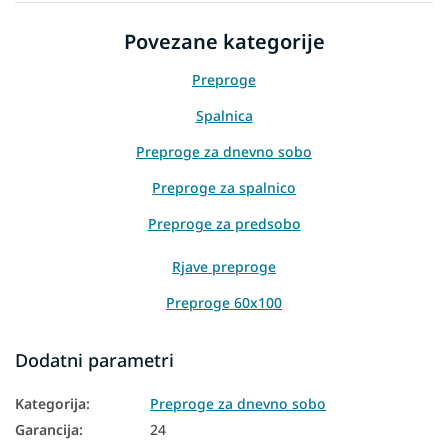
Povezane kategorije
Preproge
Spalnica
Preproge za dnevno sobo
Preproge za spalnico
Preproge za predsobo
Rjave preproge
Preproge 60x100
Preproge 80x150
Dodatni parametri
Preproge 120x170
Kategorija
:
Preproge za dnevno sobo
Preproge 200x300
Garancija
:
24
Preproge 300x400