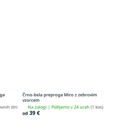
oga
Črno-bela preproga Miro z zebrovim
vzorcem
ovnih dni
Na zalogi | Pošljemo v 24 urah
(1 kos)
39 €
od