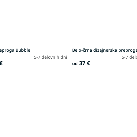
reproga Bubble
Belo-črna dizajnerska preprog
5-7 delovnih dni
5-7 del
€
37 €
od