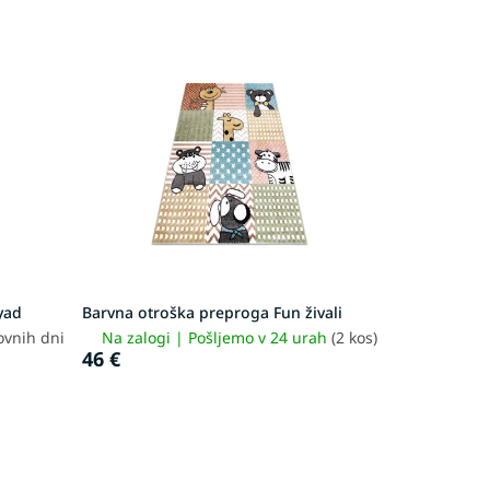
yad
Barvna otroška preproga Fun živali
ovnih dni
Na zalogi | Pošljemo v 24 urah
(2 kos)
46 €