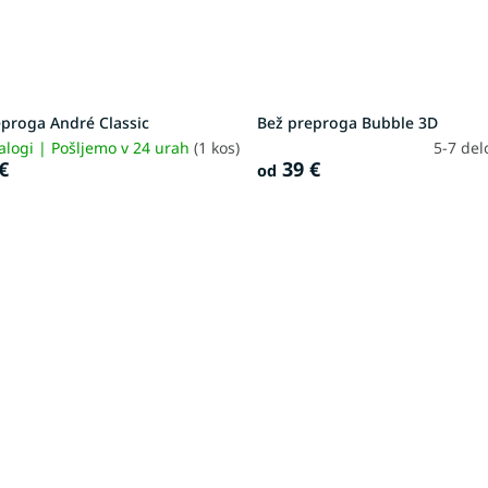
eproga André Classic
Bež preproga Bubble 3D
alogi | Pošljemo v 24 urah
(1 kos)
5-7 del
€
39 €
od