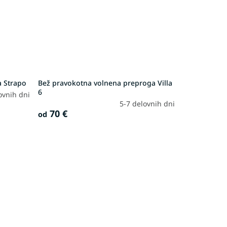
a Strapo
Bež pravokotna volnena preproga Villa
6
ovnih dni
5-7 delovnih dni
70 €
od