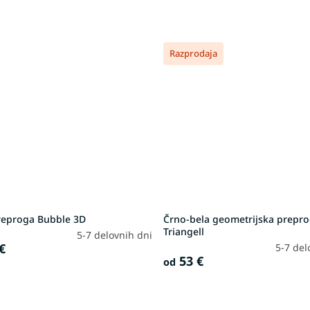
Razprodaja
reproga Bubble 3D
Črno-bela geometrijska prepr
Triangell
5-7 delovnih dni
€
5-7 del
53 €
od