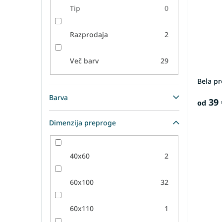
Tip
0
Razprodaja
2
Več barv
29
Bela p
Barva
39 
od
Dimenzija preproge
40x60
2
60x100
32
60x110
1