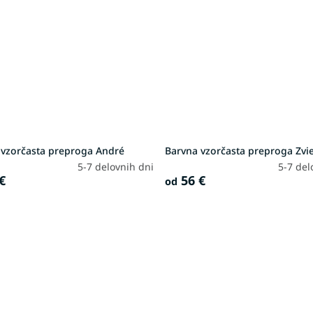
 vzorčasta preproga André
Barvna vzorčasta preproga Zvi
5-7 delovnih dni
5-7 del
€
56 €
od