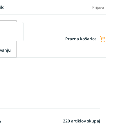
ilo blaga
Blog
FAQ - Pogosta vprašanja
Dodatne storitve
Prijava
Prazna košarica
Nakupovalna
košarica
vanju
220
artiklov skupaj
o