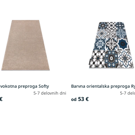
avokotna preproga Softy
Barvna orientalska preproga R
5-7 delovnih dni
5-7 del
€
53 €
od