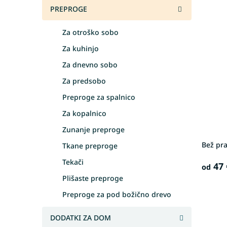
v
PREPROGE
L
r
i
š
Za otroško sobo
s
č
t
a
Za kuhinjo
o
n
Za dnevno sobo
f
j
Za predsobo
p
e
r
i
Preproge za spalnico
o
z
Za kopalnico
d
d
u
e
Zunanje preproge
c
l
Bež pr
Tkane preproge
t
k
s
o
Tekači
47 
od
v
Plišaste preproge
Preproge za pod božično drevo
DODATKI ZA DOM