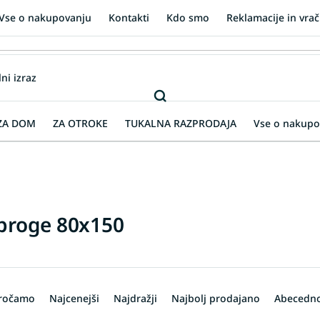
Vse o nakupovanju
Kontakti
Kdo smo
Reklamacije in vrač
ZA DOM
ZA OTROKE
TUKALNA RAZPRODAJA
Vse o nakupo
proge 80x150
oročamo
Najcenejši
Najdražji
Najbolj prodajano
Abecedn