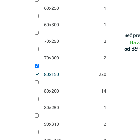
60x250
1
60x300
1
Bež pr
70x250
2
Na z
39 
od
70x300
2
80x150
220
80x200
14
80x250
1
90x310
2