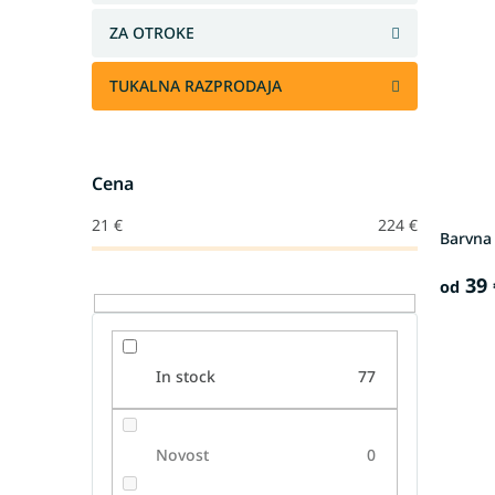
ZA OTROKE
TUKALNA RAZPRODAJA
Cena
21
€
224
€
Barvna
39 
od
In stock
77
Novost
0