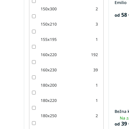
Emilio
150x300
2
58 
od
150x210
3
155x195
1
160x220
192
160x230
39
180x200
1
180x220
1
Bežna 
180x250
2
Na z
39 
od