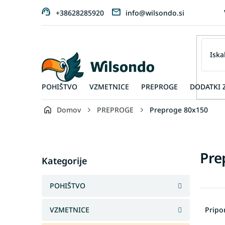
Preskoči
+38628285920
info@wilsondo.si
na
vsebino
POHIŠTVO
VZMETNICE
PREPROGE
DODATKI 
Domov
PREPROGE
Preproge 80x150
S
i
d
Skip
Pre
e
Kategorije
categories
b
a
POHIŠTVO
r
R
a
VZMETNICE
Prip
z