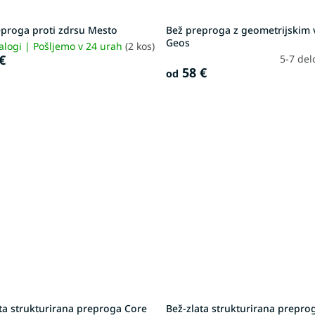
eproga proti zdrsu Mesto
Bež preproga z geometrijskim
Geos
alogi | Pošljemo v 24 urah
(2 kos)
€
5-7 del
58 €
od
ta strukturirana preproga Core
Bež-zlata strukturirana prepro