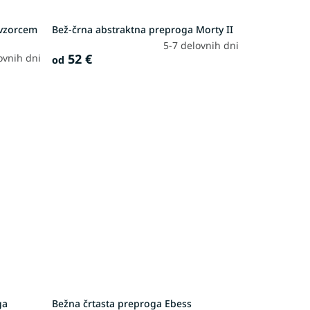
 vzorcem
Bež-črna abstraktna preproga Morty II
5-7 delovnih dni
52 €
ovnih dni
od
ga
Bežna črtasta preproga Ebess