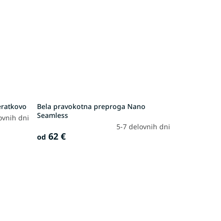
eratkovo
Bela pravokotna preproga Nano
Seamless
ovnih dni
5-7 delovnih dni
62 €
od