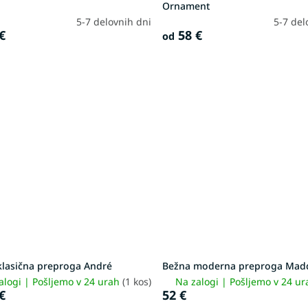
Ornament
5-7 delovnih dni
5-7 del
€
58 €
od
klasična preproga André
Bežna moderna preproga Mad
alogi | Pošljemo v 24 urah
(1 kos)
Na zalogi | Pošljemo v 24 u
€
52 €