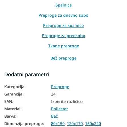
Spalnica
Preproge za dnevno sobo
Preproge za spalnico
Preproge za predsobo
Tkane preproge
Bež preproge
Preproge 80x150
Dodatni parametri
Preproge 120x170
Kategorija
:
Preproge
Preproge 160x220
Garancija
:
24
Preproge 200x290
EAN
:
Izberite različico
Material
:
Poliester
Barva
:
Bež
Dimenzija preproge
:
80x150
,
120x170
,
160x220