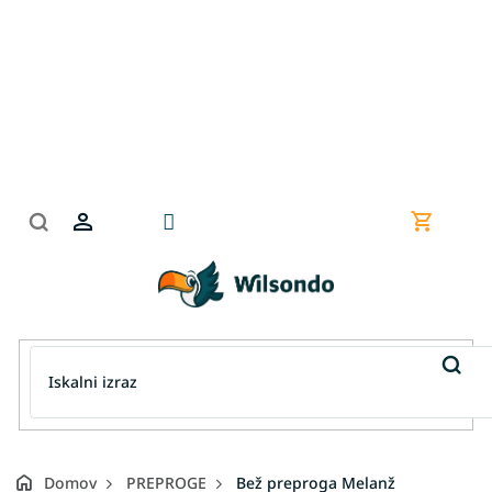
Preskoči
na
vsebino
Nakupov
košarica
Domov
PREPROGE
Bež preproga Melanž