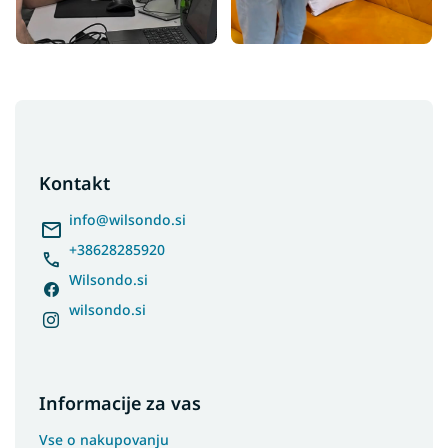
F
o
o
t
Kontakt
e
r
info
@
wilsondo.si
+38628285920
Wilsondo.si
wilsondo.si
Informacije za vas
Vse o nakupovanju