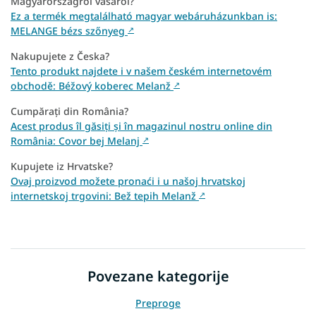
Magyarországról vásárol?
Ez a termék megtalálható magyar webáruházunkban is:
MELANGE bézs szőnyeg
↗
Nakupujete z Česka?
Tento produkt najdete i v našem českém internetovém
obchodě: Béžový koberec Melanž
↗
Cumpărați din România?
Acest produs îl găsiți și în magazinul nostru online din
România: Covor bej Melanj
↗
Kupujete iz Hrvatske?
Ovaj proizvod možete pronaći i u našoj hrvatskoj
internetskoj trgovini: Bež tepih Melanž
↗
Povezane kategorije
Preproge