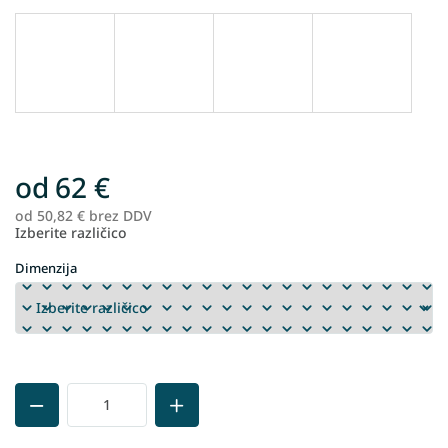
od
62 €
od
50,82 €
brez DDV
Me
Izberite različico
ce
Dimenzija