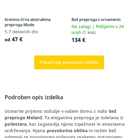
Kremno-črna abstraktna
Bež preproga z ornamenti
preproga Mode
Na zalogi | Pošljemo v 24
5-7 delovnih dni
urah
(1 kos)
47 €
134 €
od
Prikaži vse povezane izdelke
Podroben opis izdelka
Ustvarite prijetno vzdušje v vašem domu z našo
bež
preprogo Melanž
. Ta elegantna preproga je izdelana iz
poliestera
, kar zagotavlja njeno trpežnost in enostavno
vzdrževanje. Njena
pravokotna oblika
in nežen bež
odtenek se popolnoma prilegata vsakemu notranjemu