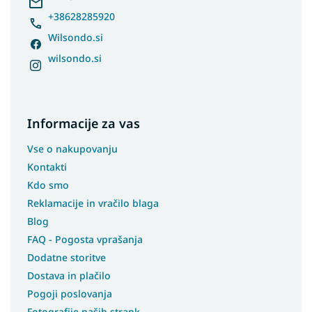
Preproge 80x400
+38628285920
Preproge 100x150
Wilsondo.si
Preproge 100x250
wilsondo.si
Preproge 100x300
Preproge 100x400
Preproge 180x250
Informacije za vas
Preproge 250x350
Vse o nakupovanju
Preproge 133x190
Kontakti
Preproge 180x200
Kdo smo
Preproge 200X200
Reklamacije in vračilo blaga
Preproge 240x305
Blog
Preproge 133x195
FAQ - Pogosta vprašanja
Preproge 240x340
Dodatne storitve
Preproge 230x340
Dostava in plačilo
Pogoji poslovanja
Preproge 400x400
Fotografije naših strank