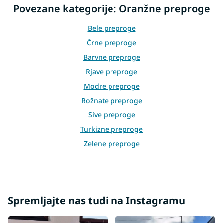
i
Povezane kategorije: Oranžne preproge
n
g
Bele preproge
c
o
Črne preproge
n
Barvne preproge
t
r
Rjave preproge
o
Modre preproge
l
s
Rožnate preproge
Sive preproge
Turkizne preproge
Zelene preproge
Rumene preproge
Rdeče preproge
Bež preproge
Spremljajte nas tudi na Instagramu
Kremne preproge
Vijolične preproge