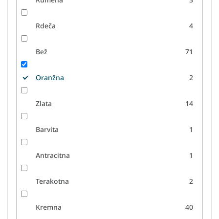
Rdeča
4
Bež
71
Oranžna
2
Zlata
14
Barvita
1
Antracitna
1
Terakotna
2
Kremna
40