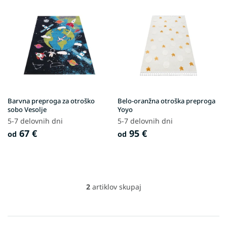
i
s
t
o
f
p
r
o
d
Barvna preproga za otroško
Belo-oranžna otroška preproga
u
sobo Vesolje
Yoyo
c
5-7 delovnih dni
5-7 delovnih dni
t
67 €
95 €
od
od
s
2
artiklov skupaj
L
i
s
t