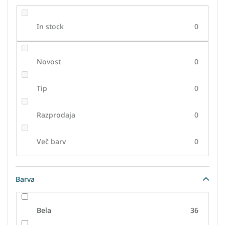
k
o
In stock
0
v
Novost
0
Tip
0
Razprodaja
0
Več barv
0
Barva
Bela
36