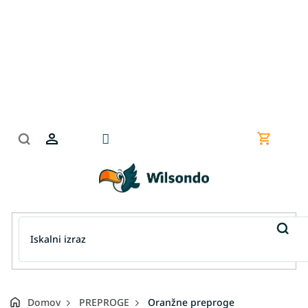
Preskoči
na
vsebino
Nakupov
košarica
Domov
PREPROGE
Oranžne preproge