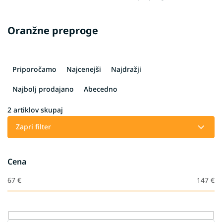
Oranžne preproge
R
a
Priporočamo
Najcenejši
Najdražji
z
v
Najbolj prodajano
Abecedno
r
š
2
artiklov skupaj
č
Zapri filter
a
n
j
Cena
e
i
67
€
147
€
z
d
e
l