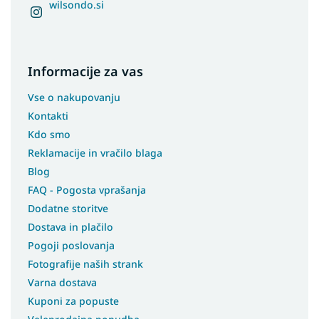
wilsondo.si
Preproge 100x300
Preproge 100x400
Preproge 180x250
Informacije za vas
Preproge 250x350
Vse o nakupovanju
Preproge 133x190
Kontakti
Preproge 180x200
Kdo smo
Preproge 200X200
Reklamacije in vračilo blaga
Preproge 240x305
Blog
Preproge 133x195
FAQ - Pogosta vprašanja
Preproge 240x340
Dodatne storitve
Preproge 230x340
Dostava in plačilo
Pogoji poslovanja
Preproge 400x400
Fotografije naših strank
Preproge 150x80
Varna dostava
Kuponi za popuste