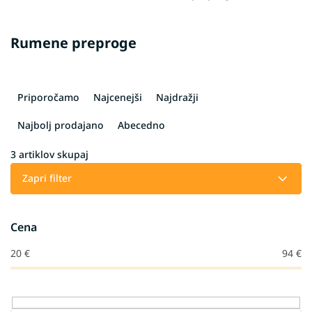
Rumene preproge
R
a
Priporočamo
Najcenejši
Najdražji
z
v
Najbolj prodajano
Abecedno
r
š
3
artiklov skupaj
č
Zapri filter
a
n
j
Cena
e
i
20
€
94
€
z
d
e
l