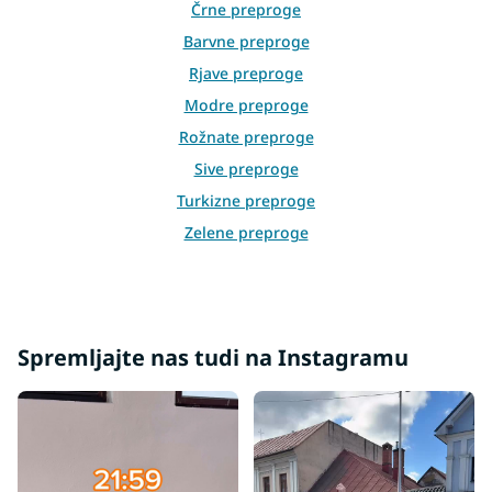
o
Črne preproge
n
Barvne preproge
t
r
Rjave preproge
o
Modre preproge
l
s
Rožnate preproge
Sive preproge
Turkizne preproge
Zelene preproge
Rdeče preproge
Bež preproge
Kremne preproge
Spremljajte nas tudi na Instagramu
Vijolične preproge
Oranžne preproge
Preproge 60x100
Preproge 60x120
Preproge 80x150