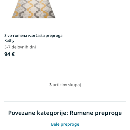
Sivo-rumena vzorčasta preproga
Kathy
5-7 delovnih dni
94 €
3
artiklov skupaj
L
i
s
t
i
Povezane kategorije: Rumene preproge
n
g
Bele preproge
c