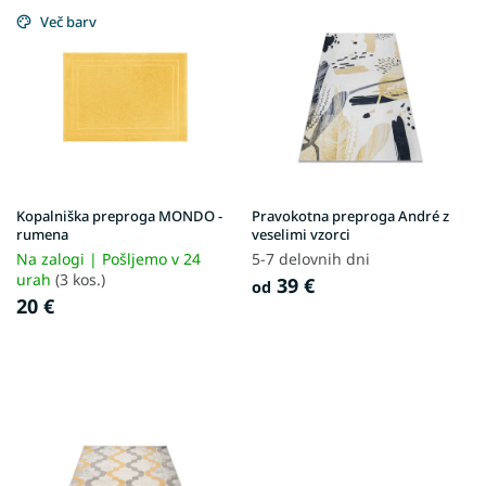
i
Več barv
s
t
o
f
p
r
o
d
Kopalniška preproga MONDO -
Pravokotna preproga André z
u
rumena
veselimi vzorci
c
Na zalogi | Pošljemo v 24
5-7 delovnih dni
t
urah
(3 kos.)
39 €
od
s
20 €