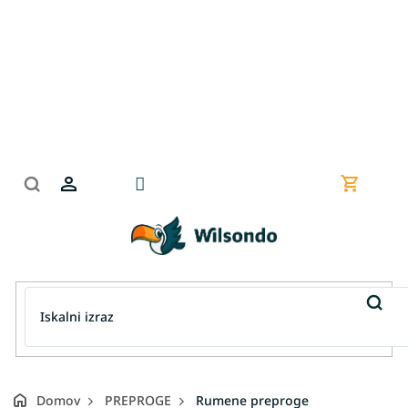
Preskoči
na
vsebino
Nakupov
košarica
Domov
PREPROGE
Rumene preproge