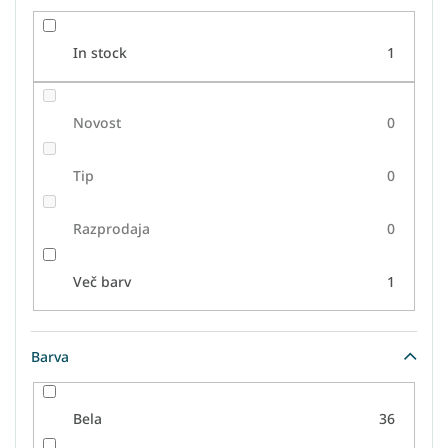
k
o
In stock
1
v
Novost
0
Tip
0
Razprodaja
0
Več barv
1
Barva
Bela
36