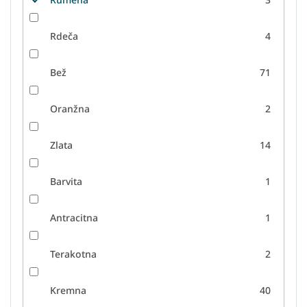
Rdeča
4
Bež
71
Oranžna
2
Zlata
14
Barvita
1
Antracitna
1
Terakotna
2
Kremna
40