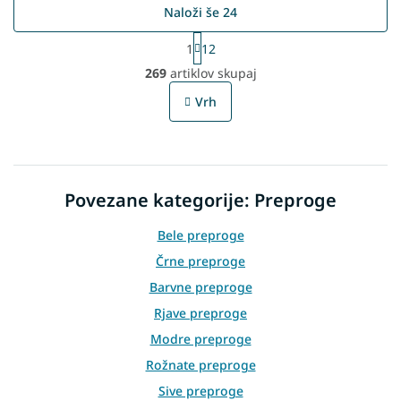
Naloži še 24
P
1
12
a
L
g
269
artiklov skupaj
i
i
s
n
Vrh
t
a
t
i
i
n
o
g
n
c
Povezane kategorije: Preproge
o
n
t
Bele preproge
r
Črne preproge
o
l
Barvne preproge
s
Rjave preproge
Modre preproge
Rožnate preproge
Sive preproge