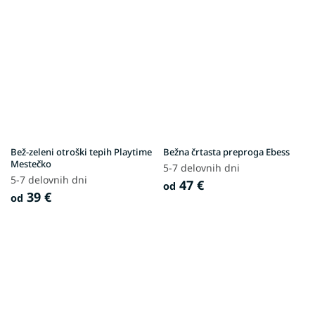
Bež-zeleni otroški tepih Playtime
Bežna črtasta preproga Ebess
Mestečko
5-7 delovnih dni
5-7 delovnih dni
47 €
od
39 €
od