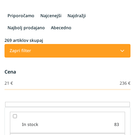
R
a
Priporočamo
Najcenejši
Najdražji
z
v
Najbolj prodajano
Abecedno
r
š
269
artiklov skupaj
č
Zapri filter
a
n
j
Cena
e
i
21
€
236
€
z
d
e
l
k
o
In stock
83
v