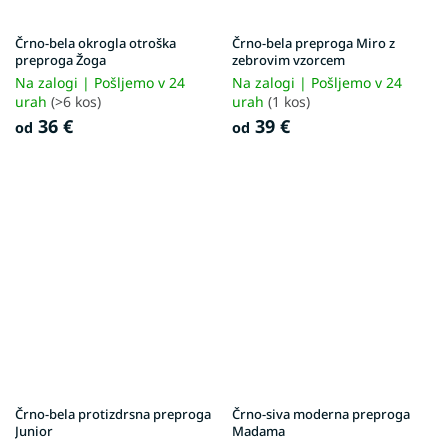
Črno-bela okrogla otroška
Črno-bela preproga Miro z
preproga Žoga
zebrovim vzorcem
Na zalogi | Pošljemo v 24
Na zalogi | Pošljemo v 24
urah
(>6 kos)
urah
(1 kos)
36 €
39 €
od
od
Črno-bela protizdrsna preproga
Črno-siva moderna preproga
Junior
Madama