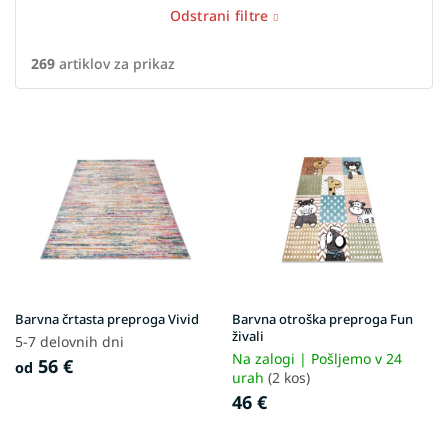
Odstrani filtre
269
artiklov za prikaz
L
i
s
t
o
f
p
r
o
d
Barvna črtasta preproga Vivid
Barvna otroška preproga Fun
u
živali
5-7 delovnih dni
c
Na zalogi | Pošljemo v 24
56 €
od
t
urah
(2 kos)
s
46 €