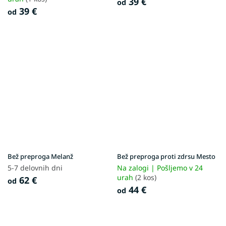
39 €
od
39 €
od
Bež preproga Melanž
Bež preproga proti zdrsu Mesto
5-7 delovnih dni
Na zalogi | Pošljemo v 24
urah
(2 kos)
62 €
od
44 €
od