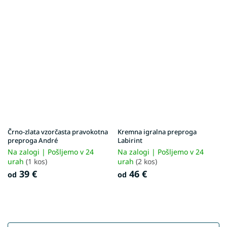
Črno-zlata vzorčasta pravokotna
Kremna igralna preproga
preproga André
Labirint
Na zalogi | Pošljemo v 24
Na zalogi | Pošljemo v 24
urah
(1 kos)
urah
(2 kos)
39 €
46 €
od
od