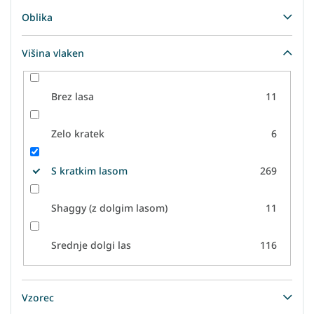
Oblika
Višina vlaken
Brez lasa
11
Zelo kratek
6
S kratkim lasom
269
Shaggy (z dolgim lasom)
11
Srednje dolgi las
116
Vzorec