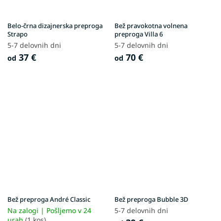
Belo-črna dizajnerska preproga
Bež pravokotna volnena
Strapo
preproga Villa 6
5-7 delovnih dni
5-7 delovnih dni
37 €
70 €
od
od
Bež preproga André Classic
Bež preproga Bubble 3D
Na zalogi | Pošljemo v 24
5-7 delovnih dni
urah
(1 kos)