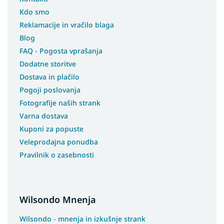
Preproge 133x190
Kdo smo
Preproge 180x200
Reklamacije in vračilo blaga
Preproge 200X200
Blog
Preproge 240x305
FAQ - Pogosta vprašanja
Preproge 133x195
Dodatne storitve
Preproge 240x340
Dostava in plačilo
Pogoji poslovanja
Preproge 230x340
Fotografije naših strank
Preproge 400x400
Varna dostava
Preproge 150x80
Kuponi za popuste
Veleprodajna ponudba
Pravilnik o zasebnosti
Wilsondo Mnenja
Wilsondo - mnenja in izkušnje strank