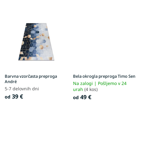
Barvna vzorčasta preproga
Bela okrogla preproga Timo Sen
André
Na zalogi | Pošljemo v 24
5-7 delovnih dni
urah
(4 kos)
39 €
49 €
od
od