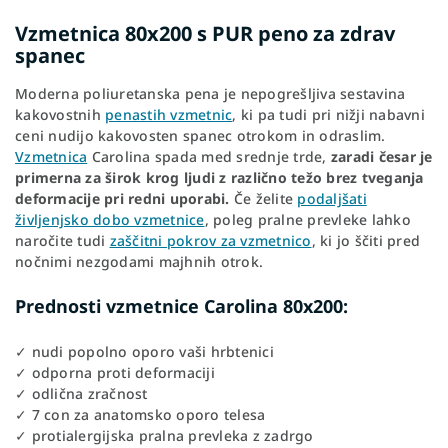
Vzmetnica 80x200 s PUR peno za zdrav
spanec
Moderna poliuretanska pena je nepogrešljiva sestavina
kakovostnih
penastih vzmetnic
, ki pa tudi pri nižji nabavni
ceni nudijo kakovosten spanec otrokom in odraslim.
Vzmetnica
Carolina spada med srednje trde,
zaradi česar je
primerna za širok krog ljudi z različno težo brez tveganja
deformacije pri redni uporabi.
Če želite
podaljšati
življenjsko dobo vzmetnice
, poleg pralne prevleke lahko
naročite tudi
zaščitni pokrov za vzmetnico
, ki jo ščiti pred
nočnimi nezgodami majhnih otrok.
Prednosti vzmetnice Carolina 80x200:
✓ nudi popolno oporo vaši hrbtenici
✓ odporna proti deformaciji
✓ odlična zračnost
✓ 7 con za anatomsko oporo telesa
✓ protialergijska pralna prevleka z zadrgo