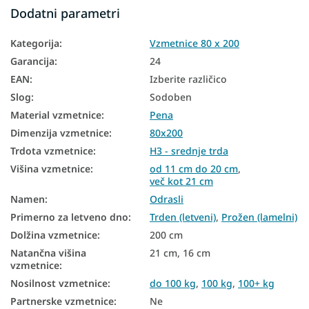
Dodatni parametri
Najbolje prodajane vzmetnice
Kategorija
:
Vzmetnice 80 x 200
Pene vzmetnice 80x200
Garancija
:
24
Poceni vzmetnice 80x200
EAN
:
Izberite različico
Slog
:
Sodoben
Vzmetnice glede na nosilnost - 100 kg
Material vzmetnice
:
Pena
Vzmetnice z nosilnostjo do 100 kg
Dimenzija vzmetnice
:
80x200
Vzmetnice z nosilnostjo 100+ kg
Trdota vzmetnice
:
H3 - srednje trda
Višina vzmetnice
:
od 11 cm do 20 cm
,
več kot 21 cm
Namen
:
Odrasli
Primerno za letveno dno
:
Trden (letveni)
,
Prožen (lamelni)
Dolžina vzmetnice
:
200 cm
Natančna višina
21 cm, 16 cm
vzmetnice
:
Nosilnost vzmetnice
:
do 100 kg
,
100 kg
,
100+ kg
Partnerske vzmetnice
:
Ne