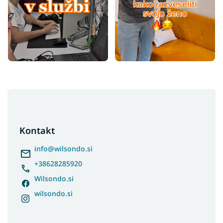
F
o
o
t
Kontakt
e
r
info
@
wilsondo.si
+38628285920
Wilsondo.si
wilsondo.si