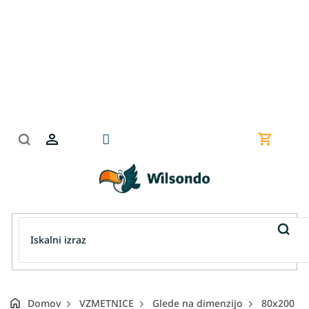
Preskoči
na
vsebino
Nakupov
košarica
Domov
VZMETNICE
Glede na dimenzijo
80x200