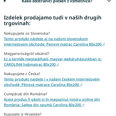
Kako odstraniti plesen z vzmetnice?
Izdelek prodajamo tudi v naših drugih
trgovinah:
Nakupujete zo Slovenska?
Tento produkt nájdete aj na našom slovenskom
internetovom obchode: Penový matrac Carolina 80x200
↗
Magyarországról vásárol?
Ez a termék megtalálható magyar webáruházunkban is:
CAROLINA habmatrac 80x200
↗
Nakupujete z Česka?
Tento produkt najdete i v našem českém internetovém
obchodě: Pěnová matrace Carolina 80x200
↗
Cumpărați din România?
Acest produs îl găsiți și în magazinul nostru online din
România: Saltea din spumă Carolina 80x200
↗
Kupujete iz Hrvatske?