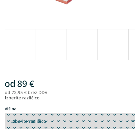
od
89 €
od
72,95 €
brez DDV
Me
Izberite različico
ce
Višina