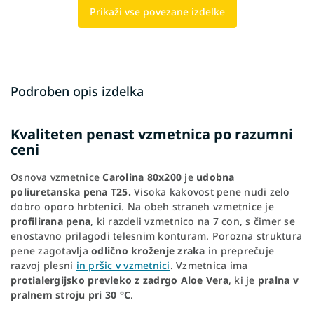
Prikaži vse povezane izdelke
Podroben opis izdelka
Kvaliteten penast vzmetnica po razumni
ceni
Osnova vzmetnice
Carolina 80x200
je
udobna
poliuretanska pena T25.
Visoka kakovost pene nudi zelo
dobro oporo hrbtenici. Na obeh straneh vzmetnice je
profilirana pena
, ki razdeli vzmetnico na 7 con, s čimer se
enostavno prilagodi telesnim konturam. Porozna struktura
pene zagotavlja
odlično kroženje zraka
in preprečuje
razvoj plesni
in pršic v vzmetnici
. Vzmetnica ima
protialergijsko prevleko z zadrgo Aloe Vera
, ki je
pralna v
pralnem stroju pri 30 °C
.