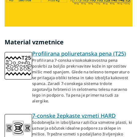
Material vzmetnice
Profilirana poliuretanska pena (T25)
Profilirana 7-conska visokokakovostna pena
poskrbi za boljšo prekrvavitev kože in sprostitev
mišic med spanjem. Glede na telesno temperaturo
se prilagaja obliki telesa in tako izboljša kakovost
spanca. Zaradi 7-conskega sistema trdote
zagotavlja hrbtenici in celotnemu telesu naravno
lego in podporo. Ta pena je primerna tudi za
alergike.
7-conske žepkaste vzmeti HARD
Sodobnejša in izboljšana različica vzmetne plasti, ki
ustvarja občutek idealne podpore za sklepe in
mišice. Trpežne vzmeti s podaljšano življenjsko