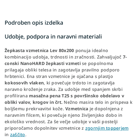
Podroben opis izdelka
Udobje, podpora in naravni materiali
Žepkasta
vzmetnica
Lev
80x200
ponuja idealno
kombinacijo udobja, trdnosti in zračnosti. Zahvaljujoč
7-
conski NanoHARD žepkasti vzmeti
se popolnoma
prilagaja obliki telesa in zagotavlja pravilno podporo
hrbtenici. Ena stran vzmetnice je ojačana s plastjo
kokosovih vlaken
, ki povečuje trdoto in zagotavlja
naravno kroženje zraka. Za udobje med spanjem skrbi
profilirana
masažna pena T25 s površinsko obdelavo v
obliki valov, krogov in črt.
Nežno masira telo in prispeva k
boljšemu prekrvavitvi kože.
Vzmetnica
je dopolnjena z
naravnim filcem, ki povečuje njeno življenjsko dobo in
ekološko vrednost. Za še večje udobje v vaši postelji
priporočamo dopolnitev vzmetnice z
zgornjim topperjem
in
zaščito
.