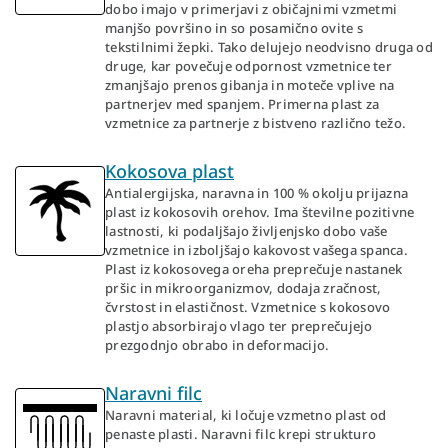
dobo imajo v primerjavi z običajnimi vzmetmi
manjšo površino in so posamično ovite s
tekstilnimi žepki. Tako delujejo neodvisno druga od
druge, kar povečuje odpornost vzmetnice ter
zmanjšajo prenos gibanja in moteče vplive na
partnerjev med spanjem. Primerna plast za
vzmetnice za partnerje z bistveno različno težo.
Kokosova plast
Antialergijska, naravna in 100 % okolju prijazna
plast iz kokosovih orehov. Ima številne pozitivne
lastnosti, ki podaljšajo življenjsko dobo vaše
vzmetnice in izboljšajo kakovost vašega spanca.
Plast iz kokosovega oreha preprečuje nastanek
pršic in mikroorganizmov, dodaja zračnost,
čvrstost in elastičnost. Vzmetnice s kokosovo
plastjo absorbirajo vlago ter preprečujejo
prezgodnjo obrabo in deformacijo.
Naravni filc
Naravni material, ki ločuje vzmetno plast od
penaste plasti. Naravni filc krepi strukturo