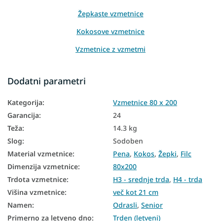
Žepkaste vzmetnice
Kokosove vzmetnice
Vzmetnice z vzmetmi
Vzmetnice glede na višino
Dodatni parametri
Vzmetnice glede na nosilnost
Kategorija
:
Vzmetnice 80 x 200
Visoke vzmetnice
Garancija
:
24
Vzmetnice PUR pena
Teža
:
14.3 kg
Bio vzmetnice
Slog
:
Sodoben
Material vzmetnice
:
Pena
,
Kokos
,
Žepki
,
Filc
Vzmetnice iz naravnih materialov
Dimenzija vzmetnice
:
80x200
Talne vzmetnice
Trdota vzmetnice
:
H3 - srednje trda
,
H4 - trda
Talne vzmetnice
Višina vzmetnice
:
več kot 21 cm
Namen
:
Odrasli
,
Senior
Dvostranske vzmetnice
Primerno za letveno dno
:
Trden (letveni)