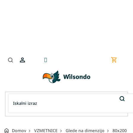
Preskoči
na
vsebino
Nakupov
košarica
Domov
VZMETNICE
Glede na dimenzijo
80x200