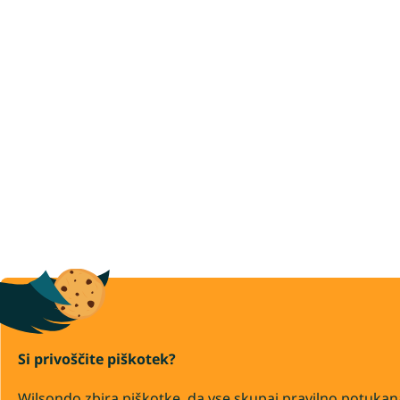
Si privoščite piškotek?
Wilsondo zbira piškotke, da vse skupaj pravilno potukan