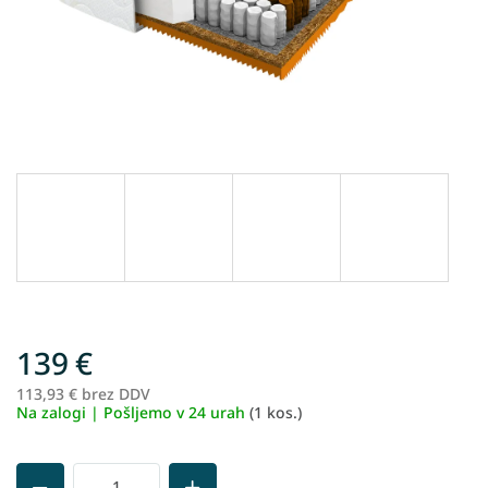
139 €
113,93 € brez DDV
Me
Na zalogi | Pošljemo v 24 urah
(1 kos.)
ce