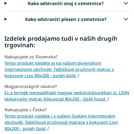
Kako odstraniti znoj s vzmetnice?
Kako odstraniti plesen z vzmetnice?
Izdelek prodajamo tudi v naših drugih
trgovinah:
Nakupujete zo Slovenska?
Tento produkt nájdete aj na našom slovenskom
internetovom obchode: Taštičkový pružinový matrac s
kokosom Lion 80x200 - poťah Gold
↗
Magyarországról vásárol?
Ez a termék megtalálható magyar webáruházunkban is: LION
táskarugós matrac kókusszal 80x200 - Gold huzat
↗
Nakupujete z Česka?
Tento produkt najdete i v našem českém internetovém
obchodě: Taštičková pružinová matrace s kokosem Lion
80x200 - potah Gold
↗