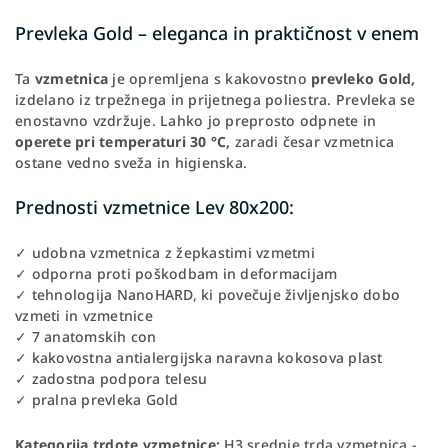
Prevleka Gold – eleganca in praktičnost v enem
Ta
vzmetnica
je opremljena s kakovostno
prevleko Gold,
izdelano iz trpežnega in prijetnega poliestra. Prevleka se
enostavno vzdržuje. Lahko jo preprosto odpnete in
operete pri temperaturi 30 °C,
zaradi česar vzmetnica
ostane vedno sveža in higienska.
Prednosti vzmetnice Lev 80x200:
✓ udobna vzmetnica z žepkastimi vzmetmi
✓ odporna proti poškodbam in deformacijam
✓ tehnologija NanoHARD, ki povečuje življenjsko dobo
vzmeti in vzmetnice
✓ 7 anatomskih con
✓ kakovostna antialergijska naravna kokosova plast
✓ zadostna podpora telesu
✓ pralna prevleka Gold
Kategorija trdote vzmetnice:
H3 srednje trda vzmetnica -