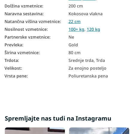
Vzmetnice glede na trdoto
Dolžina vzmetnice
:
200 cm
Naravna sestavina
:
Kokosova vlakna
Trde vzmetnice
Natančna višina vzmetnice
:
22 cm
Majhne vzmetnice
Nosilnost vzmetnice
:
100+ kg
,
120 kg
Antialergijske vzmetnice
Partnerske vzmetnice
:
Ne
Prevleka
:
Gold
Vzmetnice za starejše
Širina vzmetnice
:
80 cm
Žepkaste vzmetnice 80x200
Trdota
:
Srednje trda, Trda
Velikost
:
Za enojno posteljo
Kokosove vzmetnice 80x200
Vrsta pene
:
Poliuretanska pena
Vzmetne vzmetnice 80x200
Trdota vzmetnice H3
Trdota vzmetnice H4
Trde vzmetnice 80x200
Spremljajte nas tudi na Instagramu
Visoke vzmetnice 80x200