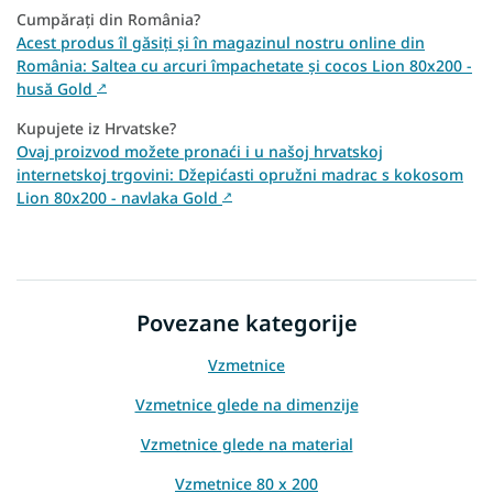
Cumpărați din România?
Acest produs îl găsiți și în magazinul nostru online din
România: Saltea cu arcuri împachetate și cocos Lion 80x200 -
husă Gold
↗
Kupujete iz Hrvatske?
Ovaj proizvod možete pronaći i u našoj hrvatskoj
internetskoj trgovini: Džepićasti opružni madrac s kokosom
Lion 80x200 - navlaka Gold
↗
Povezane kategorije
Vzmetnice
Vzmetnice glede na dimenzije
Vzmetnice glede na material
Vzmetnice 80 x 200