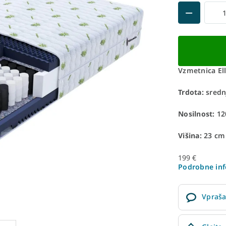
Vzmetnica Ell
Trdota:
srednj
Nosilnost:
12
Višina:
23 cm
199 €
Podrobne inf
Vpraša