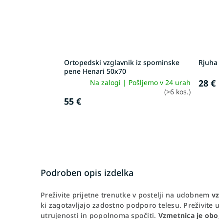
Ortopedski vzglavnik iz spominske
Rjuha
pene Henari 50x70
28 €
Na zalogi | Pošljemo v 24 urah
(>6 kos.)
55 €
Podroben opis izdelka
Preživite prijetne trenutke v postelji na udobnem
vz
ki zagotavljajo zadostno podporo telesu. Preživit
utrujenosti in popolnoma spočiti.
Vzmetnica je obo