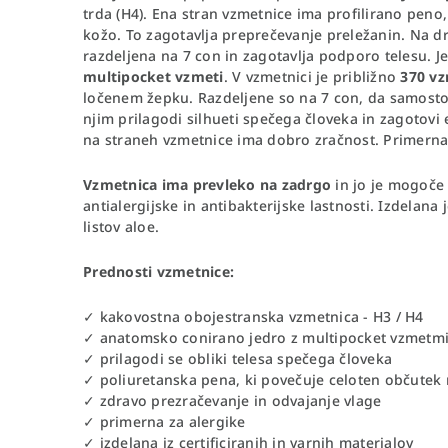
trda (H4). Ena stran vzmetnice ima profilirano peno,
kožo. To zagotavlja preprečevanje preležanin. Na dru
razdeljena na 7 con in zagotavlja podporo telesu. Je
multipocket vzmeti
. V vzmetnici je približno
370 v
ločenem žepku. Razdeljene so na 7 con, da samostoj
njim prilagodi silhueti spečega človeka in zagotov
na straneh vzmetnice ima dobro zračnost. Primerna j
Vzmetnica ima prevleko na zadrgo
in jo je mogoče
antialergijske in antibakterijske lastnosti. Izdelana 
listov aloe.
Prednosti vzmetnice:
✓ kakovostna obojestranska vzmetnica - H3 / H4
✓ anatomsko conirano jedro z multipocket vzmetmi
✓ prilagodi se obliki telesa spečega človeka
✓ poliuretanska pena, ki povečuje celoten občutek
✓ zdravo prezračevanje in odvajanje vlage
✓ primerna za alergike
✓ izdelana iz certificiranih in varnih materialov