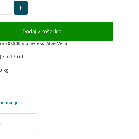
Dodaj v košarico
ie 80x200 s prevleko Aloe Vera
e trd / trd
0 kg
ormacije
j