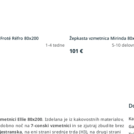
 Froté Réfro 80x200
Žepkasta vzmetnica Mirinda 80
1-4 tedne
5-10 delov
101 €
D
Ka
metnici Ellie 80x200
. Izdelana je iz kakovostnih materialov,
e udobno noč na
7-conski vzmetnici
in se zjutraj zbudite brez
Ga
jestranska
, na eni strani srednje trda (H3), na drugi strani