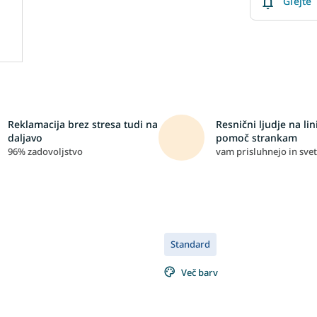
Glejte
Reklamacija brez stresa tudi na
Resnični ljudje na lini
daljavo
pomoč strankam
96% zadovoljstvo
vam prisluhnejo in svet
Standard
Več barv