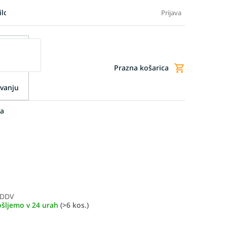
ilo blaga
Blog
FAQ - Pogosta vprašanja
Dodatne storitve
Prijava
Prazna košarica
Nakupovalna
košarica
vanju
ra
 DDV
Merjenje
ošljemo v 24 urah
(>6 kos.)
cene: