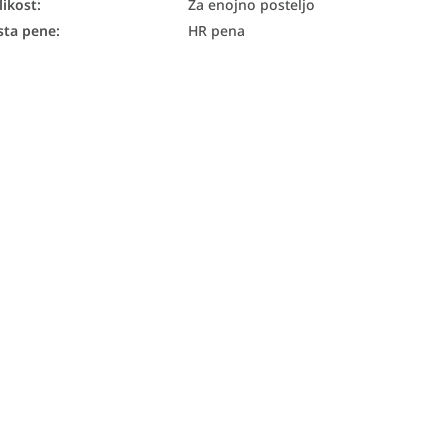
likost
:
Za enojno posteljo
sta pene
:
HR pena