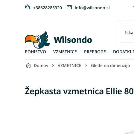
Preskoči
+38628285920
info@wilsondo.si
na
vsebino
POHIŠTVO
VZMETNICE
PREPROGE
DODATKI 
Domov
VZMETNICE
Glede na dimenzijo
Žepkasta vzmetnica Ellie 80