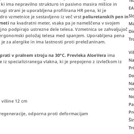
Te
 ki ima nepravilno strukturo in pasivno masira mišice in
E
gi strani je uporabljena profilirana HR pena, ki je
Sl
dro vzmetnice je sestavljeno iz več vrst
poliuretanskih pen in
zmeti
na kvadratni meter, vsaka pa je nameščena v svojem
Ma
no podpirajo ustrezne dele telesa. Vzmetnica se zahvaljujoč
Di
i ergonomski položaj telesa med spanjem. Uporabljena pena
Tr
e za alergike in ima lastnosti proti preležaninam.
Vi
prati v pralnem stroju na 30°C.
Prevleka AloeVera
ima
N
je iz specializiranega vlakna, ki je prepojeno z izvlečkom iz
Pr
Do
Na
vz
No
 višine 12 cm
Pa
Pr
 regeneracije, odporna proti deformacijam
Ši
Tr