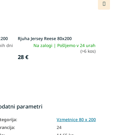
Naslednji
izdelek
x200
Rjuha Jersey Reese 80x200
nih dni
Na zalogi | Pošljemo v 24 urah
(>6 kos)
28 €
odatni parametri
tegorija
:
Vzmetnice 80 x 200
rancija
:
24