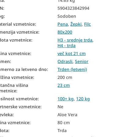
ža
:
14.65 kg
AN
:
5904323842994
og
:
Sodoben
terial vzmetnice
:
Pena
,
Žepki
,
Filc
menzija vzmetnice
:
80x200
dota vzmetnice
:
H3 - srednje trda
,
H4 - trda
šina vzmetnice
:
več kot 21 cm
amen
:
Odrasli
,
Senior
imerno za letveno dno
:
Trden (letveni)
lžina vzmetnice
:
200 cm
tančna višina
23 cm
metnice
:
silnost vzmetnice
:
100+ kg
,
120 kg
rtnerske vzmetnice
:
Ne
evleka
:
Aloe Vera
rina vzmetnice
:
80 cm
dota
:
Trda