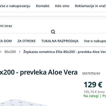
Vse o nakupovanju
Kontakti
Kdo smo
Reklamacije in vrač
ZA DOM
ZA OTROKE
TUKALNA RAZPRODAJA
Vse o nakupo
80x200
Žepkasta vzmetnica Ellie 80x200 - prevleka Aloe Ve
x200 - prevleka Aloe Vera
GM79755/AV
129 €
105,74 € brez
Na zalogi | P