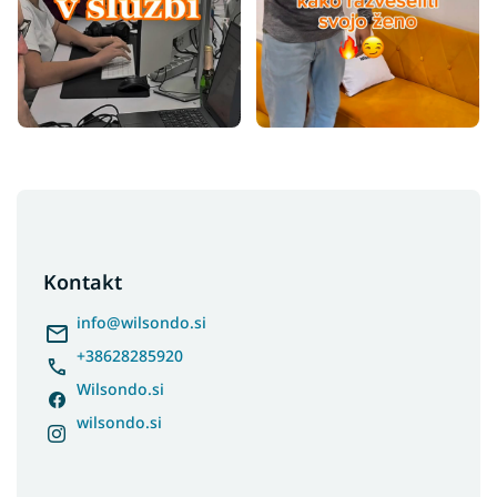
F
o
o
t
Kontakt
e
r
info
@
wilsondo.si
+38628285920
Wilsondo.si
wilsondo.si