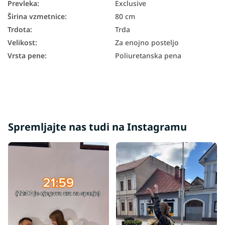
Prevleka
:
Exclusive
Žepkaste vzmetnice 80x200
Širina vzmetnice
:
80 cm
Vzmetne vzmetnice 80x200
Trdota
:
Trda
Trdota vzmetnice H3
Velikost
:
Za enojno posteljo
Vrsta pene
:
Poliuretanska pena
Trdota vzmetnice H4
Trde vzmetnice 80x200
Visoke vzmetnice 80x200
Vzmetnice glede na nosilnost - 130 kg
Spremljajte nas tudi na Instagramu
Vzmetnice z nosilnostjo 100+ kg