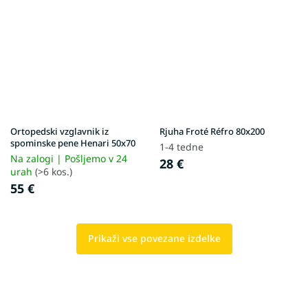
Ortopedski vzglavnik iz
Rjuha Froté Réfro 80x200
spominske pene Henari 50x70
1-4 tedne
Na zalogi | Pošljemo v 24
28 €
urah
(>6 kos.)
55 €
Prikaži vse povezane izdelke