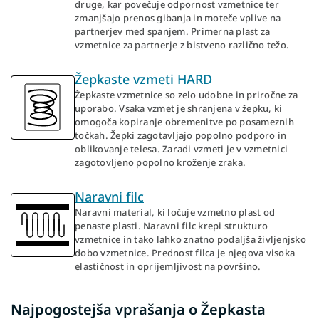
druge, kar povečuje odpornost vzmetnice ter
zmanjšajo prenos gibanja in moteče vplive na
partnerjev med spanjem. Primerna plast za
vzmetnice za partnerje z bistveno različno težo.
Žepkaste vzmeti HARD
Žepkaste vzmetnice so zelo udobne in priročne za
uporabo. Vsaka vzmet je shranjena v žepku, ki
omogoča kopiranje obremenitve po posameznih
točkah. Žepki zagotavljajo popolno podporo in
oblikovanje telesa. Zaradi vzmeti je v vzmetnici
zagotovljeno popolno kroženje zraka.
Naravni filc
Naravni material, ki ločuje vzmetno plast od
penaste plasti. Naravni filc krepi strukturo
vzmetnice in tako lahko znatno podaljša življenjsko
dobo vzmetnice. Prednost filca je njegova visoka
elastičnost in oprijemljivost na površino.
Najpogostejša vprašanja o Žepkasta