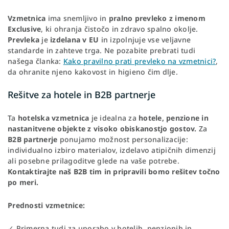
Vzmetnica
ima snemljivo in
pralno prevleko z imenom
Exclusive
, ki ohranja čistočo in zdravo spalno okolje.
Prevleka
je
izdelana v EU
in izpolnjuje vse veljavne
standarde in zahteve trga. Ne pozabite prebrati tudi
našega članka:
Kako pravilno prati prevleko na vzmetnici?
,
da ohranite njeno kakovost in higieno čim dlje.
Rešitve za hotele in B2B partnerje
Ta
hotelska
vzmetnica
je idealna za
hotele, penzione in
nastanitvene objekte z visoko obiskanostjo gostov.
Za
B2B partnerje
ponujamo možnost personalizacije:
individualno izbiro materialov, izdelavo atipičnih dimenzij
ali posebne prilagoditve glede na vaše potrebe.
Kontaktirajte naš B2B tim in pripravili bomo rešitev točno
po meri.
Prednosti vzmetnice:
✓ Primerna tudi za uporabo v hotelih, penzionih in