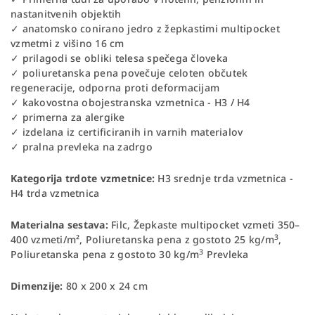
nastanitvenih objektih
✓ anatomsko conirano jedro z žepkastimi multipocket
vzmetmi z višino 16 cm
✓ prilagodi se obliki telesa spečega človeka
✓ poliuretanska pena povečuje celoten občutek
regeneracije, odporna proti deformacijam
✓ kakovostna obojestranska vzmetnica - H3 / H4
✓ primerna za alergike
✓ izdelana iz certificiranih in varnih materialov
✓ pralna prevleka na zadrgo
Kategorija trdote vzmetnice:
H3 srednje trda vzmetnica -
H4 trda vzmetnica
Materialna sestava:
Filc, Žepkaste multipocket vzmeti 350–
3
400 vzmeti/m², Poliuretanska pena z gostoto 25 kg/m
,
3
Poliuretanska pena z gostoto 30 kg/m
Prevleka
Dimenzije:
80 x 200 x 24 cm