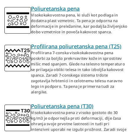
Poliuretanska pena
Visokokakovostna pena, ki služi kot podlaga in
dodatna plast vzmetnic. Ta pena je odporna na
deformacije in preležanine, kar podaljša življenjsko
dobo vzmetnice in poveča kakovost spanca.
Profilirana poliuretanska pena (T25)
Profilirana 7-conska visokokakovostna pena
poskrbi za boljšo prekrvavitev kože in sprostitev
mišic med spanjem. Glede na telesno temperaturo
se prilagaja obliki telesa in tako izboljša kakovost
spanca. Zaradi 7-conskega sistema trdote
zagotavlja hrbtenici in celotnemu telesu naravno
lego in podporo. Ta pena je primerna tudi za
alergike.
Poliuretanska pena (T30)
Visokokakovostna pena z visoko gostoto do 30
kg/m3 je odpornejša proti deformaciji, dlje časa
ohranja svoje prvotne lastnosti in tudi pri
intenzivni uporabi ne izgubi prožnost. Zaradi svoje