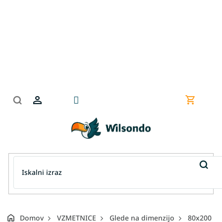
Preskoči
na
vsebino
Nakupov
košarica
Domov
VZMETNICE
Glede na dimenzijo
80x200