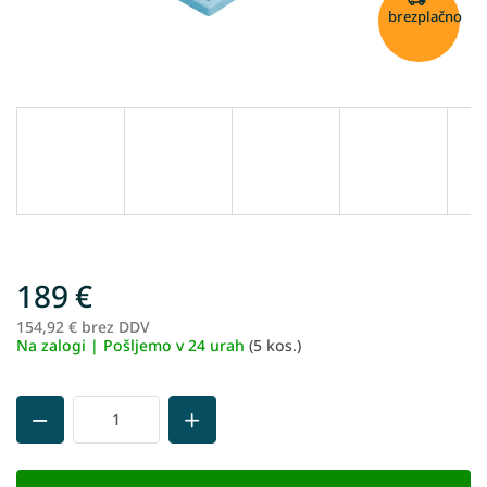
brezplačno
189 €
154,92 € brez DDV
Me
Na zalogi | Pošljemo v 24 urah
(5 kos.)
ce