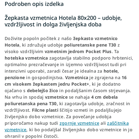
Podroben opis izdelka
Žepkasta vzmetnica Hotela 80x200 – udobje,
vzdržljivost in dolga življenjska doba
Doživite popoln počitek z našo
žepkasto
vzmetnico
Hotela
, ki združuje udobje
poliuretanske pene T30
z
visoko vzdržljivim
vzmetnim
jedrom
Pocket
Plus
. Ta
hotelska
vzmetnica
zagotavlja stabilno podporo hrbtenici,
optimalno prezračevanje in izjemno vzdržljivost tudi pri
intenzivni uporabi, zaradi česar je idealna za
hotele,
penzione
in gospodinjstva.
Vzmetnica
je zgrajena na
16
cm visokem žepkastem jedru Pocket+
, ki je dodatno
ojačano s
debelejšo
žico
in podaljšanim časom strjevanja.
Na vrhu in spodaj
vzmetnice
se nahaja
4 cm debela
poliuretanska pena T30,
ki zagotavlja udobje, zračnost in
vzdržljivost.
Filcne
plasti
ščitijo vzmeti in podaljšujejo
življenjsko dobo vzmetnice. Za povečanje udobja
priporočamo nakup tudi
zgornje vzmetnice
ali
zaščitnika
vzmetnice
, ki bo podaljšal življenjsko dobo vzmetnice in jo
ohranil v popolni čistoči.