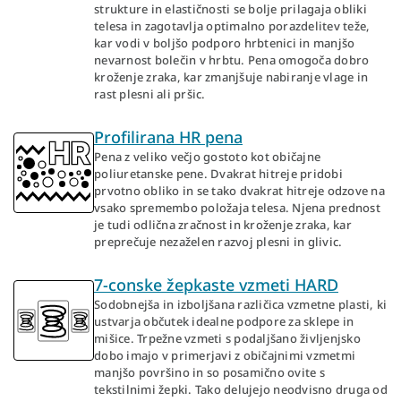
strukture in elastičnosti se bolje prilagaja obliki
telesa in zagotavlja optimalno porazdelitev teže,
kar vodi v boljšo podporo hrbtenici in manjšo
nevarnost bolečin v hrbtu. Pena omogoča dobro
kroženje zraka, kar zmanjšuje nabiranje vlage in
rast plesni ali pršic.
Profilirana HR pena
Pena z veliko večjo gostoto kot običajne
poliuretanske pene. Dvakrat hitreje pridobi
prvotno obliko in se tako dvakrat hitreje odzove na
vsako spremembo položaja telesa. Njena prednost
je tudi odlična zračnost in kroženje zraka, kar
preprečuje nezaželen razvoj plesni in glivic.
7-conske žepkaste vzmeti HARD
Sodobnejša in izboljšana različica vzmetne plasti, ki
ustvarja občutek idealne podpore za sklepe in
mišice. Trpežne vzmeti s podaljšano življenjsko
dobo imajo v primerjavi z običajnimi vzmetmi
manjšo površino in so posamično ovite s
tekstilnimi žepki. Tako delujejo neodvisno druga od