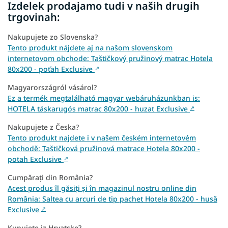
Izdelek prodajamo tudi v naših drugih
trgovinah:
Nakupujete zo Slovenska?
Tento produkt nájdete aj na našom slovenskom
internetovom obchode: Taštičkový pružinový matrac Hotela
80x200 - poťah Exclusive
↗
Magyarországról vásárol?
Ez a termék megtalálható magyar webáruházunkban is:
HOTELA táskarugós matrac 80x200 - huzat Exclusive
↗
Nakupujete z Česka?
Tento produkt najdete i v našem českém internetovém
obchodě: Taštičková pružinová matrace Hotela 80x200 -
potah Exclusive
↗
Cumpărați din România?
Acest produs îl găsiți și în magazinul nostru online din
România: Saltea cu arcuri de tip pachet Hotela 80x200 - husă
Exclusive
↗
Kupujete iz Hrvatske?