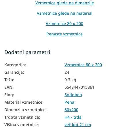
Vzmetnice glede na dimenzije
Vzmetnice glede na material
Vzmetnice 80 x 200
Penaste vzmetnice
Vzmetnice glede na višino
Dodatni parametri
Visoke vzmetnice
Kategorija
:
Vzmetnice 80 x 200
Vzmetnice Aloe Vera
Garancija
:
24
Vzmetnice PUR pena
Teža
:
9.3 kg
Vzmetnice iz naravnih materialov
EAN
:
6548447015361
Slog
:
Sodoben
Talne vzmetnice
Material vzmetnice
:
Pena
Talne vzmetnice
Dimenzija vzmetnice
:
80x200
Vzmetnice za nastavljivo posteljno dno
Trdota vzmetnice
:
H4 - trda
Višina vzmetnice
:
več kot 21 cm
Vzmetnice glede na trdoto