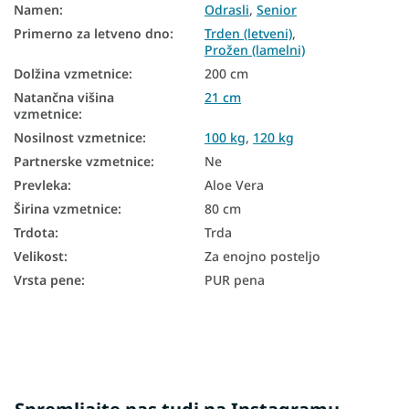
Namen
:
Odrasli
,
Senior
Trde vzmetnice
Primerno za letveno dno
:
Trden (letveni)
,
Prožen (lamelni)
Majhne vzmetnice
Dolžina vzmetnice
:
200 cm
Antialergijske vzmetnice
Natančna višina
21 cm
vzmetnice
:
Pene vzmetnice 80x200
Nosilnost vzmetnice
:
100 kg
,
120 kg
Partnerske vzmetnice
:
Ne
Trdota vzmetnice H4
Prevleka
:
Aloe Vera
Trde vzmetnice 80x200
Širina vzmetnice
:
80 cm
Visoke vzmetnice 80x200
Trdota
:
Trda
Velikost
:
Za enojno posteljo
Vzmetnice Aloe Vera 80x200
Vrsta pene
:
PUR pena