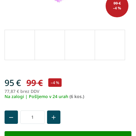
99 €
–4 %
95 €
99 €
–4 %
77,87 € brez DDV
Me
Na zalogi | Pošljemo v 24 urah
(6 kos.)
ce