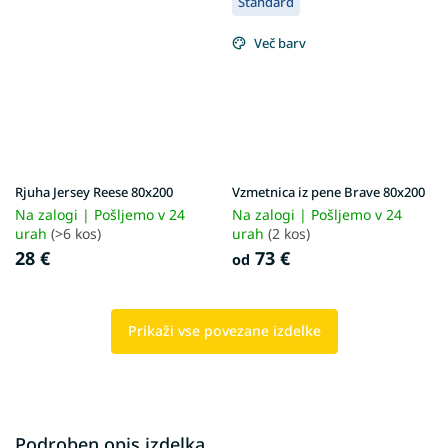
Standard
Več barv
Rjuha Jersey Reese 80x200
Vzmetnica iz pene Brave 80x200
Na zalogi | Pošljemo v 24
Na zalogi | Pošljemo v 24
urah
(>6 kos)
urah
(2 kos)
28 €
73 €
od
Prikaži vse povezane izdelke
Podroben opis izdelka