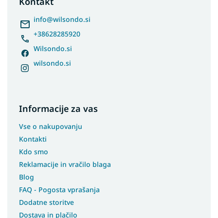
Kontakt
e
r
info
@
wilsondo.si
+38628285920
Wilsondo.si
wilsondo.si
Informacije za vas
Vse o nakupovanju
Kontakti
Kdo smo
Reklamacije in vračilo blaga
Blog
FAQ - Pogosta vprašanja
Dodatne storitve
Dostava in plačilo