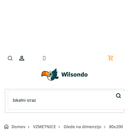
Preskoči
na
vsebino
Nakupov
košarica
Domov
VZMETNICE
Glede na dimenzijo
80x200