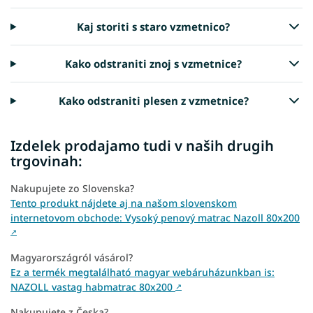
Kaj storiti s staro vzmetnico?
Kako odstraniti znoj s vzmetnice?
Kako odstraniti plesen z vzmetnice?
Izdelek prodajamo tudi v naših drugih
trgovinah:
Nakupujete zo Slovenska?
Tento produkt nájdete aj na našom slovenskom
internetovom obchode: Vysoký penový matrac Nazoll 80x200
↗
Magyarországról vásárol?
Ez a termék megtalálható magyar webáruházunkban is:
NAZOLL vastag habmatrac 80x200
↗
Nakupujete z Česka?