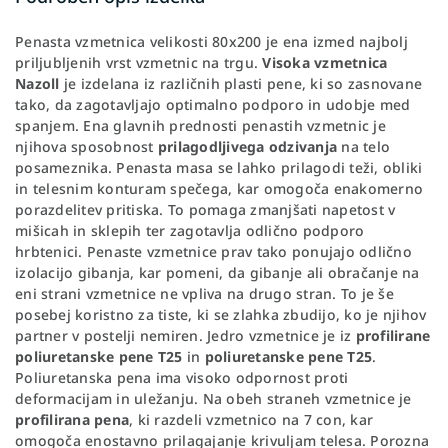
Penasta vzmetnica velikosti 80x200 je ena izmed najbolj
priljubljenih vrst vzmetnic na trgu.
Visoka vzmetnica
Nazoll
je izdelana iz različnih plasti pene, ki so zasnovane
tako, da zagotavljajo optimalno podporo in udobje med
spanjem. Ena glavnih prednosti penastih vzmetnic je
njihova sposobnost
prilagodljivega odzivanja
na telo
posameznika. Penasta masa se lahko prilagodi teži, obliki
in telesnim konturam spečega, kar omogoča enakomerno
porazdelitev pritiska. To pomaga zmanjšati napetost v
mišicah in sklepih ter zagotavlja odlično podporo
hrbtenici. Penaste vzmetnice prav tako ponujajo odlično
izolacijo gibanja, kar pomeni, da gibanje ali obračanje na
eni strani vzmetnice ne vpliva na drugo stran. To je še
posebej koristno za tiste, ki se zlahka zbudijo, ko je njihov
partner v postelji nemiren. Jedro vzmetnice je iz
profilirane
poliuretanske pene T25
in
poliuretanske pene T25
.
Poliuretanska pena ima visoko odpornost proti
deformacijam in uležanju. Na obeh straneh vzmetnice je
profilirana pena
, ki razdeli vzmetnico na 7 con, kar
omogoča enostavno prilagajanje krivuljam telesa. Porozna