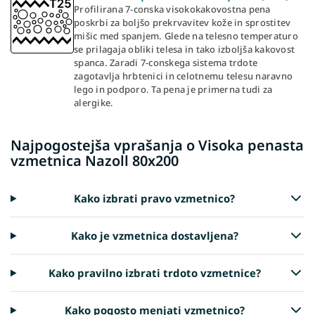
Profilirana 7-conska visokokakovostna pena
poskrbi za boljšo prekrvavitev kože in sprostitev
mišic med spanjem. Glede na telesno temperaturo
se prilagaja obliki telesa in tako izboljša kakovost
spanca. Zaradi 7-conskega sistema trdote
zagotavlja hrbtenici in celotnemu telesu naravno
lego in podporo. Ta pena je primerna tudi za
alergike.
Najpogostejša vprašanja o Visoka penasta
vzmetnica Nazoll 80x200
Kako izbrati pravo vzmetnico?
Kako je vzmetnica dostavljena?
Kako pravilno izbrati trdoto vzmetnice?
Kako pogosto menjati vzmetnico?