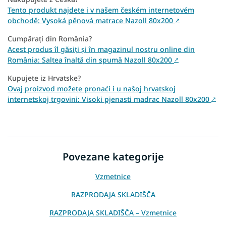
Tento produkt najdete i v našem českém internetovém
obchodě: Vysoká pěnová matrace Nazoll 80x200
↗
Cumpărați din România?
Acest produs îl găsiți și în magazinul nostru online din
România: Saltea înaltă din spumă Nazoll 80x200
↗
Kupujete iz Hrvatske?
Ovaj proizvod možete pronaći i u našoj hrvatskoj
internetskoj trgovini: Visoki pjenasti madrac Nazoll 80x200
↗
Povezane kategorije
Vzmetnice
RAZPRODAJA SKLADIŠČA
RAZPRODAJA SKLADIŠČA – Vzmetnice