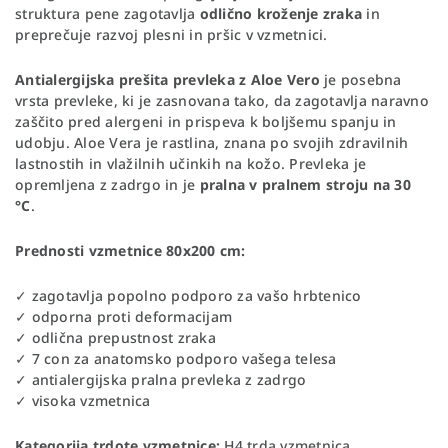
struktura pene zagotavlja
odlično kroženje zraka
in
preprečuje razvoj plesni in pršic v vzmetnici.
Antialergijska prešita prevleka z Aloe Vero
je posebna
vrsta prevleke, ki je zasnovana tako, da zagotavlja naravno
zaščito pred alergeni in prispeva k boljšemu spanju in
udobju. Aloe Vera je rastlina, znana po svojih zdravilnih
lastnostih in vlažilnih učinkih na kožo. Prevleka je
opremljena z zadrgo in je
pralna v pralnem stroju na 30
°C
.
Prednosti vzmetnice 80x200 cm:
✓ zagotavlja popolno podporo za vašo hrbtenico
✓ odporna proti deformacijam
✓ odlična prepustnost zraka
✓ 7 con za anatomsko podporo vašega telesa
✓ antialergijska pralna prevleka z zadrgo
✓ visoka vzmetnica
Kategorija trdote vzmetnice:
H4 trda vzmetnica