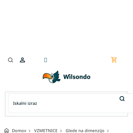
Preskoči
na
vsebino
Nakupov
košarica
Domov
VZMETNICE
Glede na dimenzijo