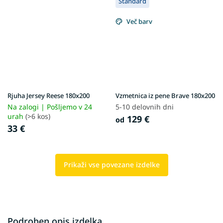
Standard
Več barv
Rjuha Jersey Reese 180x200
Vzmetnica iz pene Brave 180x200
Na zalogi | Pošljemo v 24
5-10 delovnih dni
urah
(>6 kos)
129 €
od
33 €
Prikaži vse povezane izdelke
Podroben opis izdelka