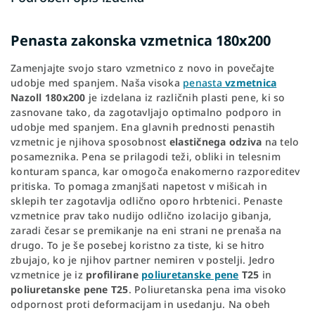
Penasta zakonska vzmetnica 180x200
Zamenjajte svojo staro vzmetnico z novo in povečajte
udobje med spanjem. Naša visoka
penasta
vzmetnica
Nazoll
180x200
je izdelana iz različnih plasti pene, ki so
zasnovane tako, da zagotavljajo optimalno podporo in
udobje med spanjem. Ena glavnih prednosti penastih
vzmetnic je njihova sposobnost
elastičnega odziva
na telo
posameznika. Pena se prilagodi teži, obliki in telesnim
konturam spanca, kar omogoča enakomerno razporeditev
pritiska. To pomaga zmanjšati napetost v mišicah in
sklepih ter zagotavlja odlično oporo hrbtenici. Penaste
vzmetnice prav tako nudijo odlično izolacijo gibanja,
zaradi česar se premikanje na eni strani ne prenaša na
drugo. To je še posebej koristno za tiste, ki se hitro
zbujajo, ko je njihov partner nemiren v postelji. Jedro
vzmetnice je iz
profilirane
poliuretanske pene
T25
in
poliuretanske pene T25
. Poliuretanska pena ima visoko
odpornost proti deformacijam in usedanju. Na obeh