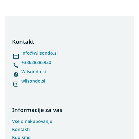
F
o
o
t
Kontakt
e
r
info
@
wilsondo.si
+38628285920
Wilsondo.si
wilsondo.si
Informacije za vas
Vse o nakupovanju
Kontakti
Kdo smo