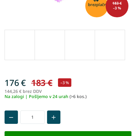
183 €
brezplačno
–3 %
176 €
183 €
–3 %
144,26 € brez DDV
Me
Na zalogi | Pošljemo v 24 urah
(>6 kos.)
ce