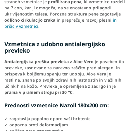
straneh vzmetnice je
profilirana pena
, ki vzmetnico razdeli
na 7 con, kar ji omogoča, da se enostavno prilagodi
ukrivljenostim telesa. Porozna struktura pene zagotavlja
odlično cirkulacijo zraka
in preprečuje razvoj plesni
in
pršic v vzmetnici
.
Vzmetnica z udobno antialergijsko
prevleko
Antialergijska prešita prevleka z Aloe Vero
je poseben tip
prevleke, zasnovane za naravno zaščito pred alergeni in
prispeva k boljšemu spanju ter udobju. Aloe Vera je
rastlina, znana po svojih zdravilnih lastnostih in vlažilnih
učinkih na kožo. Prevleka je opremljena z zadrgo in je
pralna v pralnem stroju pri 30 °C
.
Prednosti vzmetnice Nazoll 180x200 cm:
✓ zagotavlja popolno oporo vaši hrbtenici
✓ odporna proti deformacijam
✓ odlična prepustnost zraka