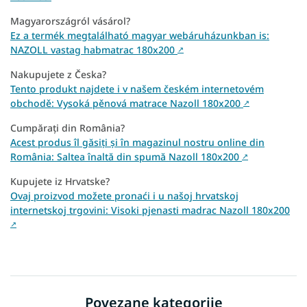
Magyarországról vásárol?
Ez a termék megtalálható magyar webáruházunkban is:
NAZOLL vastag habmatrac 180x200
↗
Nakupujete z Česka?
Tento produkt najdete i v našem českém internetovém
obchodě: Vysoká pěnová matrace Nazoll 180x200
↗
Cumpărați din România?
Acest produs îl găsiți și în magazinul nostru online din
România: Saltea înaltă din spumă Nazoll 180x200
↗
Kupujete iz Hrvatske?
Ovaj proizvod možete pronaći i u našoj hrvatskoj
internetskoj trgovini: Visoki pjenasti madrac Nazoll 180x200
↗
Povezane kategorije