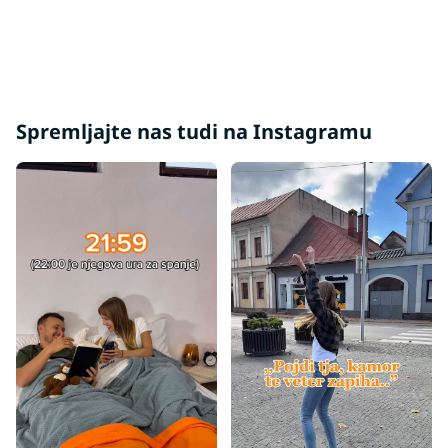
Poceni vzmetnice 180x200
Trdota vzmetnice H4
Trde vzmetnice 180x200
Vzmetnice glede na nosilnost - 100 kg
Spremljajte nas tudi na Instagramu
Vzmetnice glede na nosilnost - 120 kg
Vzmetnice z nosilnostjo 100+ kg