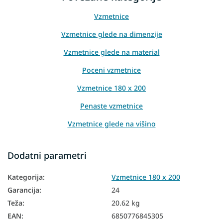
Vzmetnice
Vzmetnice glede na dimenzije
Vzmetnice glede na material
Poceni vzmetnice
Vzmetnice 180 x 200
Penaste vzmetnice
Vzmetnice glede na višino
Vzmetnice glede na nosilnost
Dodatni parametri
Visoke vzmetnice
Kategorija
:
Vzmetnice 180 x 200
Vzmetnice Aloe Vera
Garancija
:
24
Vzmetnice PUR pena
Teža
:
20.62 kg
Vzmetnice iz naravnih materialov
EAN
:
6850776845305