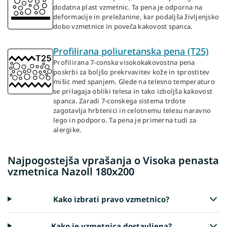
dodatna plast vzmetnic. Ta pena je odporna na
deformacije in preležanine, kar podaljša življenjsko
dobo vzmetnice in poveča kakovost spanca.
Profilirana poliuretanska pena (T25)
Profilirana 7-conska visokokakovostna pena
poskrbi za boljšo prekrvavitev kože in sprostitev
mišic med spanjem. Glede na telesno temperaturo
se prilagaja obliki telesa in tako izboljša kakovost
spanca. Zaradi 7-conskega sistema trdote
zagotavlja hrbtenici in celotnemu telesu naravno
lego in podporo. Ta pena je primerna tudi za
alergike.
Najpogostejša vprašanja o Visoka penasta
vzmetnica Nazoll 180x200
Kako izbrati pravo vzmetnico?
Kako je vzmetnica dostavljena?