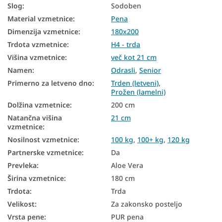
Slog
:
Sodoben
Talne vzmetnice
Material vzmetnice
:
Pena
Talne vzmetnice
Dimenzija vzmetnice
:
180x200
Najbolje prodajane vzmetnice
Trdota vzmetnice
:
H4 - trda
Višina vzmetnice
:
več kot 21 cm
Vzmetnice za nastavljivo posteljno dno
Namen
:
Odrasli
,
Senior
Vzmetnice glede na trdoto
Primerno za letveno dno
:
Trden (letveni)
,
Prožen (lamelni)
Trde vzmetnice
Dolžina vzmetnice
:
200 cm
Velike vzmetnice
Natančna višina
21 cm
vzmetnice
:
Vzmetnice za zakonske postelje
Nosilnost vzmetnice
:
100 kg
,
100+ kg
,
120 kg
Antialergijske vzmetnice
Partnerske vzmetnice
:
Da
Prevleka
:
Aloe Vera
Pene vzmetnice 180x200
Širina vzmetnice
:
180 cm
Visoke vzmetnice 180×200
Trdota
:
Trda
Velikost
:
Za zakonsko posteljo
Vzmetnice Aloe Vera 180x200
Vrsta pene
:
PUR pena