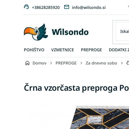
Preskoči
+38628285920
info@wilsondo.si
na
vsebino
POHIŠTVO
VZMETNICE
PREPROGE
DODATKI 
Domov
PREPROGE
Za dnevno sobo
Č
Črna vzorčasta preproga P