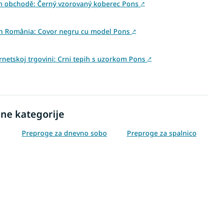
ém obchodě: Černý vzorovaný koberec Pons
↗
 din România: Covor negru cu model Pons
↗
ernetskoj trgovini: Crni tepih s uzorkom Pons
↗
ne kategorije
Preproge za dnevno sobo
Preproge za spalnico
Preproge 60x100
Preproge 80x150
Preproge 180x280