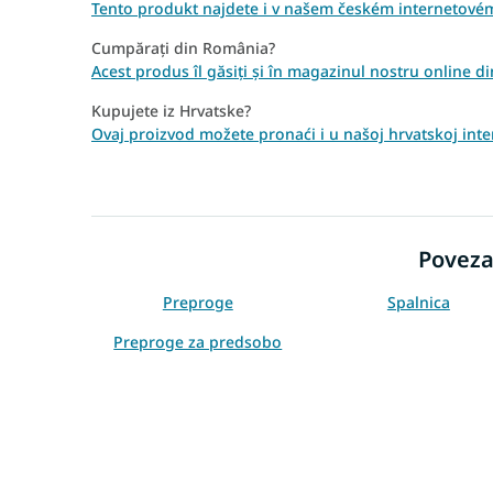
Tento produkt najdete i v našem českém internetov
Cumpărați din România?
Acest produs îl găsiți și în magazinul nostru online
Kupujete iz Hrvatske?
Ovaj proizvod možete pronaći i u našoj hrvatskoj int
Poveza
Preproge
Spalnica
Preproge za predsobo
Črne preproge
Sive preproge
Preproge 120x180
Preproge 160x220