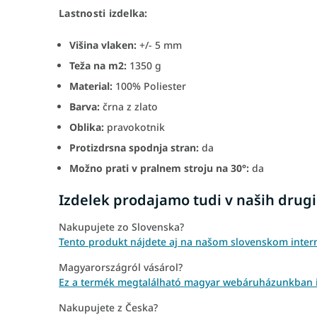
Lastnosti izdelka:
Višina vlaken:
+/- 5 mm
Teža na m2:
1350 g
Material:
100% Poliester
Barva:
črna z zlato
Oblika:
pravokotnik
Protizdrsna spodnja stran:
da
Možno prati v pralnem stroju na 30°:
da
Izdelek prodajamo tudi v naših drugi
Nakupujete zo Slovenska?
Tento produkt nájdete aj na našom slovenskom inte
Magyarországról vásárol?
Ez a termék megtalálható magyar webáruházunkban 
Nakupujete z Česka?