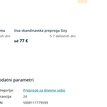
izdelek
ama
Siva skandinavska preproga Sizy
nih dni
5-7 delovnih dni
77 €
od
odatni parametri
tegorija
:
Preproge za dnevno sobo
rancija
:
24
AN
:
5008111779599