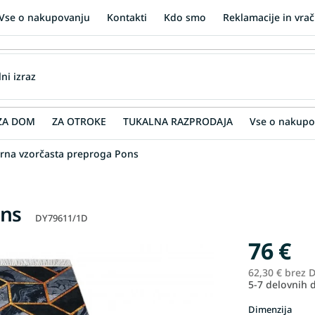
Vse o nakupovanju
Kontakti
Kdo smo
Reklamacije in vrač
ZA DOM
ZA OTROKE
TUKALNA RAZPRODAJA
Vse o nakupo
rna vzorčasta preproga Pons
ons
DY79611/1D
76 €
62,30 € brez 
5-7 delovnih 
Dimenzija