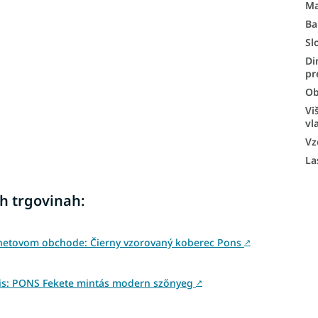
Ma
Ba
Sl
Di
pr
Ob
Vi
vl
Vz
La
h trgovinah:
rnetovom obchode: Čierny vzorovaný koberec Pons
↗
is: PONS Fekete mintás modern szőnyeg
↗