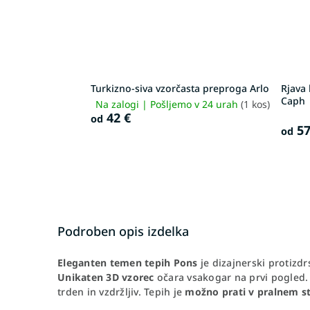
Turkizno-siva vzorčasta preproga Arlo
Rjava
Caph
Na zalogi | Pošljemo v 24 urah
(1 kos)
42 €
od
57
od
Podroben opis izdelka
Eleganten temen tepih Pons
je dizajnerski protizdr
Unikaten 3D vzorec
očara vsakogar na prvi pogled
trden in vzdržljiv. Tepih je
možno prati v pralnem st