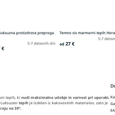
 luksuzna protizdrsna preproga
Temno siv marmorni tepih Hor
5-7 delov
27 €
5-7 delovnih dni
od
 €
D
Ka
sni tepih, ki
nudi
maksimalno udobje in varnost pri uporabi.
. Luksuzen
tepih
je izdelan iz kakovostnih materialov, zato je
Ga
roju na 30°.
E