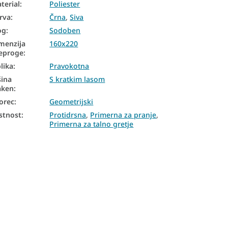
terial
:
Poliester
rva
:
Črna
,
Siva
og
:
Sodoben
menzija
160x220
eproge
:
lika
:
Pravokotna
šina
S kratkim lasom
aken
:
orec
:
Geometrijski
stnost
:
Protidrsna
,
Primerna za pranje
,
Primerna za talno gretje