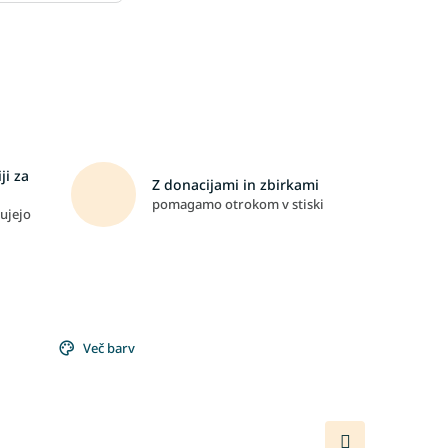
ji za
Z donacijami in zbirkami
pomagamo otrokom v stiski
ujejo
Več barv
Naslednji