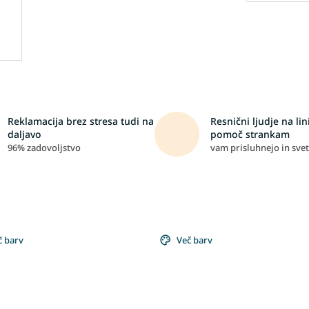
Reklamacija brez stresa tudi na
Resnični ljudje na lini
daljavo
pomoč strankam
96% zadovoljstvo
vam prisluhnejo in svet
č barv
Več barv