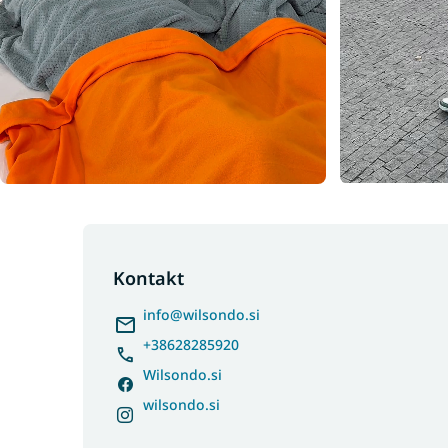
F
o
o
Kontakt
t
info
@
wilsondo.si
e
r
+38628285920
Wilsondo.si
wilsondo.si