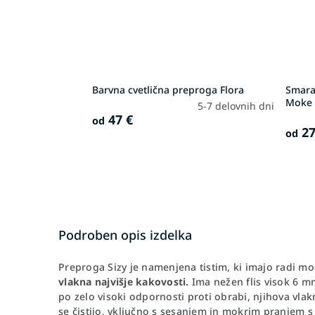
Barvna cvetlična preproga Flora
Smara
Moke
5-7 delovnih dni
47 €
od
27
od
Podroben opis izdelka
Preproga Sizy je namenjena tistim, ki imajo radi mo
vlakna najvišje kakovosti.
Ima nežen flis visok 6 m
po zelo visoki odpornosti proti obrabi, njihova vla
se čistijo, vključno s sesanjem in mokrim pranjem 