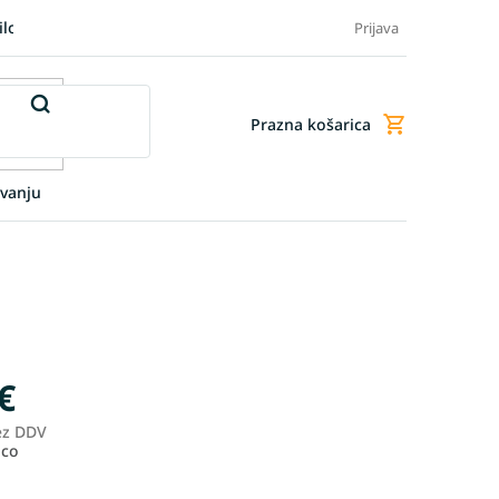
ilo blaga
Blog
FAQ - Pogosta vprašanja
Dodatne storitve
Prijava
Prazna košarica
Nakupovalna
košarica
vanju
€
ez DDV
Merjenje
ico
cene: