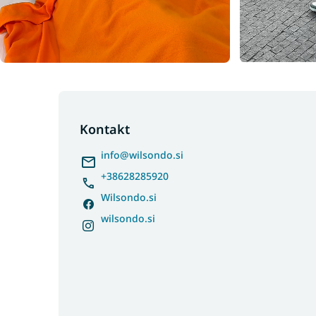
F
o
o
Kontakt
t
info
@
wilsondo.si
e
r
+38628285920
Wilsondo.si
wilsondo.si