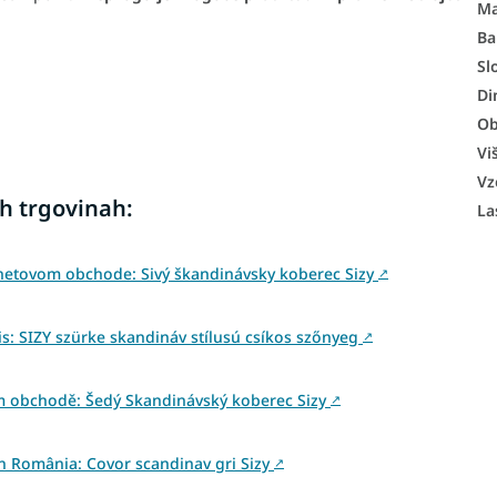
Ma
Ba
Sl
Di
Ob
Vi
Vz
h trgovinah:
La
netovom obchode: Sivý škandinávsky koberec Sizy
↗
: SIZY szürke skandináv stílusú csíkos szőnyeg
↗
m obchodě: Šedý Skandinávský koberec Sizy
↗
din România: Covor scandinav gri Sizy
↗