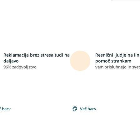
Reklamacija brez stresa tudi na
Resnični ljudje na lini
daljavo
pomoč strankam
96% zadovoljstvo
vam prisluhnejo in svet
č barv
Več barv