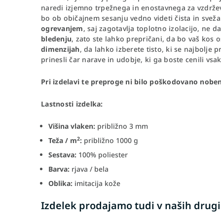
naredi izjemno trpežnega in enostavnega za vzdrže
bo ob običajnem sesanju vedno videti čista in sveža
ogrevanjem
, saj zagotavlja toplotno izolacijo, ne 
bledenju
, zato ste lahko prepričani, da bo vaš kos 
dimenzijah
, da lahko izberete tisto, ki se najbolje
prinesli čar narave in udobje, ki ga boste cenili vsa
Pri izdelavi te preproge ni bilo poškodovano nobeno 
Lastnosti izdelka:
Višina vlaken:
približno 3 mm
2
Teža / m
:
približno 1000 g
Sestava:
100% poliester
Barva:
rjava / bela
Oblika:
imitacija kože
Izdelek prodajamo tudi v naših drugi