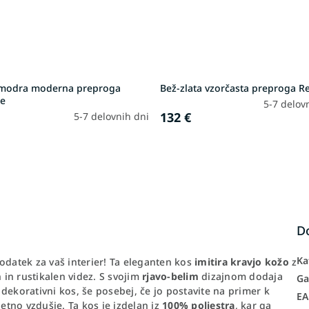
modra moderna preproga
Bež-zlata vzorčasta preproga R
e
5-7 delov
132 €
5-7 delovnih dni
D
Ka
odatek za vaš interier! Ta eleganten kos
imitira kravjo kožo
z
 in rustikalen videz. S svojim
rjavo-belim
dizajnom dodaja
Ga
n dekorativni kos, še posebej, če jo postavite na primer k
E
jetno vzdušje. Ta kos je izdelan iz
100% poliestra
, kar ga