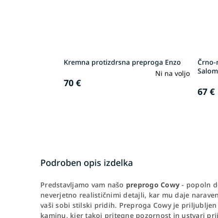
Kremna protizdrsna preproga Enzo
Črno-
Salom
Ni na voljo
70 €
67 €
Podroben opis izdelka
Predstavljamo vam našo
preprogo Cowy
- popoln d
neverjetno realističnimi detajli, kar mu daje naraven
vaši sobi stilski pridih. Preproga Cowy je priljublje
kaminu, kjer takoj pritegne pozornost in ustvari pri