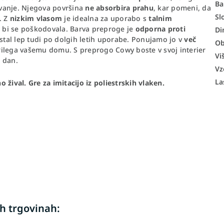
Ba
vanje. Njegova površina
ne absorbira prahu
, kar pomeni, da
Sl
. Z
nizkim vlasom
je idealna za uporabo s
talnim
da bi se poškodovala. Barva preproge je
odporna proti
Di
ostal lep tudi po dolgih letih uporabe. Ponujamo jo v
več
Ob
 prilega vašemu domu. S preprogo Cowy boste v svoj interier
Vi
k dan.
Vz
La
žival. Gre za imitacijo iz poliestrskih vlaken.
h trgovinah: