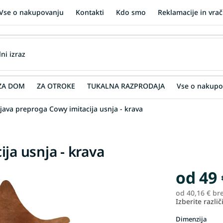
Vse o nakupovanju
Kontakti
Kdo smo
Reklamacije in vrač
ZA DOM
ZA OTROKE
TUKALNA RAZPRODAJA
Vse o nakupo
java preproga Cowy imitacija usnja - krava
ja usnja - krava
od
49 
od
40,16 €
br
Izberite različ
Dimenzija