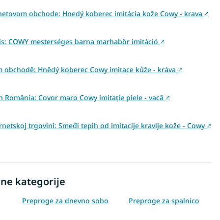
netovom obchode: Hnedý koberec imitácia kože Cowy - krava
↗
is: COWY mesterséges barna marhabőr imitáció
↗
m obchodě: Hnědý koberec Cowy imitace kůže - kráva
↗
din România: Covor maro Cowy imitație piele - vacă
↗
rnetskoj trgovini: Smeđi tepih od imitacije kravlje kože - Cowy
↗
ne kategorije
Preproge za dnevno sobo
Preproge za spalnico