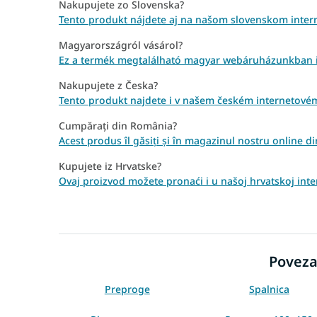
Nakupujete zo Slovenska?
Tento produkt nájdete aj na našom slovenskom inter
Magyarországról vásárol?
Ez a termék megtalálható magyar webáruházunkban 
Nakupujete z Česka?
Tento produkt najdete i v našem českém internetové
Cumpărați din România?
Acest produs îl găsiți și în magazinul nostru online 
Kupujete iz Hrvatske?
Ovaj proizvod možete pronaći i u našoj hrvatskoj inte
Poveza
Preproge
Spalnica