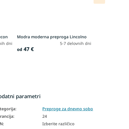
izdelek
econ
Modra moderna preproga Lincolno
nih dni
5-7 delovnih dni
47 €
od
odatni parametri
tegorija
:
Preproge za dnevno sobo
rancija
:
24
AN
:
Izberite različico