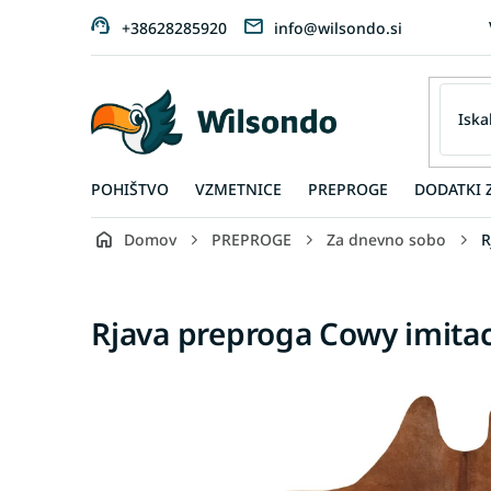
Preskoči
+38628285920
info@wilsondo.si
na
vsebino
POHIŠTVO
VZMETNICE
PREPROGE
DODATKI 
Domov
PREPROGE
Za dnevno sobo
R
Rjava preproga Cowy imitaci