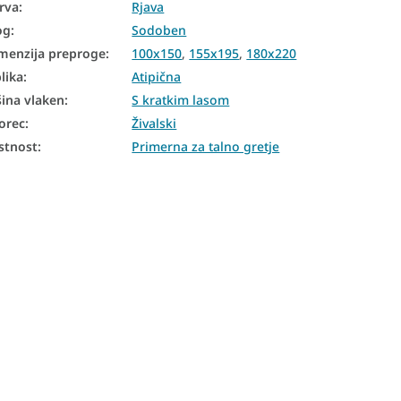
rva
:
Rjava
og
:
Sodoben
menzija preproge
:
100x150
,
155x195
,
180x220
lika
:
Atipična
šina vlaken
:
S kratkim lasom
orec
:
Živalski
stnost
:
Primerna za talno gretje