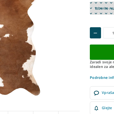
Zaradi svoje 
idealen za al
Podrobne inf
Vpraša
Glejte