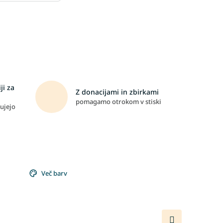
ji za
Z donacijami in zbirkami
pomagamo otrokom v stiski
ujejo
Več barv
Naslednji