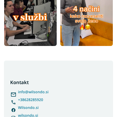
F
o
o
t
Kontakt
e
r
info
@
wilsondo.si
+38628285920
Wilsondo.si
wilsondo.si