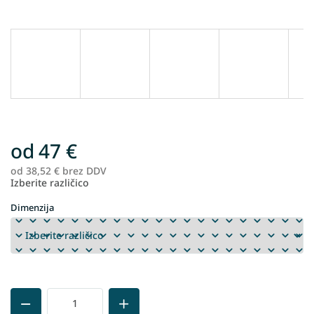
od
47 €
od
38,52 €
brez DDV
Me
Izberite različico
ce
Dimenzija