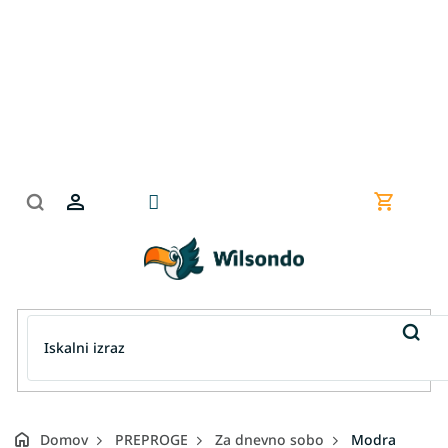
Preskoči
na
vsebino
Nakupov
košarica
Domov
PREPROGE
Za dnevno sobo
Modra