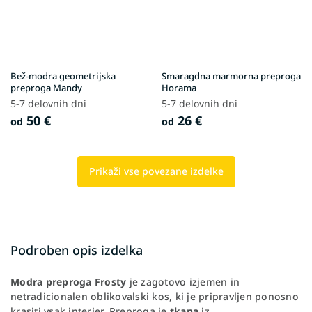
Bež-modra geometrijska
Smaragdna marmorna preproga
preproga Mandy
Horama
5-7 delovnih dni
5-7 delovnih dni
50 €
26 €
od
od
Prikaži vse povezane izdelke
Podroben opis izdelka
Modra preproga Frosty
je zagotovo izjemen in
netradicionalen oblikovalski kos, ki je pripravljen ponosno
krasiti vsak interier. Preproga je
tkana
iz