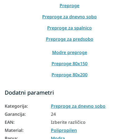
Preproge
Preproge za dnevno sobo
Preproge za spalnico
Preproge za predsobo
Modre preproge
Preproge 80x150
Preproge 80x200
Preproge 120x170
Dodatni parametri
Preproge 140x200
Kategorija
:
Preproge za dnevno sobo
Preproge 160x230
Garancija
:
24
EAN
:
Izberite različico
Material
:
Polipropilen
Barva
:
Modra