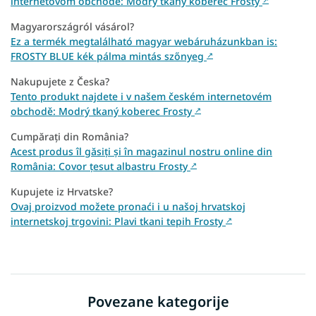
internetovom obchode: Modrý tkaný koberec Frosty
↗
Magyarországról vásárol?
Ez a termék megtalálható magyar webáruházunkban is:
FROSTY BLUE kék pálma mintás szőnyeg
↗
Nakupujete z Česka?
Tento produkt najdete i v našem českém internetovém
obchodě: Modrý tkaný koberec Frosty
↗
Cumpărați din România?
Acest produs îl găsiți și în magazinul nostru online din
România: Covor țesut albastru Frosty
↗
Kupujete iz Hrvatske?
Ovaj proizvod možete pronaći i u našoj hrvatskoj
internetskoj trgovini: Plavi tkani tepih Frosty
↗
Povezane kategorije