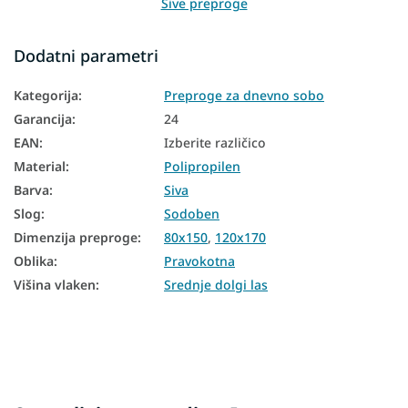
Sive preproge
Preproge 80x150
Dodatni parametri
Preproge 120x170
Kategorija
:
Preproge za dnevno sobo
Preproge 140x190
Garancija
:
24
Preproge 160x220
EAN
:
Izberite različico
Material
:
Polipropilen
Barva
:
Siva
Slog
:
Sodoben
Dimenzija preproge
:
80x150
,
120x170
Oblika
:
Pravokotna
Višina vlaken
:
Srednje dolgi las