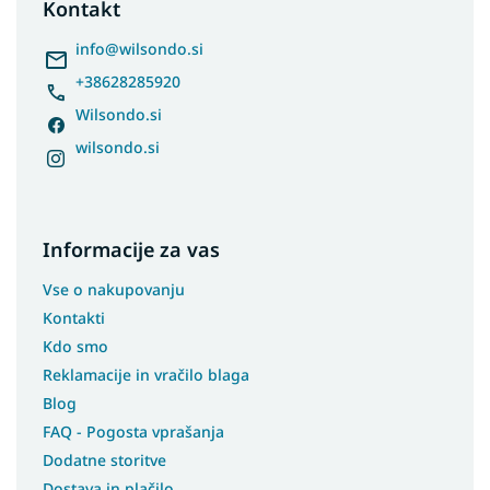
t
Kontakt
e
r
info
@
wilsondo.si
+38628285920
Wilsondo.si
wilsondo.si
Informacije za vas
Vse o nakupovanju
Kontakti
Kdo smo
Reklamacije in vračilo blaga
Blog
FAQ - Pogosta vprašanja
Dodatne storitve
Dostava in plačilo