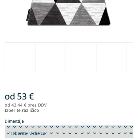
od
53 €
od
43,44 €
brez DDV
Me
Izberite različico
ce
Dimenzija