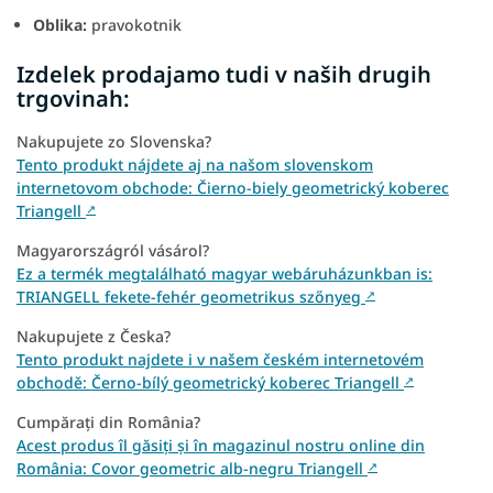
Oblika:
pravokotnik
Izdelek prodajamo tudi v naših drugih
trgovinah:
Nakupujete zo Slovenska?
Tento produkt nájdete aj na našom slovenskom
internetovom obchode: Čierno-biely geometrický koberec
Triangell
↗
Magyarországról vásárol?
Ez a termék megtalálható magyar webáruházunkban is:
TRIANGELL fekete-fehér geometrikus szőnyeg
↗
Nakupujete z Česka?
Tento produkt najdete i v našem českém internetovém
obchodě: Černo-bílý geometrický koberec Triangell
↗
Cumpărați din România?
Acest produs îl găsiți și în magazinul nostru online din
România: Covor geometric alb-negru Triangell
↗