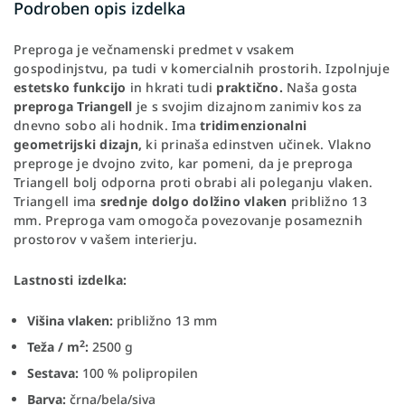
Podroben opis izdelka
Preproga je večnamenski predmet v vsakem
gospodinjstvu, pa tudi v komercialnih prostorih. Izpolnjuje
estetsko funkcijo
in hkrati tudi
praktično.
Naša gosta
preproga Triangell
je s svojim dizajnom zanimiv kos za
dnevno sobo ali hodnik. Ima
tridimenzionalni
geometrijski dizajn,
ki prinaša edinstven učinek. Vlakno
preproge je dvojno zvito, kar pomeni, da je preproga
Triangell bolj odporna proti obrabi ali poleganju vlaken.
Triangell ima
srednje dolgo dolžino vlaken
približno 13
mm. Preproga vam omogoča povezovanje posameznih
prostorov v vašem interierju.
Lastnosti izdelka:
Višina vlaken:
približno 13 mm
2
Teža / m
:
2500 g
Sestava:
100 % polipropilen
Barva:
črna/bela/siva