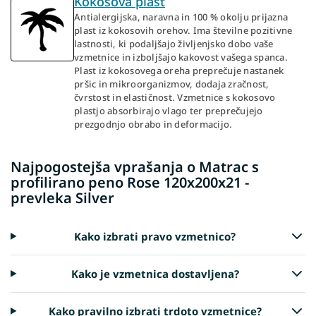
Kokosova plast
Antialergijska, naravna in 100 % okolju prijazna
plast iz kokosovih orehov. Ima številne pozitivne
lastnosti, ki podaljšajo življenjsko dobo vaše
vzmetnice in izboljšajo kakovost vašega spanca.
Plast iz kokosovega oreha preprečuje nastanek
pršic in mikroorganizmov, dodaja zračnost,
čvrstost in elastičnost. Vzmetnice s kokosovo
plastjo absorbirajo vlago ter preprečujejo
prezgodnjo obrabo in deformacijo.
Najpogostejša vprašanja o Matrac s
profilirano peno Rose 120x200x21 -
prevleka Silver
Kako izbrati pravo vzmetnico?
Kako je vzmetnica dostavljena?
Kako pravilno izbrati trdoto vzmetnice?