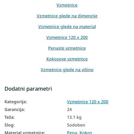
Vzmetnice
Vzmetnice glede na dimenzije
Vzmetnice glede na material
Vzmetnice 120 x 200
Penaste vzmetnice
Kokosove vzmetnice
Vzmetnice glede na višino
Vzmetnice glede na nosilnost
Dodatni parametri
Visoke vzmetnice
Kategorija
:
Vzmetnice 120 x 200
Vzmetnice PUR pena
Garancija
:
24
Vzmetnice za goste
Teža
:
13.1 kg
Talne vzmetnice
Slog
:
Sodoben
Material vzmetnice
:
Pena
,
Kokos