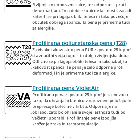
življenjsko dobo vzmetnice, ter odpornost proti
deformacijam. Ima dobre kopirne lastnosti, zaradi
katerih se prilagaja obliki telesa in tako povečuje
občutek dobrega spanca. Ta pena je primerna tudi
za alergike.
Profilirana poliuretanska pena (T28)
Za visokokakovostno peno PUR z gostoto 28 kg/m³
sta značilni večja togost in dolga življenjska doba.
Odlično se prilagaja obliki telesa in tako izboljša
kakovost spanca. Ta pena je zelo odporna proti
deformaciji in je primerna tudi za alergike.
Profilirana pena VioletAir
Profilirana pena z gostoto 25 kg/m³ je zasnovana
tako, da ohranja hrbtenico v naravnem položaju in
preprečuje bolečine v hrbtu. Odporna je na
obrabo, zato bo ohranila svoje lastnosti tudi po
večletni uporabi. Profiliranje pene izboljša
kroženje zraka in termoregulacijo.