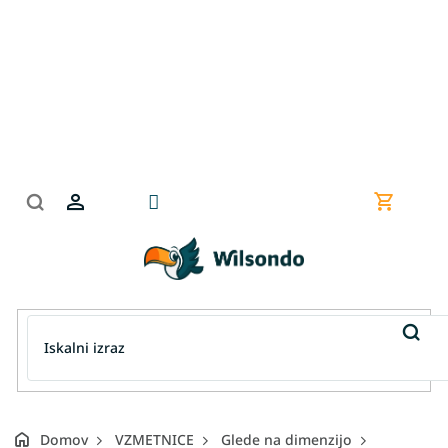
Preskoči
na
vsebino
Nakupov
košarica
Domov
VZMETNICE
Glede na dimenzijo