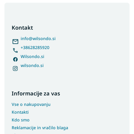
F
o
o
t
Kontakt
e
r
info
@
wilsondo.si
+38628285920
Wilsondo.si
wilsondo.si
Informacije za vas
Vse o nakupovanju
Kontakti
Kdo smo
Reklamacije in vračilo blaga