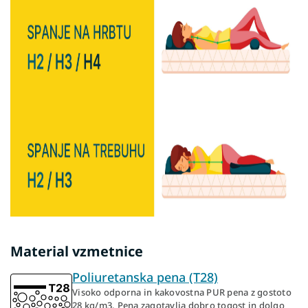
Material vzmetnice
Poliuretanska pena (T28)
Visoko odporna in kakovostna PUR pena z gostoto
28 kg/m3. Pena zagotavlja dobro togost in dolgo