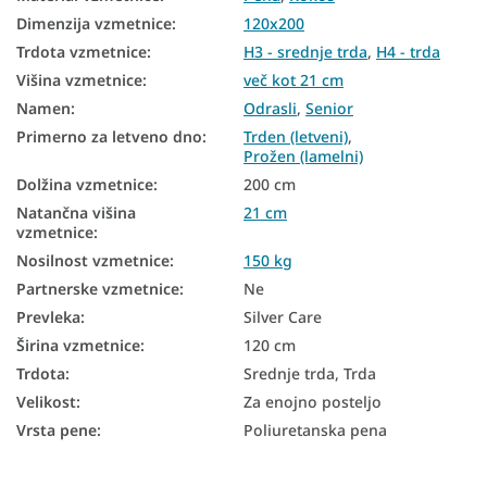
Talne vzmetnice
Dimenzija vzmetnice
:
120x200
Dvostranske vzmetnice
Trdota vzmetnice
:
H3 - srednje trda
,
H4 - trda
Vzmetnice glede na trdoto
Višina vzmetnice
:
več kot 21 cm
Namen
:
Odrasli
,
Senior
Trde vzmetnice
Primerno za letveno dno
:
Trden (letveni)
,
Prožen (lamelni)
Velike vzmetnice
Dolžina vzmetnice
:
200 cm
Vzmetnice za starejše
Natančna višina
21 cm
vzmetnice
:
Pene vzmetnice 120x200
Nosilnost vzmetnice
:
150 kg
Kokosove vzmetnice 120x200
Partnerske vzmetnice
:
Ne
Prevleka
:
Silver Care
Trdota vzmetnice H3
Širina vzmetnice
:
120 cm
Trdota vzmetnice H4
Trdota
:
Srednje trda, Trda
Trde vzmetnice 120x200
Velikost
:
Za enojno posteljo
Vrsta pene
:
Poliuretanska pena
Visoke vzmetnice 120x200