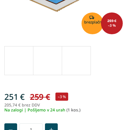
259 €
brezplačno
–3 %
251 €
259 €
–3 %
205,74 € brez DDV
Me
Na zalogi | Pošljemo v 24 urah
(1 kos.)
ce