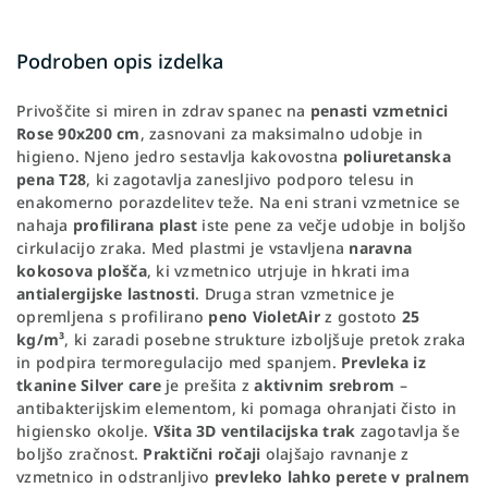
Podroben opis izdelka
Privoščite si miren in zdrav spanec na
penasti vzmetnici
Rose 90x200 cm
, zasnovani za maksimalno udobje in
higieno. Njeno jedro sestavlja kakovostna
poliuretanska
pena T28
, ki zagotavlja zanesljivo podporo telesu in
enakomerno porazdelitev teže. Na eni strani vzmetnice se
nahaja
profilirana plast
iste pene za večje udobje in boljšo
cirkulacijo zraka. Med plastmi je vstavljena
naravna
kokosova plošča
, ki vzmetnico utrjuje in hkrati ima
antialergijske lastnosti
. Druga stran vzmetnice je
opremljena s profilirano
peno VioletAir
z gostoto
25
kg/m³
, ki zaradi posebne strukture izboljšuje pretok zraka
in podpira termoregulacijo med spanjem.
Prevleka iz
tkanine Silver care
je prešita z
aktivnim srebrom
–
antibakterijskim elementom, ki pomaga ohranjati čisto in
higiensko okolje.
Všita 3D ventilacijska trak
zagotavlja še
boljšo zračnost.
Praktični ročaji
olajšajo ravnanje z
vzmetnico in odstranljivo
prevleko lahko perete v pralnem