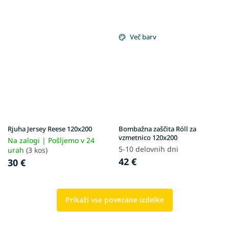
Več barv
Rjuha Jersey Reese 120x200
Bombažna zaščita Róll za
vzmetnico 120x200
Na zalogi | Pošljemo v 24
5-10 delovnih dni
urah
(3 kos)
42 €
30 €
Prikaži vse povezane izdelke