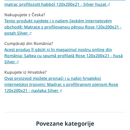
matrac profilozott habból 120x200x21 - Silver huzat
↗
Nakupujete z Česka?
Tento produkt najdete i v našem českém internetovém
obchodě: Matrace s profilovanou pěnou Rose 120x200x21 -
potah Silver
↗
Cumpărați din România?
Acest produs îl găsiți și în magazinul nostru online din
România: Saltea cu spumă profilată Rose 120x200x21 - husă
Silver
↗
Kupujete iz Hrvatske?
Ovaj proizvod možete pronaći i u našoj hrvatskoj
internetskoj trgovini: Madrac s profiliranom pjenom Rose
120x200x21 - navlaka Silver
↗
Povezane kategorije