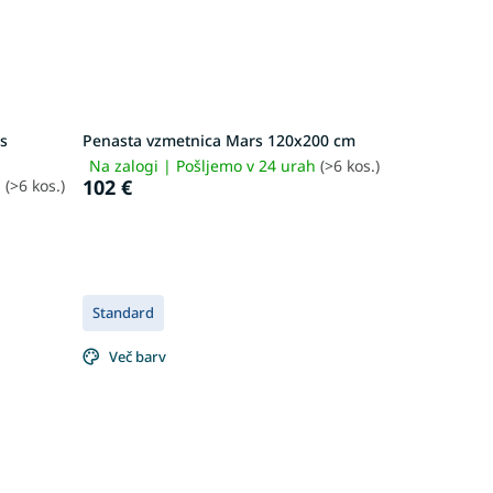
is
Penasta vzmetnica Mars 120x200 cm
Na zalogi | Pošljemo v 24 urah
(>6 kos.)
102 €
h
(>6 kos.)
Standard
Več barv