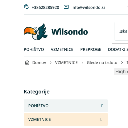
Preskoči
+38628285920
info@wilsondo.si
na
vsebino
POHIŠTVO
VZMETNICE
PREPROGE
DODATKI 
Domov
VZMETNICE
Glede na trdoto
S
High-
i
d
Skip
e
Kategorije
categories
b
a
POHIŠTVO
r
VZMETNICE