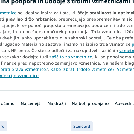
ilna podpora in udobje s trdimi vzmetnicami 
zmetnice
so idealna izbira za tiste, ki iščejo
stabilnost in optim
ati
pravilno držo hrbtenice
, preprečujejo preobremenitev mišic 
 Ljudje, ki se ponoči pogosto premetavajo, bodo cenili trdo vzm
vljajo, in preprečujejo občutek pogrezanja. Trda vzmetnica 120x
dveh jih lahko uporabite tudi v zakonski postelji. Če oba prefer
i drugačno materialno sestavo, imamo na izbiro trde vzmetnice
p
co s HR peno. Če ste se odločili za nakup dveh različnih
vzmetn
 vsekakor dodajte tudi
zaščito za vzmetnico
, ki bo popolnoma
e finance pred nepotrebno zamenjavo vzmetnice. Na našem
blo
zbrati pravo vzmetnico?
,
Kako izbrati trdoto vzmetnice?
,
Vzmeten
infekcijo vzmetnice
oročamo
Najcenejši
Najdražji
Najbolj prodajano
Abecedn
ard
Standard