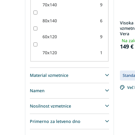
70x140
9
80x140
6
Visoka 
vzmetni
Vera
60x120
9
Na zal
149 €
70x120
1
Material vzmetnice
Stand
Več 
Namen
Nosilnost vzmetnice
Primerno za letveno dno