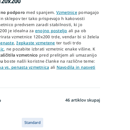
120x200
alno podporo
med spanjem.
Vzmetnice
pomagajo
in sklepov ter tako prispevajo h kakovosti
etnico predvsem zaradi stabilnosti, ki jo
200 je idealna za
enojno posteljo
ali pa ob
irata vzmetnice 120x200 trde, vendar bi si želela
enaste
,
žepkaste vzmetene
ter tudi trdo
ic
, ne pozabite izbrati vzmetnic enake višine. K
zaščitila vzmetnico
pred prelitjem ali umazanijo
gu
boste našli koristne članke na različne teme:
a vs. penasta vzmetnica
ali
Navodila in nasveti
46
artiklov skupaj
o
Standard