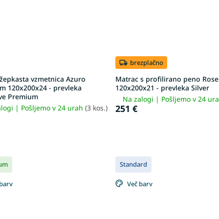
brezplačno
 žepkasta vzmetnica Azuro
Matrac s profilirano peno Rose
m 120x200x24 - prevleka
120x200x21 - prevleka Silver
ive Premium
Na zalogi | Pošljemo v 24 ur
251 €
logi | Pošljemo v 24 urah
(3 kos.)
um
Standard
barv
Več barv