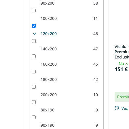
90x200
58
100x200
11
120x200
46
Visoka
140x200
47
Premiu
Exclus
Na za
160x200
45
151 €
180x200
42
200x200
10
Premi
Več 
80x190
9
90x190
9