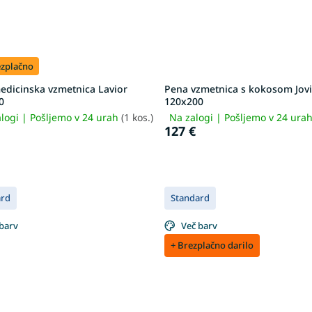
ezplačno
edicinska vzmetnica Lavior
Pena vzmetnica s kokosom Jov
0
120x200
logi | Pošljemo v 24 urah
(1 kos.)
Na zalogi | Pošljemo v 24 ura
127 €
ard
Standard
barv
Več barv
+ Brezplačno darilo