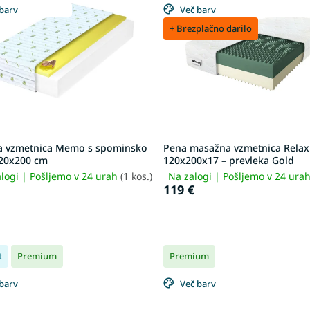
barv
Več barv
+ Brezplačno darilo
a vzmetnica Memo s spominsko
Pena masažna vzmetnica Relax
20x200 cm
120x200x17 – prevleka Gold
logi | Pošljemo v 24 urah
(1 kos.)
Na zalogi | Pošljemo v 24 ura
119 €
t
Premium
Premium
barv
Več barv