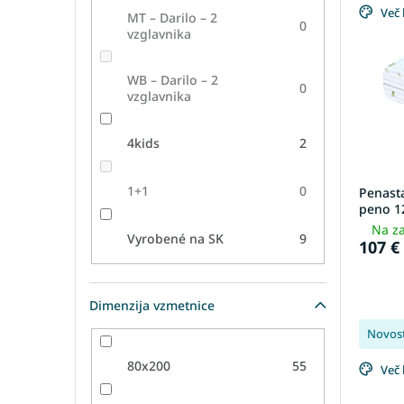
s
č
Več 
MT – Darilo – 2
t
a
0
vzglavnika
o
n
f
j
p
e
WB – Darilo – 2
0
vzglavnika
r
i
o
z
d
d
4kids
2
u
e
c
l
1+1
0
Penast
t
k
peno 1
s
o
Na za
v
Vyrobené na SK
9
107 €
Dimenzija vzmetnice
Novos
80x200
55
Več 