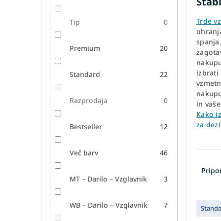
Stab
Trde v
Tip
0
ohranj
spanja.
Premium
20
zagota
nakupu 
izbrat
Standard
22
vzmetni
nakupu
Razprodaja
0
in vaš
Kako i
za dez
Bestseller
12
Več barv
46
R
a
Prip
z
MT – Darilo – Vzglavnik
3
v
L
r
WB – Darilo – Vzglavnik
7
Stand
i
š