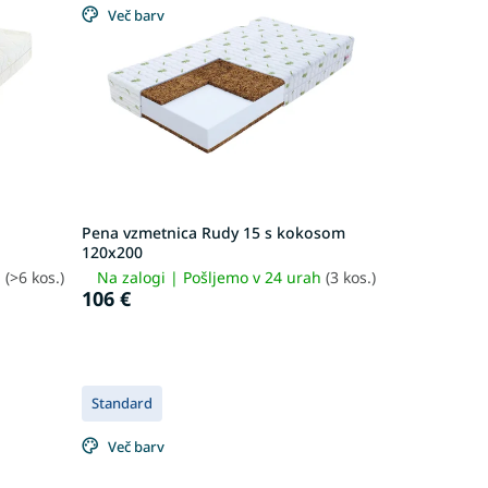
Več barv
Pena vzmetnica Rudy 15 s kokosom
120x200
h
(>6 kos.)
Na zalogi | Pošljemo v 24 urah
(3 kos.)
106 €
Standard
Več barv