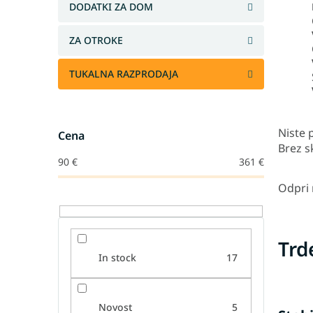
DODATKI ZA DOM
ZA OTROKE
TUKALNA RAZPRODAJA
Niste p
Cena
Brez s
90
€
361
€
Odpri
Trd
In stock
17
Novost
5