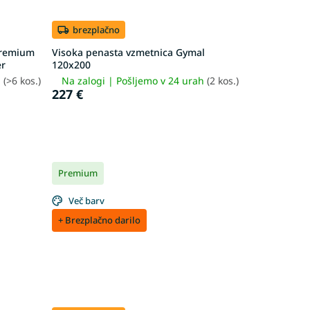
brezplačno
Premium
Visoka penasta vzmetnica Gymal
er
120x200
h
(>6 kos.)
Na zalogi | Pošljemo v 24 urah
(2 kos.)
227 €
Premium
Več barv
+ Brezplačno darilo