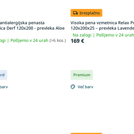
brezplačno
antialergijska penasta
Visoka pena vzmetnica Relax 
ca Derf 120x200 - prevleka Aloe
120x200x25 – prevleka Lavend
Na zalogi | Pošljemo v 24 ura
169 €
ogi | Pošljemo v 24 urah
(>6 kos.)
ard
Premium
barv
Več barv