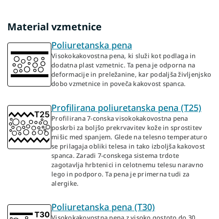
Material vzmetnice
Poliuretanska pena
Visokokakovostna pena, ki služi kot podlaga in
dodatna plast vzmetnic. Ta pena je odporna na
deformacije in preležanine, kar podaljša življenjsko
dobo vzmetnice in poveča kakovost spanca.
Profilirana poliuretanska pena (T25)
Profilirana 7-conska visokokakovostna pena
poskrbi za boljšo prekrvavitev kože in sprostitev
mišic med spanjem. Glede na telesno temperaturo
se prilagaja obliki telesa in tako izboljša kakovost
spanca. Zaradi 7-conskega sistema trdote
zagotavlja hrbtenici in celotnemu telesu naravno
lego in podporo. Ta pena je primerna tudi za
alergike.
Poliuretanska pena (T30)
Visokokakovostna pena z visoko gostoto do 30