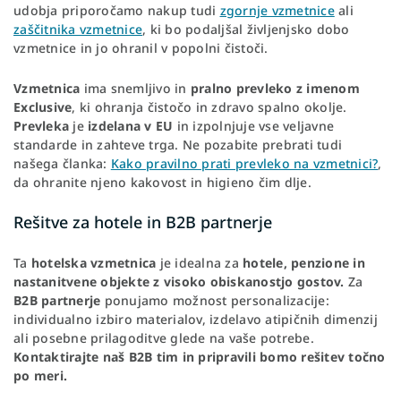
udobja priporočamo nakup tudi
zgornje vzmetnice
ali
zaščitnika vzmetnice
, ki bo podaljšal življenjsko dobo
vzmetnice in jo ohranil v popolni čistoči.
Vzmetnica
ima snemljivo in
pralno prevleko z imenom
Exclusive
, ki ohranja čistočo in zdravo spalno okolje.
Prevleka
je
izdelana v EU
in izpolnjuje vse veljavne
standarde in zahteve trga. Ne pozabite prebrati tudi
našega članka:
Kako pravilno prati prevleko na vzmetnici?
,
da ohranite njeno kakovost in higieno čim dlje.
Rešitve za hotele in B2B partnerje
Ta
hotelska
vzmetnica
je idealna za
hotele, penzione in
nastanitvene objekte z visoko obiskanostjo gostov.
Za
B2B partnerje
ponujamo možnost personalizacije:
individualno izbiro materialov, izdelavo atipičnih dimenzij
ali posebne prilagoditve glede na vaše potrebe.
Kontaktirajte naš B2B tim in pripravili bomo rešitev točno
po meri.