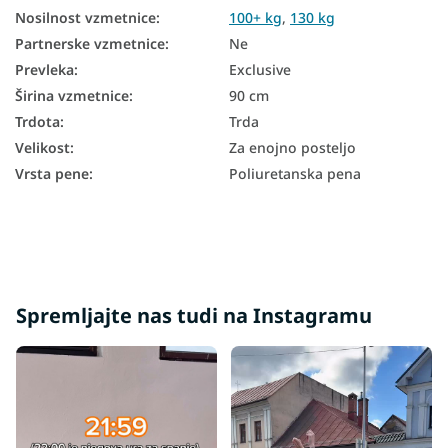
Nosilnost vzmetnice
:
100+ kg
,
130 kg
7-conske vzmetnice
Partnerske vzmetnice
:
Ne
Prevleka
:
Exclusive
Žepkaste vzmetnice 90x200
Širina vzmetnice
:
90 cm
Vzmetne vzmetnice 90x200
Trdota
:
Trda
Visoke vzmetnice 90x200
Velikost
:
Za enojno posteljo
Vrsta pene
:
Poliuretanska pena
Trdota vzmetnice H3
Trdota vzmetnice H4
Trde vzmetnice 90x200
Vzmetnice glede na nosilnost - 130 kg
Spremljajte nas tudi na Instagramu
Vzmetnice z nosilnostjo 100+ kg