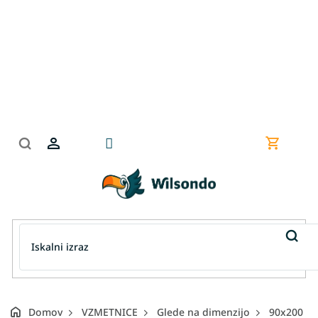
Preskoči
na
vsebino
Nakupov
košarica
Domov
VZMETNICE
Glede na dimenzijo
90x200