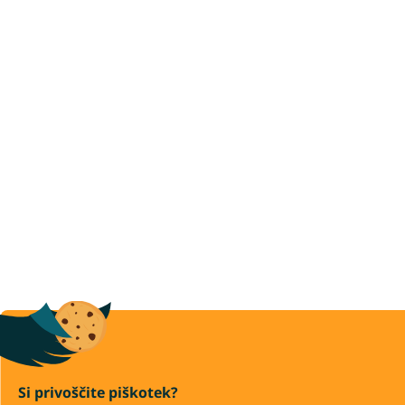
Si privoščite piškotek?