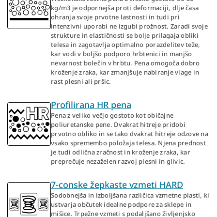
kg/m3 je odpornejša proti deformaciji, dlje časa
ohranja svoje prvotne lastnosti in tudi pri
intenzivni uporabi ne izgubi prožnost. Zaradi svoje
strukture in elastičnosti se bolje prilagaja obliki
telesa in zagotavlja optimalno porazdelitev teže,
kar vodi v boljšo podporo hrbtenici in manjšo
nevarnost bolečin v hrbtu. Pena omogoča dobro
kroženje zraka, kar zmanjšuje nabiranje vlage in
rast plesni ali pršic.
Profilirana HR pena
Pena z veliko večjo gostoto kot običajne
poliuretanske pene. Dvakrat hitreje pridobi
prvotno obliko in se tako dvakrat hitreje odzove na
vsako spremembo položaja telesa. Njena prednost
je tudi odlična zračnost in kroženje zraka, kar
preprečuje nezaželen razvoj plesni in glivic.
7-conske žepkaste vzmeti HARD
Sodobnejša in izboljšana različica vzmetne plasti, ki
ustvarja občutek idealne podpore za sklepe in
mišice. Trpežne vzmeti s podaljšano življenjsko