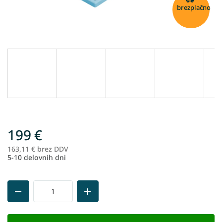
brezplačno
199 €
163,11 € brez DDV
Me
5-10 delovnih dni
ce