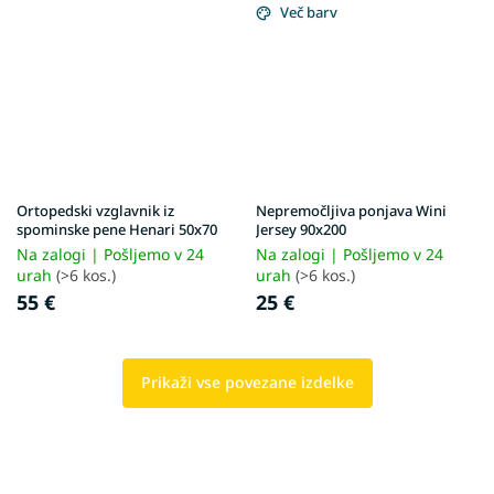
Več barv
Ortopedski vzglavnik iz
Nepremočljiva ponjava Wini
spominske pene Henari 50x70
Jersey 90x200
Na zalogi | Pošljemo v 24
Na zalogi | Pošljemo v 24
urah
(>6 kos.)
urah
(>6 kos.)
55 €
25 €
Prikaži vse povezane izdelke