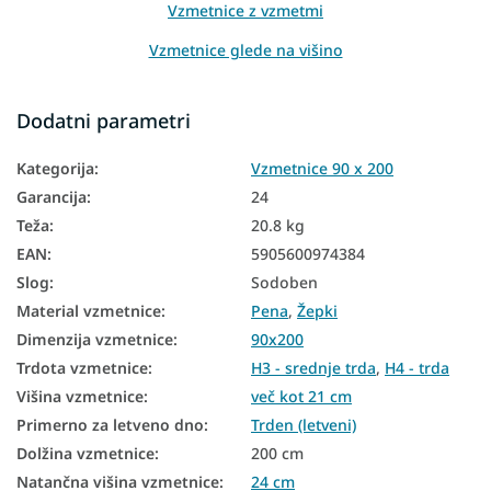
Vzmetnice z vzmetmi
Vzmetnice glede na višino
Vzmetnice glede na nosilnost
Dodatni parametri
Visoke vzmetnice
Kategorija
:
Vzmetnice 90 x 200
Hotelske vzmetnice
Garancija
:
24
Talne vzmetnice
Teža
:
20.8 kg
Talne vzmetnice
EAN
:
5905600974384
Slog
:
Sodoben
Vzmetnice glede na trdoto
Material vzmetnice
:
Pena
,
Žepki
Trde vzmetnice
Dimenzija vzmetnice
:
90x200
Conske vzmetnice
Trdota vzmetnice
:
H3 - srednje trda
,
H4 - trda
Višina vzmetnice
:
več kot 21 cm
Majhne vzmetnice
Primerno za letveno dno
:
Trden (letveni)
Antialergijske vzmetnice
Dolžina vzmetnice
:
200 cm
Natančna višina vzmetnice
:
24 cm
Antibakterijske vzmetnice