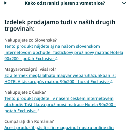
Kako odstraniti plesen z vzmetnice?
Izdelek prodajamo tudi v naših drugih
trgovinah:
Nakupujete zo Slovenska?
Tento produkt nájdete aj na našom slovenskom
internetovom obchode: Taštičkový pružinový matrac Hotela
90x200 - poťah Exclusive
↗
Magyarországról vásárol?
Ez a termék megtalálható magyar webáruházunkban is:
HOTELA táskarugós matrac 90x200 - huzat Exclusive
↗
Nakupujete z Česka?
Tento produkt najdete i v našem českém internetovém
obchodě: Taštičková pružinová matrace Hotela 90x200 -
potah Exclusive
↗
Cumpărați din România?
Acest produs îl găsiți și în magazinul nostru online din