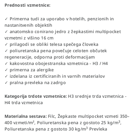
Prednosti vzmetnice:
✓ Primerna tudi za uporabo v hotelih, penzionih in
nastanitvenih objektih
✓ anatomsko conirano jedro z žepkastimi multipocket
vzmetmi z višino 16 cm
✓ prilagodi se obliki telesa spečega človeka
✓ poliuretanska pena povečuje celoten občutek
regeneracije, odporna proti deformacijam
✓ kakovostna obojestranska vzmetnica - H3 / H4
✓ primerna za alergike
✓ izdelana iz certificiranih in varnih materialov
✓ pralna prevleka na zadrgo
Kategorija trdote vzmetnice:
H3 srednje trda vzmetnica -
H4 trda vzmetnica
Materialna sestava:
Filc, Žepkaste multipocket vzmeti 350–
3
400 vzmeti/m², Poliuretanska pena z gostoto 25 kg/m
,
3
Poliuretanska pena z gostoto 30 kg/m
Prevleka