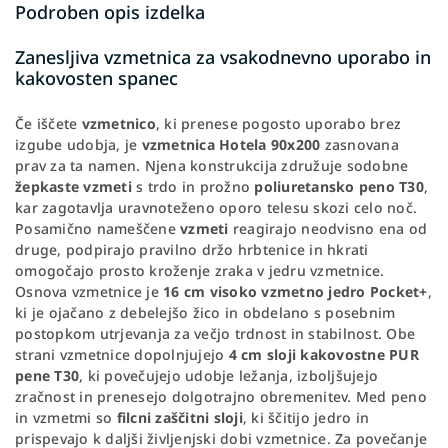
Podroben opis izdelka
Zanesljiva vzmetnica za vsakodnevno uporabo in
kakovosten spanec
Če iščete
vzmetnico
, ki prenese pogosto uporabo brez
izgube udobja, je
vzmetnica
Hotela
90x200
zasnovana
prav za ta namen. Njena konstrukcija združuje sodobne
žepkaste vzmeti
s trdo in prožno
poliuretansko peno T30
,
kar zagotavlja uravnoteženo oporo telesu skozi celo noč.
Posamično nameščene
vzmeti
reagirajo neodvisno ena od
druge, podpirajo pravilno držo hrbtenice in hkrati
omogočajo prosto kroženje zraka v jedru vzmetnice.
Osnova vzmetnice je
16 cm visoko vzmetno jedro Pocket+
,
ki je ojačano z debelejšo žico in obdelano s posebnim
postopkom utrjevanja za večjo trdnost in stabilnost. Obe
strani vzmetnice dopolnjujejo
4 cm sloji kakovostne PUR
pene T30
, ki povečujejo udobje ležanja, izboljšujejo
zračnost in prenesejo dolgotrajno obremenitev. Med peno
in vzmetmi so
filcni zaščitni sloji
, ki ščitijo jedro in
prispevajo k daljši življenjski dobi vzmetnice. Za povečanje