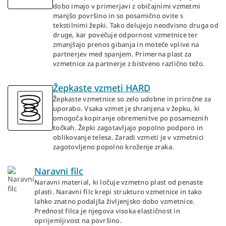
dobo imajo v primerjavi z običajnimi vzmetmi
manjšo površino in so posamično ovite s
tekstilnimi žepki. Tako delujejo neodvisno druga od
druge, kar povečuje odpornost vzmetnice ter
zmanjšajo prenos gibanja in moteče vplive na
partnerjev med spanjem. Primerna plast za
vzmetnice za partnerje z bistveno različno težo.
Žepkaste vzmeti HARD
Žepkaste vzmetnice so zelo udobne in priročne za
uporabo. Vsaka vzmet je shranjena v žepku, ki
omogoča kopiranje obremenitve po posameznih
točkah. Žepki zagotavljajo popolno podporo in
oblikovanje telesa. Zaradi vzmeti je v vzmetnici
zagotovljeno popolno kroženje zraka.
Naravni filc
Naravni material, ki ločuje vzmetno plast od penaste
plasti. Naravni filc krepi strukturo vzmetnice in tako
lahko znatno podaljša življenjsko dobo vzmetnice.
Prednost filca je njegova visoka elastičnost in
oprijemljivost na površino.