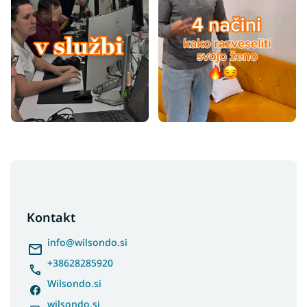
F
o
o
t
Kontakt
e
r
info
@
wilsondo.si
+38628285920
Wilsondo.si
wilsondo.si