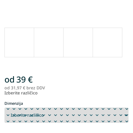
od
39 €
od
31,97 €
brez DDV
Me
Izberite različico
ce
Dimenzija