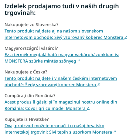
Izdelek prodajamo tudi v naših drugih
trgovinah:
Nakupujete zo Slovenska?
Tento produkt nájdete aj na našom slovenskom
internetovom obchode: Sivý vzorovaný koberec Monstera
↗
Magyarországról vásárol?
Ez a termék megtalálható magyar webáruházunkban is:
MONSTERA szürke mintás szőnyeg
↗
Nakupujete z Česka?
Tento produkt najdete i v našem českém internetovém
obchodě: Šedý vzorovaný koberec Monstera
↗
Cumpărați din România?
Acest produs îl găsiți și în magazinul nostru online din
România: Covor gri cu model Monstera
↗
Kupujete iz Hrvatske?
Ovaj proizvod možete pronaći i u našoj hrvatskoj
internetskoj trgovini: Sivi tepih s uzorkom Monstera
↗