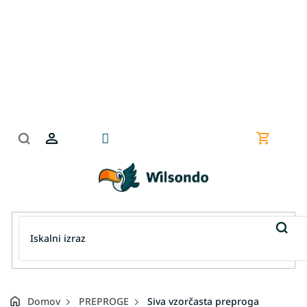
Preskoči
na
vsebino
Nakupov
košarica
Domov
PREPROGE
Siva vzorčasta preproga