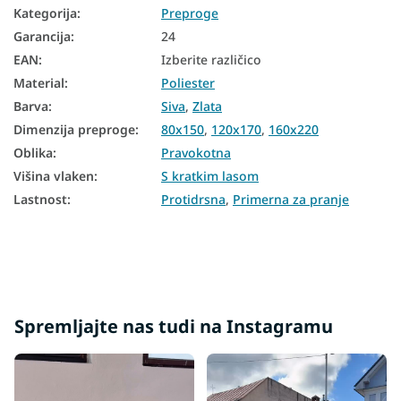
Kategorija
:
Preproge
Garancija
:
24
EAN
:
Izberite različico
Material
:
Poliester
Barva
:
Siva
,
Zlata
Dimenzija preproge
:
80x150
,
120x170
,
160x220
Oblika
:
Pravokotna
Višina vlaken
:
S kratkim lasom
Lastnost
:
Protidrsna
,
Primerna za pranje
Spremljajte nas tudi na Instagramu