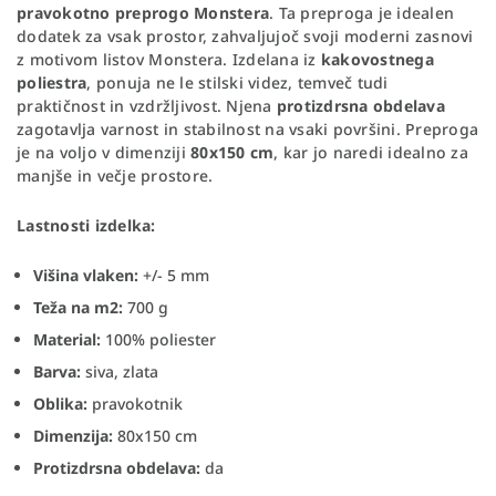
pravokotno preprogo Monstera
. Ta preproga je idealen
dodatek za vsak prostor, zahvaljujoč svoji moderni zasnovi
z motivom listov Monstera. Izdelana iz
kakovostnega
poliestra
, ponuja ne le stilski videz, temveč tudi
praktičnost in vzdržljivost. Njena
protizdrsna obdelava
zagotavlja varnost in stabilnost na vsaki površini. Preproga
je na voljo v dimenziji
80x150 cm
, kar jo naredi idealno za
manjše in večje prostore.
Lastnosti izdelka:
Višina vlaken:
+/- 5 mm
Teža na m2:
700 g
Material:
100% poliester
Barva:
siva, zlata
Oblika:
pravokotnik
Dimenzija:
80x150 cm
Protizdrsna obdelava:
da