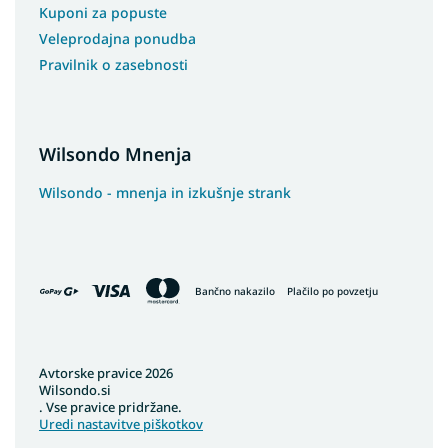
Kuponi za popuste
Veleprodajna ponudba
Pravilnik o zasebnosti
Wilsondo Mnenja
Wilsondo - mnenja in izkušnje strank
Bančno nakazilo
Plačilo po povzetju
Avtorske pravice 2026
Wilsondo.si
. Vse pravice pridržane.
Uredi nastavitve piškotkov