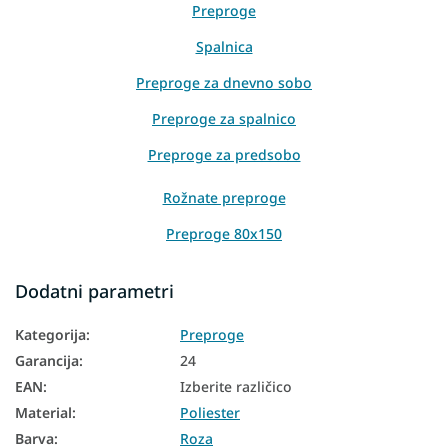
Preproge
Spalnica
Preproge za dnevno sobo
Preproge za spalnico
Preproge za predsobo
Rožnate preproge
Preproge 80x150
Preproge 120x170
Dodatni parametri
Preproge 160x220
Kategorija
:
Preproge
Garancija
:
24
EAN
:
Izberite različico
Material
:
Poliester
Barva
:
Roza