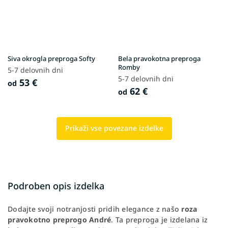
Siva okrogla preproga Softy
Bela pravokotna preproga
Romby
5-7 delovnih dni
5-7 delovnih dni
53 €
od
62 €
od
Prikaži vse povezane izdelke
Podroben opis izdelka
Dodajte svoji notranjosti pridih elegance z našo
roza
pravokotno preprogo André
. Ta preproga je izdelana iz