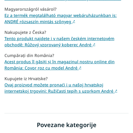
Magyarországról vásárol?
Ez a termék megtalálható magyar webáruházunkban is:
ANDRÉ rózsaszín mintás szőnyeg
↗
Nakupujete z Česka?
Tento produkt najdete i v našem českém internetovém
obchodě: Růžový vzorovaný koberec André
↗
Cumpărați din România?
Acest produs îl găsiți și în magazinul nostru online din
România: Covor roz cu model André
↗
Kupujete iz Hrvatske?
Ovaj proizvod možete pronaći i u našoj hrvatskoj
internetskoj trgovini: Ružičasti tepih s uzorkom André
↗
Povezane kategorije