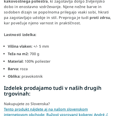
kakovostnega poliestra
, ki zagotavlja dolgo življenjsko
dobo in enostavno vzdrževanje. Njene nežne barve in
sodoben dizajn se popolnoma prilegajo vsaki sobi, hkrati
pa zagotavljajo udobje in stil. Preproga je tudi
proti zdrsu
,
kar povečuje njeno varnost in praktičnost.
Lastnosti izdelka:
Višina vlaken:
+/- 5 mm
Teža na m2:
700 g
Material:
100% poliester
Barva:
roza
Oblika:
pravokotnik
Izdelek prodajamo tudi v naših drugih
trgovinah:
Nakupujete zo Slovenska?
Tento produkt nájdete aj na našom slovenskom
internetovom obchode: Ružový vzorovaný koberec André
↗