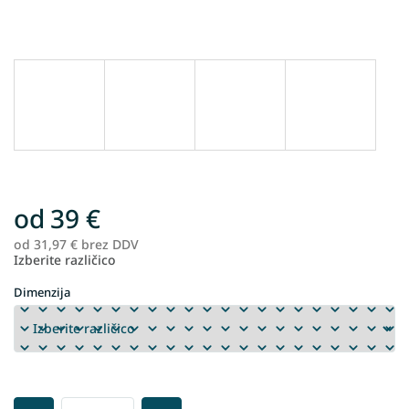
od
39 €
od
31,97 €
brez DDV
Me
Izberite različico
ce
Dimenzija