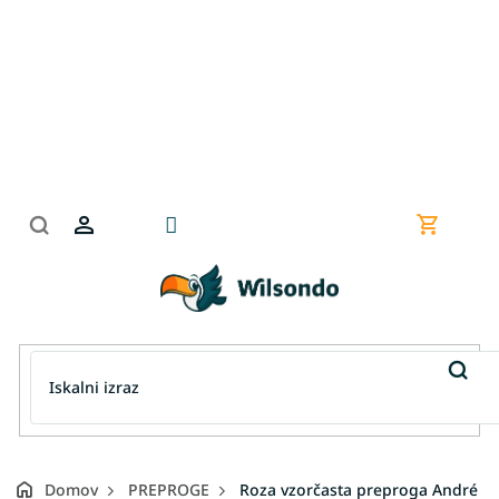
Preskoči
na
vsebino
Nakupov
košarica
Domov
PREPROGE
Roza vzorčasta preproga André