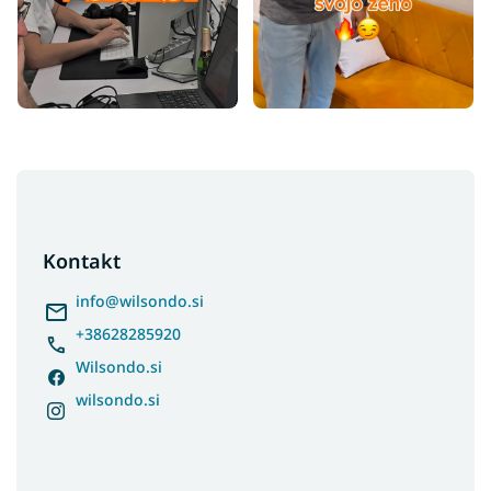
F
o
o
t
Kontakt
e
r
info
@
wilsondo.si
+38628285920
Wilsondo.si
wilsondo.si