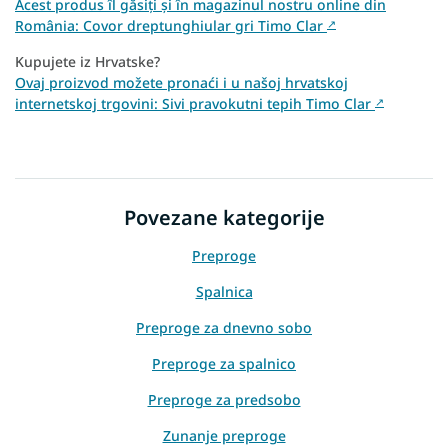
Acest produs îl găsiți și în magazinul nostru online din
România: Covor dreptunghiular gri Timo Clar
↗
Kupujete iz Hrvatske?
Ovaj proizvod možete pronaći i u našoj hrvatskoj
internetskoj trgovini: Sivi pravokutni tepih Timo Clar
↗
Povezane kategorije
Preproge
Spalnica
Preproge za dnevno sobo
Preproge za spalnico
Preproge za predsobo
Zunanje preproge