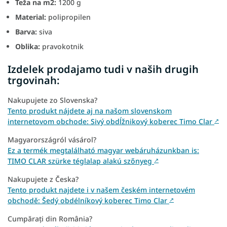
Teža na m2:
1200 g
Material:
polipropilen
Barva:
siva
Oblika:
pravokotnik
Izdelek prodajamo tudi v naših drugih
trgovinah:
Nakupujete zo Slovenska?
Tento produkt nájdete aj na našom slovenskom
internetovom obchode: Sivý obdĺžnikový koberec Timo Clar
↗
Magyarországról vásárol?
Ez a termék megtalálható magyar webáruházunkban is:
TIMO CLAR szürke téglalap alakú szőnyeg
↗
Nakupujete z Česka?
Tento produkt najdete i v našem českém internetovém
obchodě: Šedý obdélníkový koberec Timo Clar
↗
Cumpărați din România?