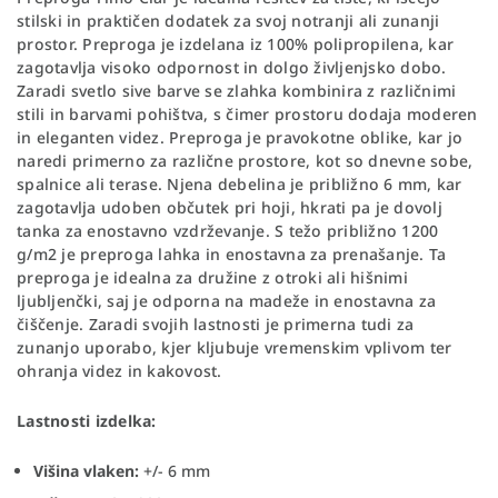
stilski in praktičen dodatek za svoj notranji ali zunanji
prostor. Preproga je izdelana iz 100% polipropilena, kar
zagotavlja visoko odpornost in dolgo življenjsko dobo.
Zaradi svetlo sive barve se zlahka kombinira z različnimi
stili in barvami pohištva, s čimer prostoru dodaja moderen
in eleganten videz. Preproga je pravokotne oblike, kar jo
naredi primerno za različne prostore, kot so dnevne sobe,
spalnice ali terase. Njena debelina je približno 6 mm, kar
zagotavlja udoben občutek pri hoji, hkrati pa je dovolj
tanka za enostavno vzdrževanje. S težo približno 1200
g/m2 je preproga lahka in enostavna za prenašanje. Ta
preproga je idealna za družine z otroki ali hišnimi
ljubljenčki, saj je odporna na madeže in enostavna za
čiščenje. Zaradi svojih lastnosti je primerna tudi za
zunanjo uporabo, kjer kljubuje vremenskim vplivom ter
ohranja videz in kakovost.
Lastnosti izdelka:
Višina vlaken:
+/- 6 mm