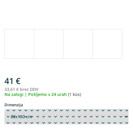
41 €
33,61 € brez DDV
Me
Na zalogi | Pošljemo v 24 urah
(1 kos)
ce
Dimenzija