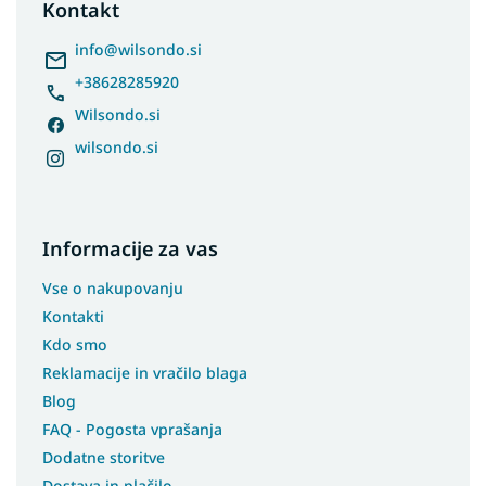
t
Kontakt
e
r
info
@
wilsondo.si
+38628285920
Wilsondo.si
wilsondo.si
Informacije za vas
Vse o nakupovanju
Kontakti
Kdo smo
Reklamacije in vračilo blaga
Blog
FAQ - Pogosta vprašanja
Dodatne storitve
Dostava in plačilo