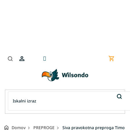
Preskoči
na
vsebino
Nakupov
košarica
Domov
PREPROGE
Siva pravokotna preproga Timo