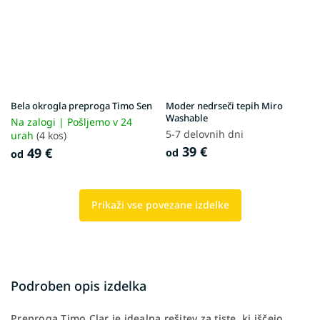
Bela okrogla preproga Timo Sen
Moder nedrseči tepih Miro
Washable
Na zalogi | Pošljemo v 24
5-7 delovnih dni
urah
(4 kos)
39 €
49 €
od
od
Prikaži vse povezane izdelke
Podroben opis izdelka
Preproga Timo Clar je idealna rešitev za tiste, ki iščejo