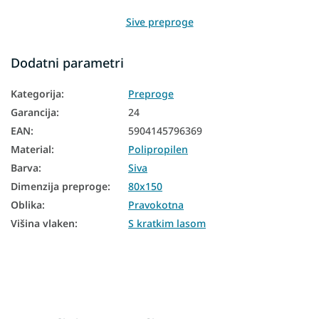
Sive preproge
Preproge 80x150
Dodatni parametri
Preproge 120x170
Kategorija
:
Preproge
Preproge 160x220
Garancija
:
24
Preproge 200x290
EAN
:
5904145796369
Material
:
Polipropilen
Preproge 240x330
Barva
:
Siva
Dimenzija preproge
:
80x150
Oblika
:
Pravokotna
Višina vlaken
:
S kratkim lasom