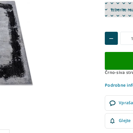
Črno-siva st
Podrobne inf
Vpraša
Glejte