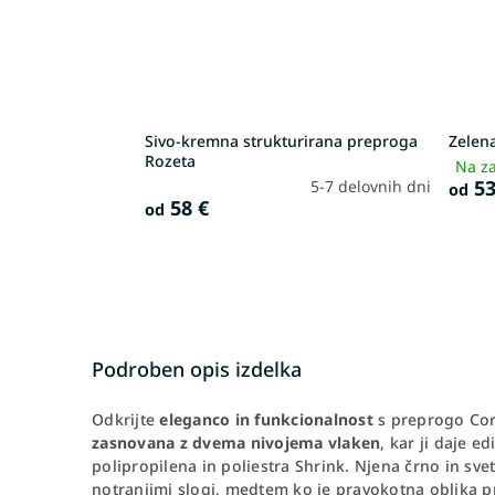
Sivo-kremna strukturirana preproga
Zelen
Rozeta
Na za
53
5-7 delovnih dni
od
58 €
od
Podroben opis izdelka
Odkrijte
eleganco in funkcionalnost
s preprogo Cor
zasnovana z dvema nivojema vlaken
, kar ji daje e
polipropilena in poliestra Shrink. Njena črno in sve
notranjimi slogi, medtem ko je pravokotna oblika p