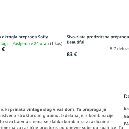
a okrogla preproga Softy
Sivo-zlata protizdrsna preprog
Beautiful
logi | Pošljemo v 24 urah
(1 kos)
 €
5-7 delov
83 €
D
Ka
e, ki
prinaša vintage slog v vaš dom
.
Ta preproga je
dinstveno strukturo in globino. Izdelana je iz kombinacije
Ga
tlo siva barvna shema se zlahka kombinira z različnimi
E
rimerna za različne prostore, od dnevne sobe do spalnice. Ta