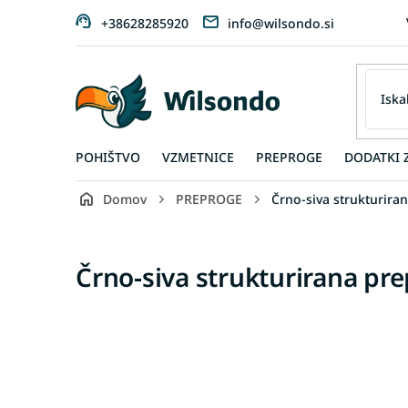
Preskoči
+38628285920
info@wilsondo.si
na
vsebino
POHIŠTVO
VZMETNICE
PREPROGE
DODATKI 
Domov
PREPROGE
Črno-siva strukturira
Črno-siva strukturirana pr