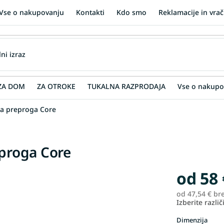
Vse o nakupovanju
Kontakti
Kdo smo
Reklamacije in vrač
ZA DOM
ZA OTROKE
TUKALNA RAZPRODAJA
Vse o nakupo
na preproga Core
eproga Core
od
58 
od
47,54 €
br
Izberite različ
Dimenzija