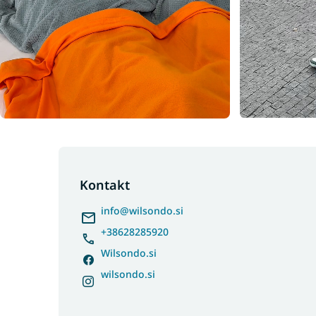
F
o
o
Kontakt
t
info
@
wilsondo.si
e
r
+38628285920
Wilsondo.si
wilsondo.si