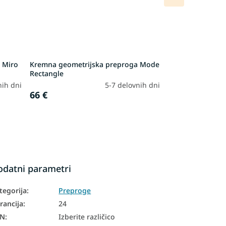
izdelek
a Miro
Kremna geometrijska preproga Mode
Rectangle
nih dni
5-7 delovnih dni
66 €
odatni parametri
tegorija
:
Preproge
rancija
:
24
AN
:
Izberite različico