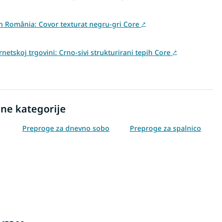
din România: Covor texturat negru-gri Core
↗
netskoj trgovini: Crno-sivi strukturirani tepih Core
↗
ne kategorije
Preproge za dnevno sobo
Preproge za spalnico
Preproge 120x170
Preproge 140x190
Preproge 240x330