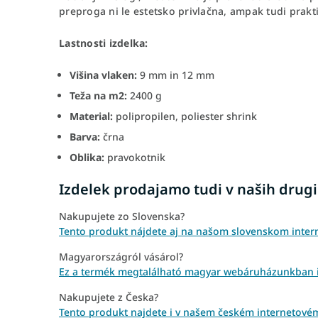
preproga ni le estetsko privlačna, ampak tudi prakti
Lastnosti izdelka:
Višina vlaken:
9 mm in 12 mm
Teža na m2:
2400 g
Material:
polipropilen, poliester shrink
Barva:
črna
Oblika:
pravokotnik
Izdelek prodajamo tudi v naših drugi
Nakupujete zo Slovenska?
Tento produkt nájdete aj na našom slovenskom inter
Magyarországról vásárol?
Ez a termék megtalálható magyar webáruházunkban is
Nakupujete z Česka?
Tento produkt najdete i v našem českém internetov