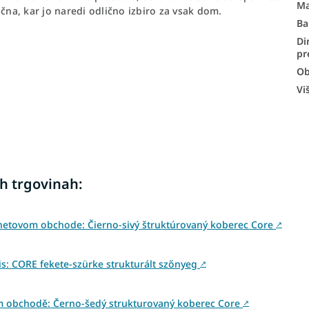
Ma
čna, kar jo naredi odlično izbiro za vsak dom.
Ba
Di
pr
Ob
Vi
h trgovinah:
netovom obchode: Čierno-sivý štruktúrovaný koberec Core
↗
: CORE fekete-szürke strukturált szőnyeg
↗
ém obchodě: Černo-šedý strukturovaný koberec Core
↗