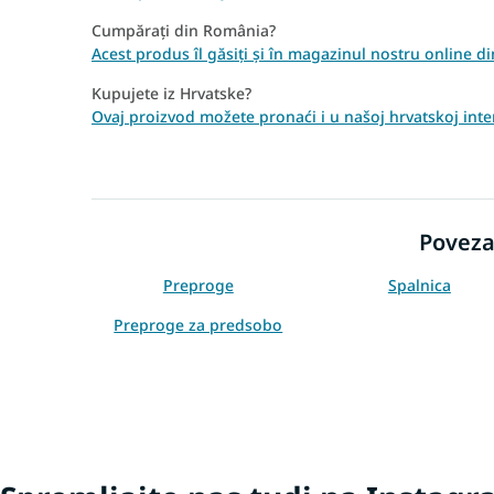
Cumpărați din România?
Acest produs îl găsiți și în magazinul nostru online 
Kupujete iz Hrvatske?
Ovaj proizvod možete pronaći i u našoj hrvatskoj inter
Poveza
Preproge
Spalnica
Preproge za predsobo
Črne preproge
Preproge 80x150
Preproge 160x220
Preproge 200x290