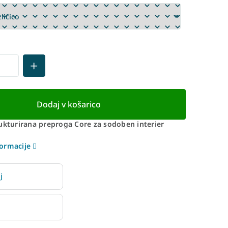
Dodaj v košarico
rukturirana preproga Core za sodoben interier
ormacije
j