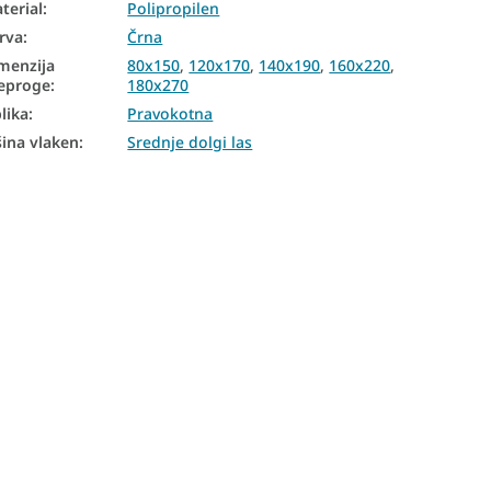
terial
:
Polipropilen
rva
:
Črna
menzija
80x150
,
120x170
,
140x190
,
160x220
,
eproge
:
180x270
lika
:
Pravokotna
šina vlaken
:
Srednje dolgi las