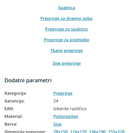
Spalnica
Preproge za dnevno sobo
Preproge za spalnico
Preproge za predsobo
Tkane preproge
Sive preproge
Dodatni parametri
Kategorija
:
Preproge
Garancija
:
24
EAN
:
Izberite različico
Material
:
Polipropilen
Barva
:
Siva
Dimenzija preproge
:
78x150
,
116x170
,
136x190
,
155x220