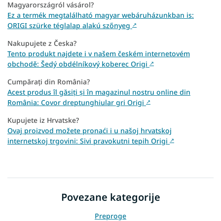
Magyarországról vásárol?
Ez a termék megtalálható magyar webáruházunkban is:
ORIGI szürke téglalap alakú szőnyeg
↗
Nakupujete z Česka?
Tento produkt najdete i v našem českém internetovém
obchodě: Šedý obdélníkový koberec Origi
↗
Cumpărați din România?
Acest produs îl găsiți și în magazinul nostru online din
România: Covor dreptunghiular gri Origi
↗
Kupujete iz Hrvatske?
Ovaj proizvod možete pronaći i u našoj hrvatskoj
internetskoj trgovini: Sivi pravokutni tepih Origi
↗
Povezane kategorije
Preproge