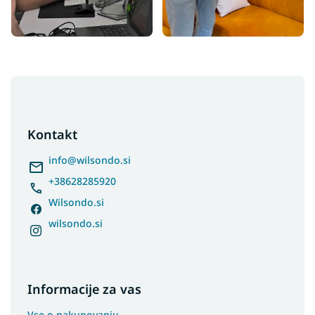
F
o
o
t
Kontakt
e
r
info
@
wilsondo.si
+38628285920
Wilsondo.si
wilsondo.si
Informacije za vas
Vse o nakupovanju