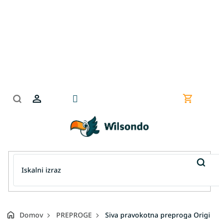
Preskoči
na
vsebino
Nakupov
košarica
Domov
PREPROGE
Siva pravokotna preproga Origi