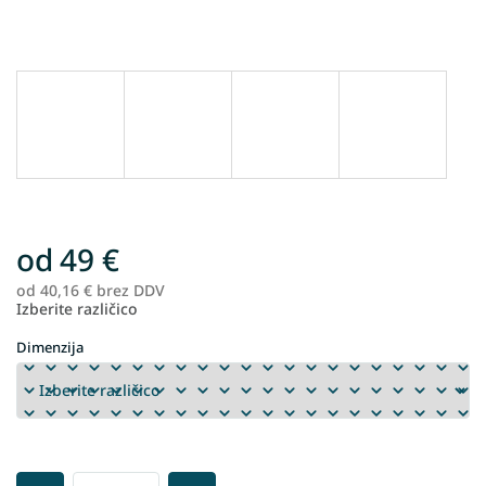
od
49 €
od
40,16 €
brez DDV
Me
Izberite različico
ce
Dimenzija