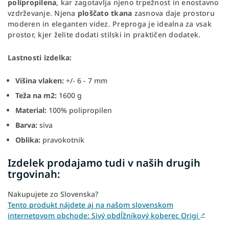
polipropilena
, kar zagotavlja njeno trpežnost in enostavno
vzdrževanje. Njena
ploščato tkana
zasnova daje prostoru
moderen in eleganten videz. Preproga je idealna za vsak
prostor, kjer želite dodati stilski in praktičen dodatek.
Lastnosti izdelka:
Višina vlaken:
+/- 6 - 7 mm
Teža na m2:
1600 g
Material:
100% polipropilen
Barva:
siva
Oblika:
pravokotnik
Izdelek prodajamo tudi v naših drugih
trgovinah:
Nakupujete zo Slovenska?
Tento produkt nájdete aj na našom slovenskom
internetovom obchode: Sivý obdĺžnikový koberec Origi
↗