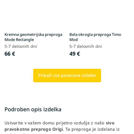
Kremna geometrijska preproga
Bela okrogla preproga Timo
Mode Rectangle
Mod
5-7 delovnih dni
5-7 delovnih dni
66 €
49 €
Prikaži vse povezane izdelke
Podroben opis izdelka
Ustvarite v vašem domu prijetno vzdušje z našo
sivo
pravokotno preprogo Origi
. Ta preproga je izdelana iz