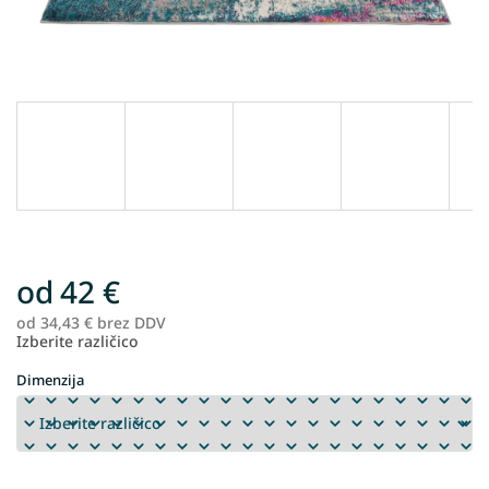
od
42 €
od
34,43 €
brez DDV
Me
Izberite različico
ce
Dimenzija