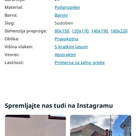
Preproge 180x260
Material
:
Polipropilen
Barva
:
Barvni
Preproge 200x290
Slog
:
Sodoben
Preproge 240x330
Dimenzija preproge
:
80x150
,
120x170
,
140x190
,
160x220
Oblika
:
Pravokotna
Višina vlaken
:
S kratkim lasom
Vzorec
:
Abstraktni
Lastnost
:
Primerna za talno gretje
Spremljajte nas tudi na Instagramu