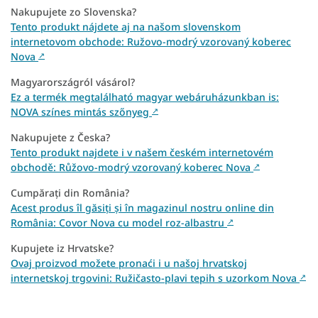
Nakupujete zo Slovenska?
Tento produkt nájdete aj na našom slovenskom
internetovom obchode: Ružovo-modrý vzorovaný koberec
Nova
↗
Magyarországról vásárol?
Ez a termék megtalálható magyar webáruházunkban is:
NOVA színes mintás szőnyeg
↗
Nakupujete z Česka?
Tento produkt najdete i v našem českém internetovém
obchodě: Růžovo-modrý vzorovaný koberec Nova
↗
Cumpărați din România?
Acest produs îl găsiți și în magazinul nostru online din
România: Covor Nova cu model roz-albastru
↗
Kupujete iz Hrvatske?
Ovaj proizvod možete pronaći i u našoj hrvatskoj
internetskoj trgovini: Ružičasto-plavi tepih s uzorkom Nova
↗