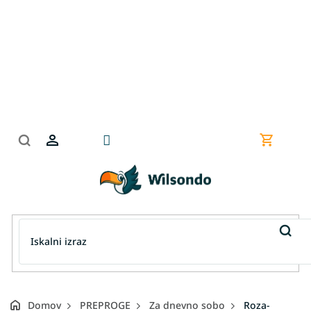
Preskoči
na
vsebino
Nakupov
košarica
Domov
PREPROGE
Za dnevno sobo
Roza-