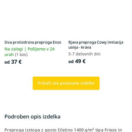
Siva protizdrsna preproga Enzo
Rjava preproga Cowy imitacija
usnja - krava
Na zalogi | Pošljemo v 24
5-7 delovnih dni
urah
(1 kos)
49 €
37 €
od
od
Prikaži vse povezane izdelke
Podroben opis izdelka
Preproga izstopa z gosto ščetino 1400 g/m² tipa Frieze in