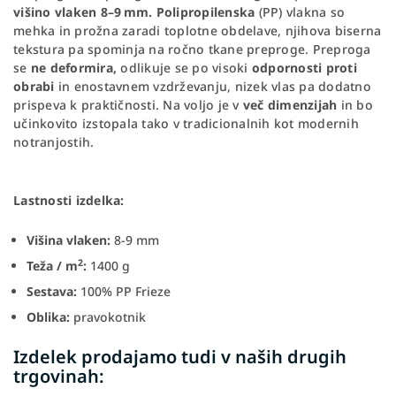
višino vlaken 8–9 mm. Polipropilenska
(PP) vlakna so
mehka in prožna zaradi toplotne obdelave, njihova biserna
tekstura pa spominja na ročno tkane preproge. Preproga
se
ne deformira,
odlikuje se po visoki
odpornosti proti
obrabi
in enostavnem vzdrževanju, nizek vlas pa dodatno
prispeva k praktičnosti. Na voljo je v
več dimenzijah
in bo
učinkovito izstopala tako v tradicionalnih kot modernih
notranjostih.
Lastnosti izdelka:
Višina vlaken:
8-9 mm
2
Teža / m
:
1400 g
Sestava:
100% PP Frieze
Oblika:
pravokotnik
Izdelek prodajamo tudi v naših drugih
trgovinah: