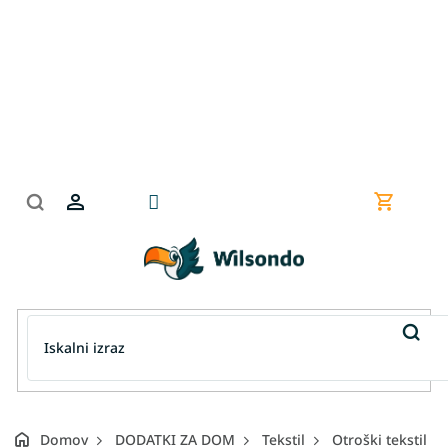
Preskoči
na
vsebino
Nakupov
košarica
Domov
DODATKI ZA DOM
Tekstil
Otroški tekstil