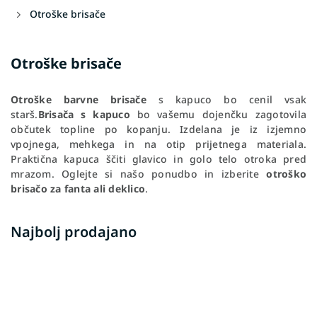
Otroške brisače
Otroške brisače
Otroške barvne brisače
s kapuco bo cenil vsak
starš.
Brisača s kapuco
bo vašemu dojenčku zagotovila
občutek topline po kopanju. Izdelana je iz izjemno
vpojnega, mehkega in na otip prijetnega materiala.
Praktična kapuca ščiti glavico in golo telo otroka pred
mrazom. Oglejte si našo ponudbo in izberite
otroško
brisačo za fanta ali deklico
.
Najbolj prodajano