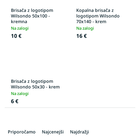
Brisača z logotipom
Kopalna brisača z
Wilsondo 50x100 -
logotipom Wilsondo
kremna
70x140 - krem
Na zalogi
Na zalogi
10 €
16 €
Brisača z logotipom
Wilsondo 50x30 - krem
Na zalogi
6 €
R
a
Priporočamo
Najcenejši
Najdražji
z