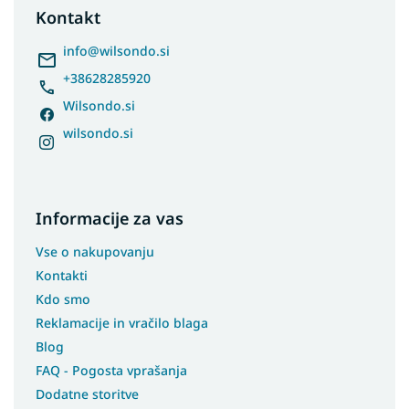
t
Kontakt
e
r
info
@
wilsondo.si
+38628285920
Wilsondo.si
wilsondo.si
Informacije za vas
Vse o nakupovanju
Kontakti
Kdo smo
Reklamacije in vračilo blaga
Blog
FAQ - Pogosta vprašanja
Dodatne storitve