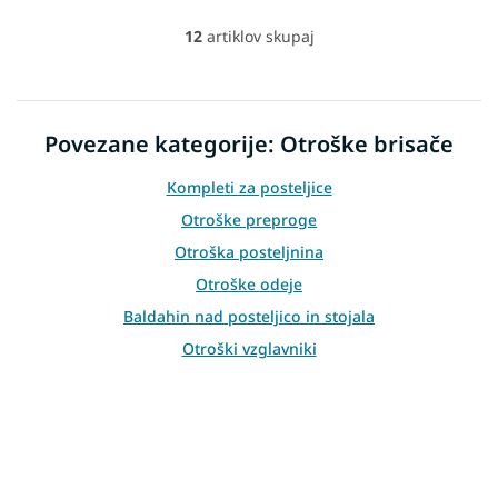
12
artiklov skupaj
L
i
s
t
i
Povezane kategorije: Otroške brisače
n
g
Kompleti za posteljice
c
o
Otroške preproge
n
Otroška posteljnina
t
r
Otroške odeje
o
Baldahin nad posteljico in stojala
l
s
Otroški vzglavniki