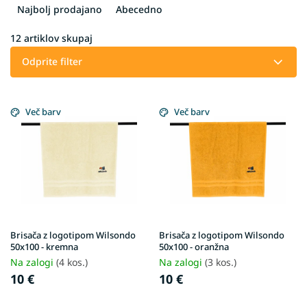
v
Najbolj prodajano
Abecedno
r
š
12
artiklov skupaj
č
Odprite filter
a
n
L
j
i
Več barv
Več barv
e
s
i
t
z
o
d
f
e
p
l
r
k
o
o
d
v
Brisača z logotipom Wilsondo
Brisača z logotipom Wilsondo
u
50x100 - kremna
50x100 - oranžna
c
Na zalogi
(4 kos.)
Na zalogi
(3 kos.)
t
10 €
10 €
s