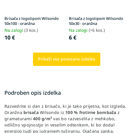
Brisača z logotipom Wilsondo
Brisača z logotipom Wilsondo
50x100 - oranžna
50x30 - oranžna
Na zalogi
(3 kos.)
Na zalogi
(>6 kos.)
10 €
6 €
Prikaži vse povezane izdelke
Podroben opis izdelka
Razvedrite si dan z brisačo, ki je tako prijetna, kot izgleda.
Oranžna
brisača
Wilsondo iz
100 % frotirne bombaža
z
gramaturami
400 g/m²
vas bo razveselila z mehkobo,
odlično vpojnostjo in veselim odtenkom, ki bo dodal
energijo tudi po jutranjem tuširanju. Ojačana zanka,