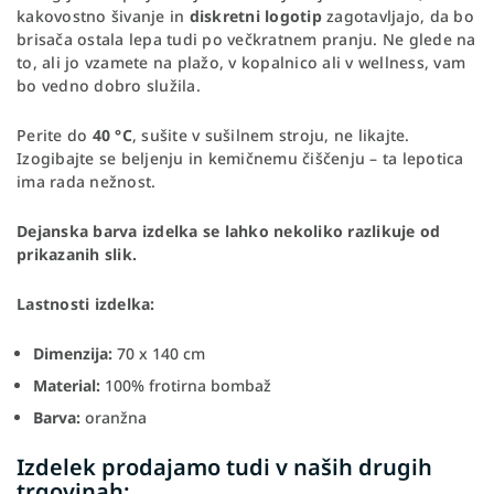
kakovostno šivanje in
diskretni logotip
zagotavljajo, da bo
brisača ostala lepa tudi po večkratnem pranju. Ne glede na
to, ali jo vzamete na plažo, v kopalnico ali v wellness, vam
bo vedno dobro služila.
Perite do
40 °C
, sušite v sušilnem stroju, ne likajte.
Izogibajte se beljenju in kemičnemu čiščenju – ta lepotica
ima rada nežnost.
Dejanska barva izdelka se lahko nekoliko razlikuje od
prikazanih slik.
Lastnosti izdelka:
Dimenzija:
70 x 140 cm
Material:
100% frotirna bombaž
Barva:
oranžna
Izdelek prodajamo tudi v naših drugih
trgovinah: