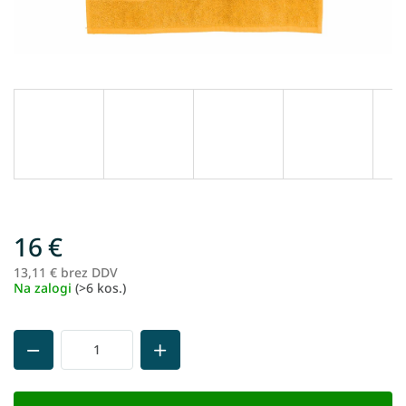
16 €
13,11 € brez DDV
Me
Na zalogi
(>6 kos.)
ce