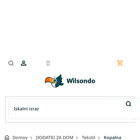
Preskoči
na
vsebino
Nakupov
košarica
Domov
DODATKI ZA DOM
Tekstil
Kopalna