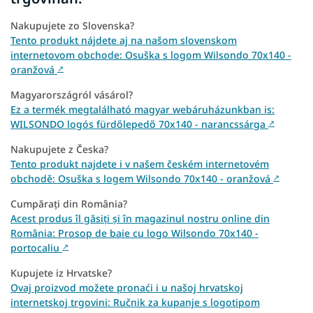
Nakupujete zo Slovenska?
Tento produkt nájdete aj na našom slovenskom
internetovom obchode: Osuška s logom Wilsondo 70x140 -
oranžová
↗
Magyarországról vásárol?
Ez a termék megtalálható magyar webáruházunkban is:
WILSONDO logós fürdőlepedő 70x140 - narancssárga
↗
Nakupujete z Česka?
Tento produkt najdete i v našem českém internetovém
obchodě: Osuška s logem Wilsondo 70x140 - oranžová
↗
Cumpărați din România?
Acest produs îl găsiți și în magazinul nostru online din
România: Prosop de baie cu logo Wilsondo 70x140 -
portocaliu
↗
Kupujete iz Hrvatske?
Ovaj proizvod možete pronaći i u našoj hrvatskoj
internetskoj trgovini: Ručnik za kupanje s logotipom