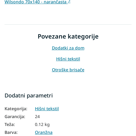
Wilsondo 70x140 - narančasta
↗
Povezane kategorije
Dodatki za dom
Hišni tekstil
Otroške brisače
Dodatni parametri
Kategorija
:
Hišni tekstil
Garancija
:
24
Teža
:
0.12 kg
Barva
:
Oranžna