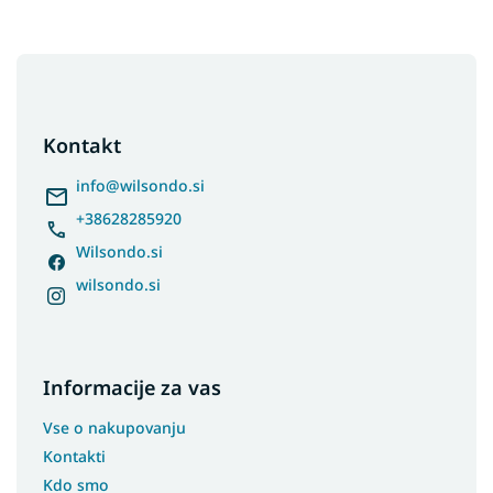
F
o
o
t
Kontakt
e
r
info
@
wilsondo.si
+38628285920
Wilsondo.si
wilsondo.si
Informacije za vas
Vse o nakupovanju
Kontakti
Kdo smo