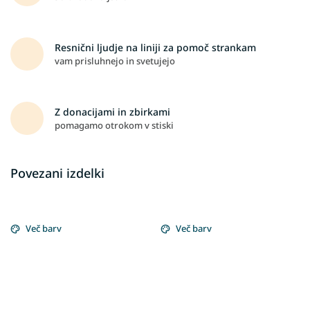
Resnični ljudje na liniji za pomoč strankam
vam prisluhnejo in svetujejo
Z donacijami in zbirkami
pomagamo otrokom v stiski
Povezani izdelki
Več barv
Več barv