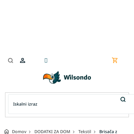
Preskoči
na
vsebino
Nakupov
košarica
Domov
DODATKI ZA DOM
Tekstil
Brisača z