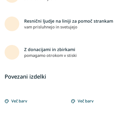
Resnični ljudje na liniji za pomoč strankam
vam prisluhnejo in svetujejo
Z donacijami in zbirkami
pomagamo otrokom v stiski
Povezani izdelki
Več barv
Več barv