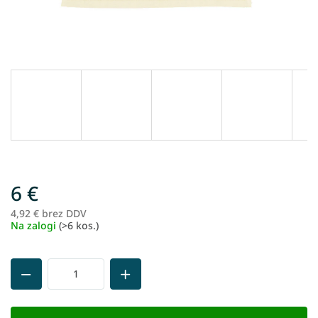
6 €
4,92 € brez DDV
Me
Na zalogi
(>6 kos.)
ce