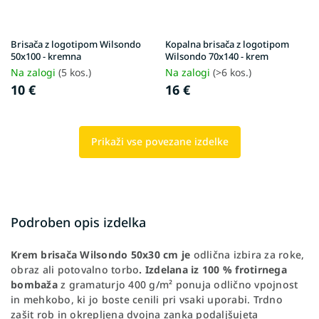
Brisača z logotipom Wilsondo
Kopalna brisača z logotipom
50x100 - kremna
Wilsondo 70x140 - krem
Na zalogi
(5 kos.)
Na zalogi
(>6 kos.)
10 €
16 €
Prikaži vse povezane izdelke
Podroben opis izdelka
Krem brisača Wilsondo 50x30 cm je
odlična izbira za roke,
obraz ali potovalno torbo
. Izdelana iz 100 % frotirnega
bombaža
z gramaturjo 400 g/m² ponuja odlično vpojnost
in mehkobo, ki jo boste cenili pri vsaki uporabi. Trdno
zašit rob in okrepljena dvojna zanka podaljšujeta