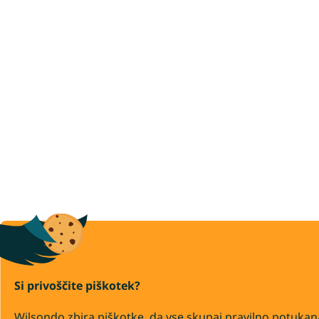
Si privoščite piškotek?
Wilsondo zbira piškotke, da vse skupaj pravilno potukan