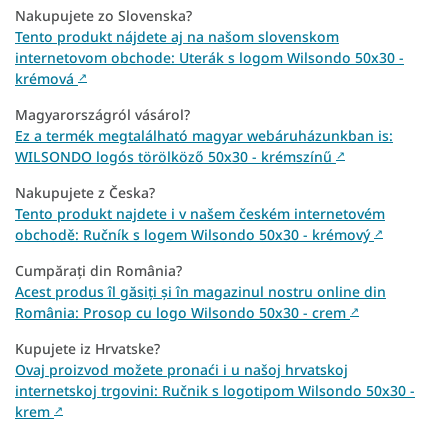
Nakupujete zo Slovenska?
Tento produkt nájdete aj na našom slovenskom
internetovom obchode: Uterák s logom Wilsondo 50x30 -
krémová
↗
Magyarországról vásárol?
Ez a termék megtalálható magyar webáruházunkban is:
WILSONDO logós törölköző 50x30 - krémszínű
↗
Nakupujete z Česka?
Tento produkt najdete i v našem českém internetovém
obchodě: Ručník s logem Wilsondo 50x30 - krémový
↗
Cumpărați din România?
Acest produs îl găsiți și în magazinul nostru online din
România: Prosop cu logo Wilsondo 50x30 - crem
↗
Kupujete iz Hrvatske?
Ovaj proizvod možete pronaći i u našoj hrvatskoj
internetskoj trgovini: Ručnik s logotipom Wilsondo 50x30 -
krem
↗