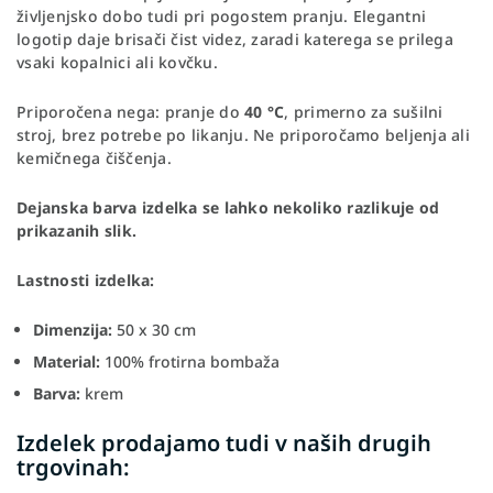
življenjsko dobo tudi pri pogostem pranju. Elegantni
logotip daje brisači čist videz, zaradi katerega se prilega
vsaki kopalnici ali kovčku.
Priporočena nega: pranje do
40 °C
, primerno za sušilni
stroj, brez potrebe po likanju. Ne priporočamo beljenja ali
kemičnega čiščenja.
Dejanska barva izdelka se lahko nekoliko razlikuje od
prikazanih slik.
Lastnosti izdelka:
Dimenzija:
50 x 30 cm
Material:
100% frotirna bombaža
Barva:
krem
Izdelek prodajamo tudi v naših drugih
trgovinah: