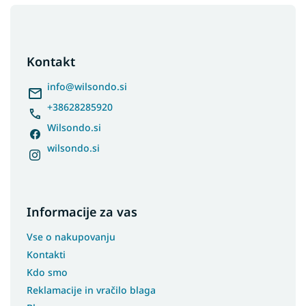
F
o
o
t
Kontakt
e
r
info
@
wilsondo.si
+38628285920
Wilsondo.si
wilsondo.si
Informacije za vas
Vse o nakupovanju
Kontakti
Kdo smo
Reklamacije in vračilo blaga