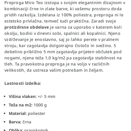
Preproga Miro Teo izstopa s svojim elegantnim dizajnom v
kombinaciji črne in zlate barve, ki vašemu prostoru doda
pridih razkošja. Izdelana iz 100% poliestra, preproga ni le
estetsko privlačna, temveč tudi praktična. Zaradi svoje
protizdrsne obdelave
je varna za uporabo v katerem koli
okolju, bodisi v dnevni sobi, spalnici ali kopalnici. Njeno
vzdrževanje je enostavno, saj jo lahko perete v pralnem
stroju, kar zagotavlja dolgotrajno čistočo in svežino. S
debelino približno 5 mm zagotavlja prijeten občutek pod
nogami, njena teža 1,0 kg/m2 pa zagotavlja stabilnost na
tleh. Ta pravokotna preproga je na voljo v različnih
velikostih, da ustreza vašim potrebam in željam.
Lastnosti izdelka:
Višina vlaken:
+/- 5 mm
Teža na m2:
1000 g
Material:
poliester
Barva:
črna
Oblika:
pravokotnik