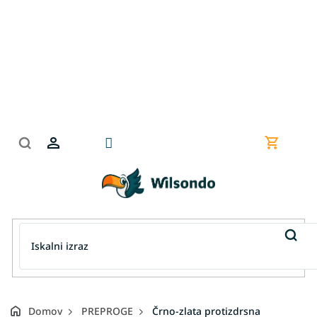
Preskoči
na
vsebino
Nakupov
košarica
Domov
PREPROGE
Črno-zlata protizdrsna