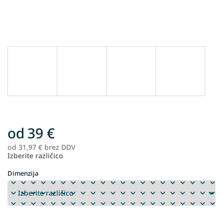
od
39 €
od
31,97 €
brez DDV
Me
Izberite različico
ce
Dimenzija