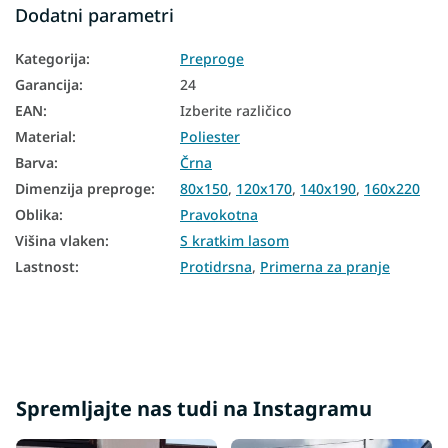
Dodatni parametri
Preproge 140x190
Kategorija
:
Preproge
Preproge 160x220
Garancija
:
24
EAN
:
Izberite različico
Material
:
Poliester
Barva
:
Črna
Dimenzija preproge
:
80x150
,
120x170
,
140x190
,
160x220
Oblika
:
Pravokotna
Višina vlaken
:
S kratkim lasom
Lastnost
:
Protidrsna
,
Primerna za pranje
Spremljajte nas tudi na Instagramu