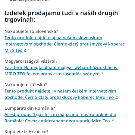
Izdelek prodajamo tudi v naših drugih
trgovinah:
Nakupujete zo Slovenska?
Tento produkt nájdete aj na našom slovenskom
internetovom obchode: Čierno-zlatý protišmykový koberec
Miro Teo
↗
Magyarországról vásárol?
Ez a termék megtalálható magyar webáruházunkban is:
MIRO TEO fekete-arany csúszásgátlós szőnyeg
↗
Nakupujete z Česka?
Tento produkt najdete i v našem českém internetovém
obchodě: Černo-zlatý protiskluzový koberec Miro Teo
↗
Cumpărați din România?
Acest produs îl găsiți și în magazinul nostru online din
România: Covor antiderapant negru-auriu Miro Teo
↗
Kupujete iz Hrvatske?