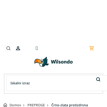
Preskoči
na
vsebino
Nakupov
košarica
Domov
PREPROGE
Črno-zlata protizdrsna