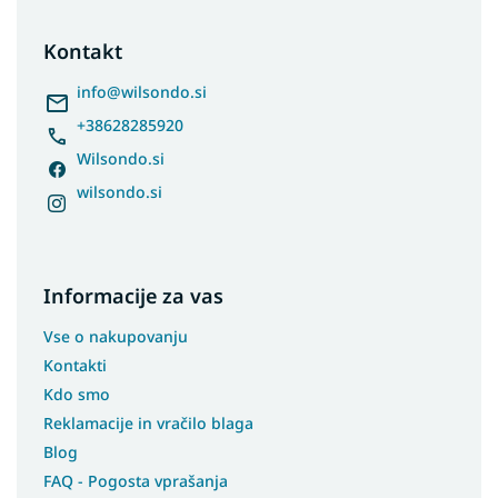
o
t
Kontakt
e
r
info
@
wilsondo.si
+38628285920
Wilsondo.si
wilsondo.si
Informacije za vas
Vse o nakupovanju
Kontakti
Kdo smo
Reklamacije in vračilo blaga
Blog
FAQ - Pogosta vprašanja