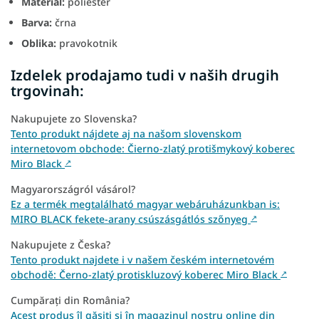
Material:
poliester
Barva:
črna
Oblika:
pravokotnik
Izdelek prodajamo tudi v naših drugih
trgovinah:
Nakupujete zo Slovenska?
Tento produkt nájdete aj na našom slovenskom
internetovom obchode: Čierno-zlatý protišmykový koberec
Miro Black
↗
Magyarországról vásárol?
Ez a termék megtalálható magyar webáruházunkban is:
MIRO BLACK fekete-arany csúszásgátlós szőnyeg
↗
Nakupujete z Česka?
Tento produkt najdete i v našem českém internetovém
obchodě: Černo-zlatý protiskluzový koberec Miro Black
↗
Cumpărați din România?
Acest produs îl găsiți și în magazinul nostru online din