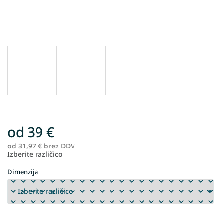
od
39 €
od
31,97 €
brez DDV
Me
Izberite različico
ce
Dimenzija