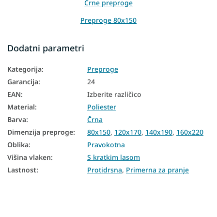
Črne preproge
Preproge 80x150
Preproge 120x170
Dodatni parametri
Preproge 140x190
Kategorija
:
Preproge
Preproge 160x220
Garancija
:
24
Preproge 200x290
EAN
:
Izberite različico
Material
:
Poliester
Barva
:
Črna
Dimenzija preproge
:
80x150
,
120x170
,
140x190
,
160x220
Oblika
:
Pravokotna
Višina vlaken
:
S kratkim lasom
Lastnost
:
Protidrsna
,
Primerna za pranje