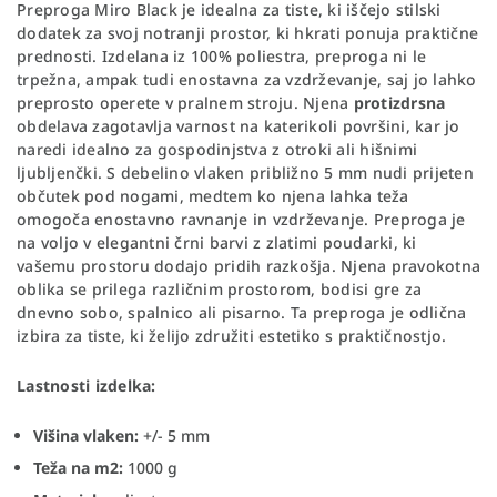
Preproga Miro Black je idealna za tiste, ki iščejo stilski
dodatek za svoj notranji prostor, ki hkrati ponuja praktične
prednosti. Izdelana iz 100% poliestra, preproga ni le
trpežna, ampak tudi enostavna za vzdrževanje, saj jo lahko
preprosto operete v pralnem stroju. Njena
protizdrsna
obdelava zagotavlja varnost na katerikoli površini, kar jo
naredi idealno za gospodinjstva z otroki ali hišnimi
ljubljenčki. S debelino vlaken približno 5 mm nudi prijeten
občutek pod nogami, medtem ko njena lahka teža
omogoča enostavno ravnanje in vzdrževanje. Preproga je
na voljo v elegantni črni barvi z zlatimi poudarki, ki
vašemu prostoru dodajo pridih razkošja. Njena pravokotna
oblika se prilega različnim prostorom, bodisi gre za
dnevno sobo, spalnico ali pisarno. Ta preproga je odlična
izbira za tiste, ki želijo združiti estetiko s praktičnostjo.
Lastnosti izdelka:
Višina vlaken:
+/- 5 mm
Teža na m2:
1000 g